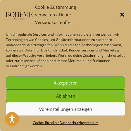
einfach zu montieren und zu demontieren, sodass Sie
Cookie-Zustimmung
den Cacoon überall hin mitnehmen können. Im
verwalten - Heute
Kofferraum Ihres Autos oder in Ihrem Gepäck für eine
Versandkostenfrei
Reise oder nur ein Wochenende können Sie es überall
dort installieren, wo Sie einen widerstandsfähigen
Um dir optimale Services und Informationen zu bieten, verwenden wir
Technologien wie Cookies, um Geräteinformationen zu speichern
Befestigungspunkt haben.
und/oder darauf zuzugreifen. Wenn du diesen Technologien zustimmst,
Gib dem Abenteurer in dir Platz und beobachte die Welt
können wir Daten für LiveKundenChat, Kundenservices und Marketing
auf dieser Website verarbeiten. Wenn du deine Zustimmung nicht erteilst
von deinem hängenden Nest aus.
oder zurückziehst, können bestimmte Merkmale und Funktionen
beeinträchtigt werden.
Akzeptieren
Ablehnen
Voreinstellungen anzeigen
Heute - Dekoschnäppchen & Rabatte im Sommer💖 Code:
#maisonplus
Verwerfen
Cookie-Richtlinie
Datenschutz
Impressum