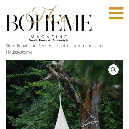
Zum
Inhalt
springen
Skandinavische Deco Accessoires und technische
Haussysteme