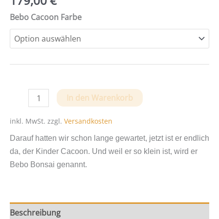
179,00
€
Bebo Cacoon Farbe
Bebo
In den Warenkorb
Bonsai
Kinder
inkl. MwSt.
zzgl.
Versandkosten
Cacoon
Darauf hatten wir schon lange gewartet, jetzt ist er endlich
von
da, der Kinder Cacoon. Und weil er so klein ist, wird er
Vivero
Bebo Bonsai genannt.
Menge
Beschreibung