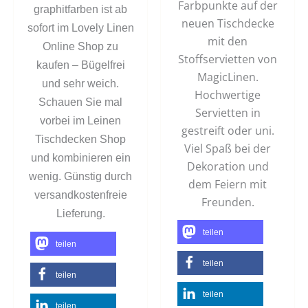
Farbpunkte auf der
graphitfarben ist ab
neuen Tischdecke
sofort im Lovely Linen
mit den
Online Shop zu
Stoffservietten von
kaufen – Bügelfrei
MagicLinen.
und sehr weich.
Hochwertige
Schauen Sie mal
Servietten in
vorbei im Leinen
gestreift oder uni.
Tischdecken Shop
Viel Spaß bei der
und kombinieren ein
Dekoration und
wenig. Günstig durch
dem Feiern mit
versandkostenfreie
Freunden.
Lieferung.
teilen
teilen
teilen
teilen
teilen
teilen