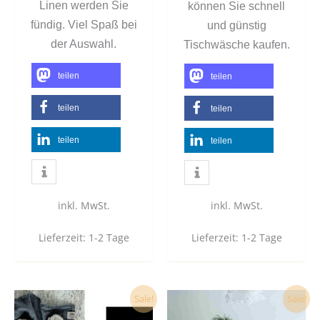
Linen werden Sie
können Sie schnell
fündig. Viel Spaß bei
und günstig
der Auswahl.
Tischwäsche kaufen.
teilen
teilen
teilen
teilen
teilen
teilen
inkl. MwSt.
inkl. MwSt.
Lieferzeit:
1-2 Tage
Lieferzeit:
1-2 Tage
Dieses
Dies
Sale!
Sale!
Produkt
Prod