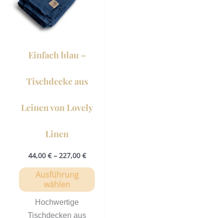
auf.
Die
Optionen
können
Einfach blau –
auf
der
Tischdecke aus
Produktseite
gewählt
Leinen von Lovely
werden
Linen
44,00
€
–
227,00
€
Ausführung
wählen
Hochwertige
Tischdecken aus