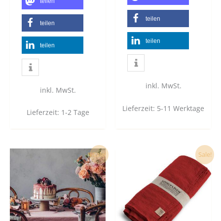
teilen
teilen
teilen
teilen
teilen
inkl. MwSt.
inkl. MwSt.
Lieferzeit:
5-11 Werktage
Lieferzeit:
1-2 Tage
Dieses
Dies
Sale!
Sale!
Produkt
Prod
weist
weist
mehrere
mehr
Varianten
Vari
auf.
auf.