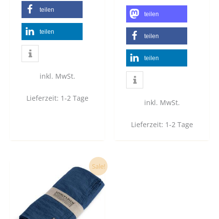
teilen
teilen
teilen
teilen
teilen
inkl. MwSt.
Lieferzeit:
1-2 Tage
inkl. MwSt.
Lieferzeit:
1-2 Tage
Dieses
Sale!
Produkt
weist
mehrere
Varianten