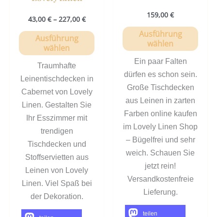
159,00
€
43,00
€
–
227,00
€
Ausführung
Ausführung
wählen
wählen
Ein paar Falten
Traumhafte
dürfen es schon sein.
Leinentischdecken in
Große Tischdecken
Cabernet von Lovely
aus Leinen in zarten
Linen. Gestalten Sie
Farben online kaufen
Ihr Esszimmer mit
im Lovely Linen Shop
trendigen
– Bügelfrei und sehr
Tischdecken und
weich. Schauen Sie
Stoffservietten aus
jetzt rein!
Leinen von Lovely
Versandkostenfreie
Linen. Viel Spaß bei
Lieferung.
der Dekoration.
teilen