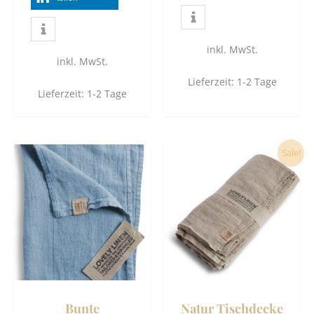
inkl. MwSt.
inkl. MwSt.
Lieferzeit:
1-2 Tage
Lieferzeit:
1-2 Tage
Dieses
Dies
Sale!
Produkt
Prod
weist
weist
mehrere
mehr
Varianten
Vari
auf.
auf.
Die
Die
Optionen
Opti
können
könn
Bunte
Natur Tischdecke