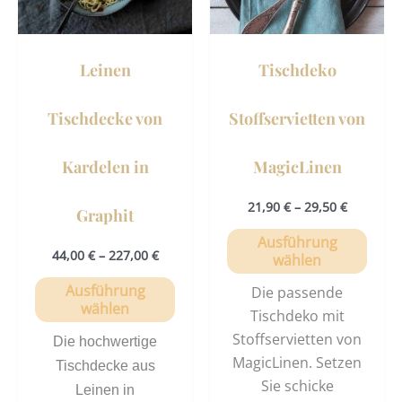
Die
Die
Optionen
Opti
können
könn
Leinen
Tischdeko
auf
auf
der
der
Tischdecke von
Stoffservietten von
Produktseite
Prod
gewählt
gewä
Kardelen in
MagicLinen
werden
werd
21,90
€
–
29,50
€
Graphit
Ausführung
44,00
€
–
227,00
€
wählen
Ausführung
Die passende
wählen
Tischdeko mit
Stoffservietten von
Die hochwertige
MagicLinen. Setzen
Tischdecke aus
Sie schicke
Leinen in