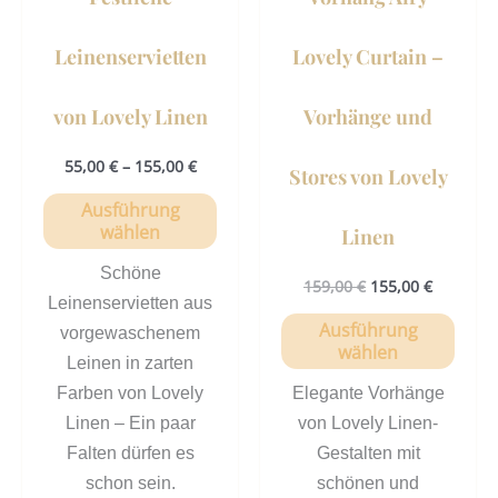
auf
auf
der
der
Leinenservietten
Lovely Curtain –
Produktseite
Prod
gewählt
gewä
von Lovely Linen
Vorhänge und
werden
werd
55,00
€
–
155,00
€
Stores von Lovely
Ausführung
wählen
Linen
Schöne
159,00
€
155,00
€
Leinenservietten aus
Ausführung
vorgewaschenem
wählen
Leinen in zarten
Farben von Lovely
Elegante Vorhänge
Linen – Ein paar
von Lovely Linen-
Falten dürfen es
Gestalten mit
schon sein.
schönen und