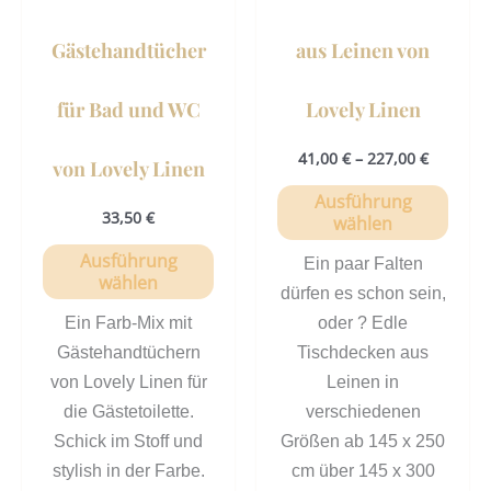
auf
auf
der
der
Gästehandtücher
aus Leinen von
Produktseite
Prod
gewählt
gewä
für Bad und WC
Lovely Linen
werden
werd
41,00
€
–
227,00
€
von Lovely Linen
Ausführung
33,50
€
wählen
Ausführung
Ein paar Falten
wählen
dürfen es schon sein,
Ein Farb-Mix mit
oder ? Edle
Gästehandtüchern
Tischdecken aus
von Lovely Linen für
Leinen in
die Gästetoilette.
verschiedenen
Schick im Stoff und
Größen ab 145 x 250
stylish in der Farbe.
cm über 145 x 300