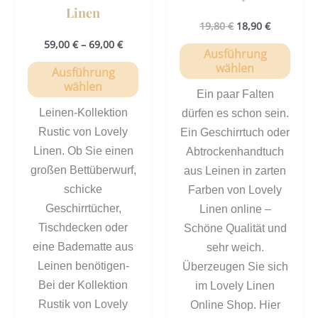
gewählt
gewä
Linen
werden
werd
19,80
€
18,90
€
59,00
€
–
69,00
€
Ausführung
wählen
Ausführung
wählen
Ein paar Falten
Leinen-Kollektion
dürfen es schon sein.
Rustic von Lovely
Ein Geschirrtuch oder
Linen. Ob Sie einen
Abtrockenhandtuch
großen Bettüberwurf,
aus Leinen in zarten
schicke
Farben von Lovely
Geschirrtücher,
Linen online –
Tischdecken oder
Schöne Qualität und
eine Badematte aus
sehr weich.
Leinen benötigen-
Überzeugen Sie sich
Bei der Kollektion
im Lovely Linen
Rustik von Lovely
Online Shop. Hier