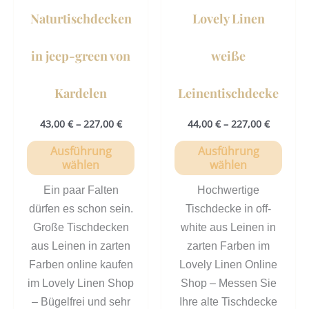
können
könn
Naturtischdecken
Lovely Linen
auf
auf
der
der
in jeep-green von
weiße
Produktseite
Prod
gewählt
gewä
Kardelen
Leinentischdecke
werden
werd
43,00
€
–
227,00
€
44,00
€
–
227,00
€
Ausführung
Ausführung
wählen
wählen
Ein paar Falten
Hochwertige
dürfen es schon sein.
Tischdecke in off-
Große Tischdecken
white aus Leinen in
aus Leinen in zarten
zarten Farben im
Farben online kaufen
Lovely Linen Online
im Lovely Linen Shop
Shop – Messen Sie
– Bügelfrei und sehr
Ihre alte Tischdecke