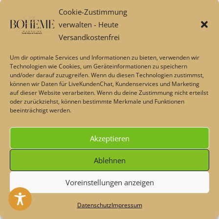
Datenschutz
Cookie-Zustimmung
Küche und Koch
verwalten - Heute
Kontodetails
Versandkostenfrei
Passwort vergessen
Über uns
Um dir optimale Services und Informationen zu bieten, verwenden wir
Technologien wie Cookies, um Geräteinformationen zu speichern
FAQs: MaisonPlus – Bestellung, Bezahlung, Versand und
und/oder darauf zuzugreifen. Wenn du diesen Technologien zustimmst,
mehr
können wir Daten für LiveKundenChat, Kundenservices und Marketing
auf dieser Website verarbeiten. Wenn du deine Zustimmung nicht erteilst
Tischdecken und Bettwäsche
oder zurückziehst, können bestimmte Merkmale und Funktionen
MITB Lampenstyle aus Paris
beeinträchtigt werden.
Passwort vergessen
Badregale und Accessoires
Akzeptieren
Natur Badehandtücher aus Leinen in feiner Waffel-
Ablehnen
Struktur
Echtheit von Bewertungen
Voreinstellungen anzeigen
Echtheit von Bewertungen
Heute - Dekoschnäppchen & Rabatte im Sommer💖 Code:
LIRA Deco Naturprodukte
#maisonplus
Verwerfen
Datenschutz
Impressum
FAQs: MaisonPlus – Bestellung, Bezahlung, Versand und