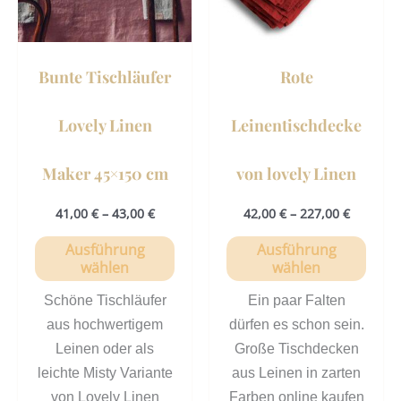
Die
Die
Optionen
Opti
können
könn
Bunte Tischläufer
Rote
auf
auf
der
der
Lovely Linen
Leinentischdecke
Produktseite
Prod
gewählt
gewä
Maker 45×150 cm
von lovely Linen
werden
werd
41,00
€
–
43,00
€
42,00
€
–
227,00
€
Ausführung
Ausführung
wählen
wählen
Schöne Tischläufer
Ein paar Falten
aus hochwertigem
dürfen es schon sein.
Leinen oder als
Große Tischdecken
leichte Misty Variante
aus Leinen in zarten
von Lovely Linen
Farben online kaufen