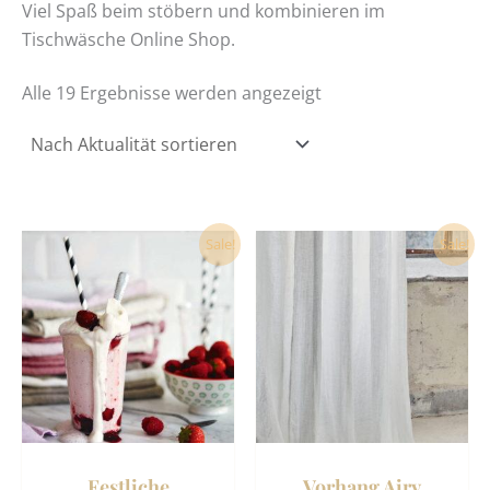
Viel Spaß beim stöbern und kombinieren im
Tischwäsche Online Shop.
Alle 19 Ergebnisse werden angezeigt
Ursprünglicher
Aktueller
Dieses
Dies
Sale!
Sale!
Preis
Preis
Produkt
Prod
war:
ist:
159,00 €
155,00 €.
weist
weist
mehrere
mehr
Varianten
Vari
auf.
auf.
Die
Die
Optionen
Opti
können
könn
Festliche
Vorhang Airy