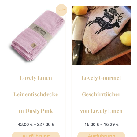
Dieses
Dies
Sale!
Produkt
Prod
weist
weist
mehrere
mehr
Varianten
Vari
auf.
auf.
Die
Die
Optionen
Opti
können
könn
Lovely Linen
Lovely Gourmet
auf
auf
der
der
Leinentischdecke
Geschirrtücher
Produktseite
Prod
gewählt
gewä
in Dusty Pink
von Lovely Linen
werden
werd
43,00
€
–
227,00
€
16,00
€
–
16,29
€
Ausführung
Ausführung