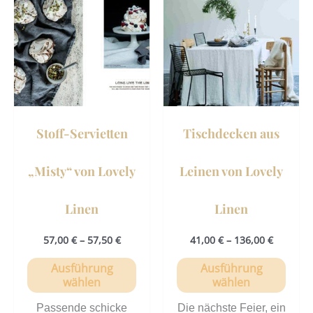
weist
weist
mehrere
mehr
Varianten
Vari
auf.
auf.
Die
Die
Optionen
Opti
können
könn
Stoff-Servietten
Tischdecken aus
auf
auf
der
der
„Misty“ von Lovely
Leinen von Lovely
Produktseite
Prod
gewählt
gewä
Linen
Linen
werden
werd
57,00
€
–
57,50
€
41,00
€
–
136,00
€
Ausführung
Ausführung
wählen
wählen
Passende schicke
Die nächste Feier, ein