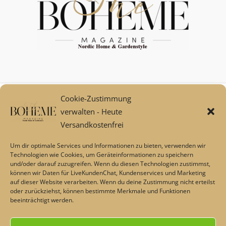
Cookie-Zustimmung
Mein Konto
verwalten - Heute
Zahlungsarten
Versandkostenfrei
Versand und Retoure****
Widerrufsbelehrung/Widerrufsrecht
Um dir optimale Services und Informationen zu bieten, verwenden wir
AGB
Technologien wie Cookies, um Geräteinformationen zu speichern
und/oder darauf zuzugreifen. Wenn du diesen Technologien zustimmst,
Impressum
können wir Daten für LiveKundenChat, Kundenservices und Marketing
Datenschutz
auf dieser Website verarbeiten. Wenn du deine Zustimmung nicht erteilst
Über uns
oder zurückziehst, können bestimmte Merkmale und Funktionen
beeinträchtigt werden.
Echtheit von Bewertungen
Barrierefreiheit