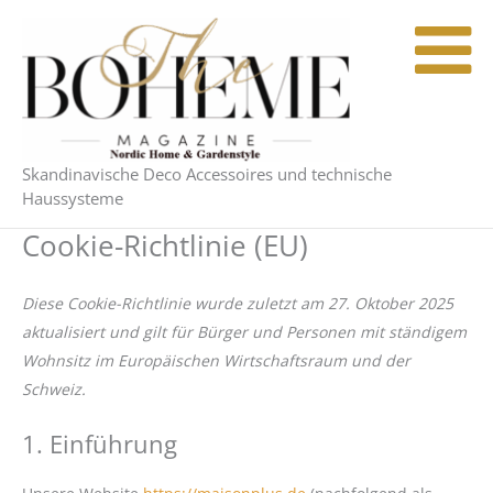
Zum
Consent
Consent
Consent
Consent
Consent
Consent
Consent
Consent
Consent
Consent
Consent
Consent
Statistike
Marketin
Inhalt
to
to
to
to
to
to
to
to
to
to
to
to
springen
service
service
service
service
service
service
service
service
service
service
service
service
woocommer
complianz
stripe
google-
wordpress
tawk
elementor
google-
vimeo
youtube
livechat
verschieden
analytics
fonts
Skandinavische Deco Accessoires und technische
Haussysteme
Cookie-Richtlinie (EU)
Diese Cookie-Richtlinie wurde zuletzt am 27. Oktober 2025
aktualisiert und gilt für Bürger und Personen mit ständigem
Wohnsitz im Europäischen Wirtschaftsraum und der
Schweiz.
1. Einführung