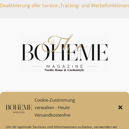
Deaktivierung aller Service-,Tracking- und Werbefunktionen
Cookie-Zustimmung
Mein Konto
verwalten - Heute
Zahlungsarten
Versandkostenfrei
Versand und Retoure****
Widerrufsbelehrung/Widerrufsrecht
Um dir optimale Services und Informationen zu bieten, verwenden wir