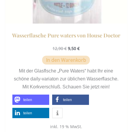
Wasserflasche Pure waters von House Doctor
12,90
€
9,50
€
In den Warenkorb
Mit der Glasflsche „Pure Waters“ habt Ihr eine
schöne daily-variaton zur üblichen Wasserflasche.
Mit Korkverschluß. Schauen Sie jetzt rein!
teilen
teilen
teilen
inkl. 19 % MwSt.