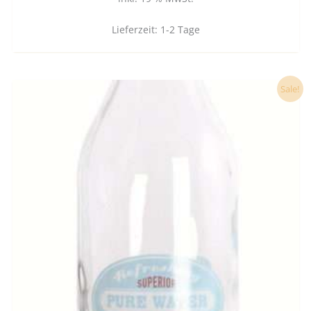
Lieferzeit:
1-2 Tage
Ursprünglicher
Aktueller
Sale!
Preis
Preis
war:
ist:
12,90 €
9,50 €.