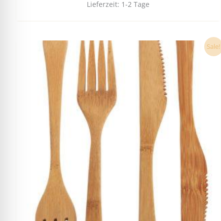
Lieferzeit:
1-2 Tage
Ursprünglicher
Aktueller
Sale!
Preis
Preis
war:
ist:
17,90 €
16,80 €.