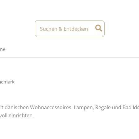
Search
for:
eme
änemark
t dänischen Wohnaccessoires. Lampen, Regale und Bad Idee
oll einrichten.