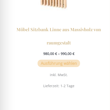
werden
Möbel Sitzbank Linne aus Massivholz von
raumgestalt
980,00
€
–
990,00
€
Ausführung wählen
inkl. MwSt.
Lieferzeit:
1-2 Tage