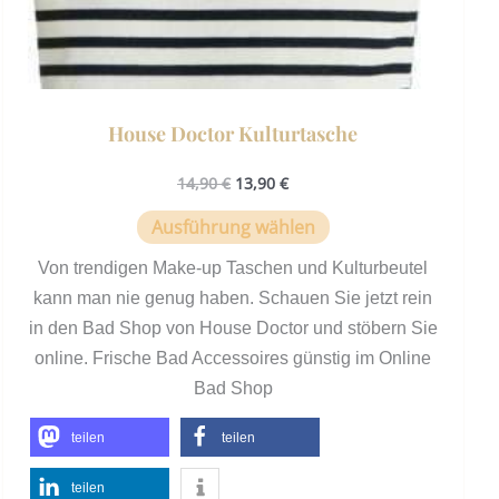
werden
House Doctor Kulturtasche
14,90
€
13,90
€
Ausführung wählen
Von trendigen Make-up Taschen und Kulturbeutel
kann man nie genug haben. Schauen Sie jetzt rein
in den Bad Shop von House Doctor und stöbern Sie
online. Frische Bad Accessoires günstig im Online
Bad Shop
teilen
teilen
teilen