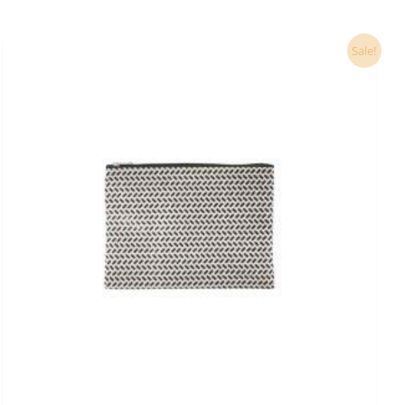
Ursprünglicher
Aktueller
Sale!
Preis
Preis
war:
ist:
19,90 €
19,50 €.