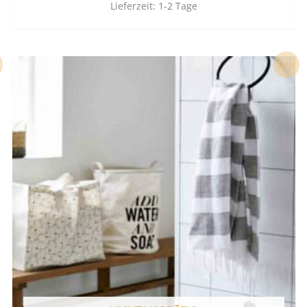
Lieferzeit:
1-2 Tage
Ursprünglicher
Aktueller
Sale!
Preis
Preis
war:
ist:
13,90 €
0,00 €.