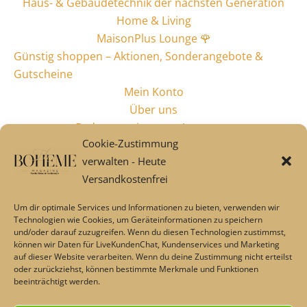
Haus- & Gebäudetechnik der nächsten Generation
Home & Living
MaisonPlus Lounge 🌹
Günstig shoppen – Aktionen, Sonderangebote &
Gutscheine
Mein Konto
Über uns
Badaccessoires von Aquanova
Cookie-Zustimmung
Alles fürs Bad
verwalten - Heute
Industriestyle & Design
Versandkostenfrei
Garten & Style
Neues & Dokoratives
Um dir optimale Services und Informationen zu bieten, verwenden wir
LovelyLinen Online Shop
Technologien wie Cookies, um Geräteinformationen zu speichern
und/oder darauf zuzugreifen. Wenn du diesen Technologien zustimmst,
Leinenstoffe – Beratung und Kontakt
können wir Daten für LiveKundenChat, Kundenservices und Marketing
Natur Bettwäsche & Tischdecken von Lovely Linen
auf dieser Website verarbeiten. Wenn du deine Zustimmung nicht erteilst
Geschenkideen
oder zurückziehst, können bestimmte Merkmale und Funktionen
beeinträchtigt werden.
Lounge🌹 & SALE %
Über uns