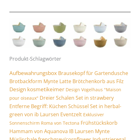
Produkt-Schlagwörter
Aufbewahrungsbox
Brausekopf für Gartendusche
Brotbackform Mynte Latte
Brötchenkorb aus Filz
Design kosmetikeimer
Design Vogelhaus "Maison
Dreier Schalen Set in strawbery
pour oiseaux"
Entferne Begriff: Küchen Schüssel Set in herbal-
green von ib Laursen
Eventzelt
Exklusiver
Frühstückskorb
Sonnenschirm Roma von Tectona
Hammam von Aquanova
IB Laursen Mynte
Müslischale frenchgrey/cornflower
Industrieregal