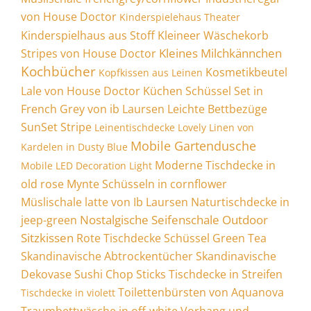
von House Doctor
Kinderspielehaus Theater
Kinderspielhaus aus Stoff
Kleineer Wäschekorb
Kleines Milchkännchen
Stripes von House Doctor
Kochbücher
Kosmetikbeutel
Kopfkissen aus Leinen
Lale von House Doctor
Küchen Schüssel Set in
French Grey von ib Laursen
Leichte Bettbezüge
SunSet Stripe
Leinentischdecke Lovely Linen von
Mobile Gartendusche
Kardelen in Dusty Blue
Moderne Tischdecke in
Mobile LED Decoration Light
old rose
Mynte Schüsseln in cornflower
Müslischale latte von Ib Laursen
Naturtischdecke in
Nostalgische Seifenschale
Outdoor
jeep-green
Sitzkissen
Rote Tischdecke
Schüssel Green Tea
Skandinavische Abtrockentücher
Skandinavische
Dekovase
Sushi Chop Sticks
Tischdecke in Streifen
Toilettenbürsten von Aquanova
Tischdecke in violett
Traumbettwäsche in off-white
Vorhang und