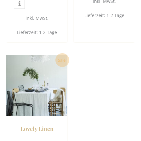
inkl. MwSt.
Lieferzeit:
1-2 Tage
inkl. MwSt.
Lieferzeit:
1-2 Tage
Dieses
Sale!
Produkt
weist
mehrere
Varianten
auf.
Die
Optionen
können
Lovely Linen
auf
der