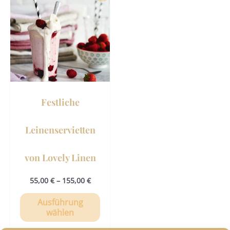
Produkt
weist
mehrere
Varianten
auf.
Die
Optionen
können
Festliche
auf
der
Leinenservietten
Produktseite
gewählt
von Lovely Linen
werden
55,00
€
–
155,00
€
Ausführung
wählen