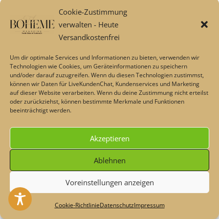
Schöne
Cookie-Zustimmung
Leinenservietten aus
verwalten - Heute
vorgewaschenem
Versandkostenfrei
Leinen in zarten
Farben von Lovely
Um dir optimale Services und Informationen zu bieten, verwenden wir
Technologien wie Cookies, um Geräteinformationen zu speichern
Linen – Ein paar
und/oder darauf zuzugreifen. Wenn du diesen Technologien zustimmst,
Falten dürfen es
können wir Daten für LiveKundenChat, Kundenservices und Marketing
auf dieser Website verarbeiten. Wenn du deine Zustimmung nicht erteilst
schon sein.
oder zurückziehst, können bestimmte Merkmale und Funktionen
Bügelfreie Falten und
beeinträchtigt werden.
sehr weich.
Hochwertige
Akzeptieren
Stoffservietten im
Ablehnen
Shop auch günstig
online kaufen.
Voreinstellungen anzeigen
Heute - Dekoschnäppchen & Rabatte im Sommer💖 Code:
teilen
#maisonplus
Verwerfen
Cookie-Richtlinie
Datenschutz
Impressum
teilen