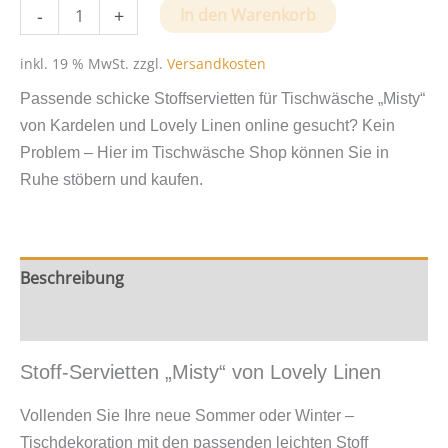
Stoff-
-
+
In den Warenkorb
Servietten
"Misty"
inkl. 19 % MwSt.
zzgl.
Versandkosten
von
Passende schicke Stoffservietten für Tischwäsche „Misty“
Lovely
von Kardelen und Lovely Linen online gesucht? Kein
Linen
Problem – Hier im Tischwäsche Shop können Sie in
Menge
Ruhe stöbern und kaufen.
Beschreibung
Zusätzliche Information
Stoff-Servietten „Misty“ von Lovely Linen
Vollenden Sie Ihre neue Sommer oder Winter –
Tischdekoration mit den passenden leichten Stoff