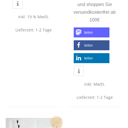
und shoppen Sie
versandkostenfrei ab
inkl. 19 % MwSt.
100€
Lieferzeit:
1-2 Tage
teilen
teilen
teilen
inkl. MwSt.
Lieferzeit:
1-2 Tage
Dieses
Sale!