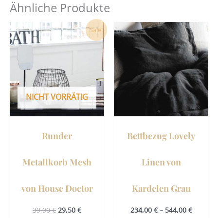
Ähnliche Produkte
Ursprünglicher
Aktueller
Dies
Sale!
Preis
Preis
Prod
war:
ist:
39,90 €
29,50 €.
weist
mehr
Vari
auf.
NICHT VORRÄTIG
Die
Opti
könn
Runder
Bettbezug Lovely
auf
der
Metallkorb Mesh
Linen von
Prod
gewä
von House Doctor
Kardelen Grau
werd
39,90
€
29,50
€
234,00
€
–
544,00
€