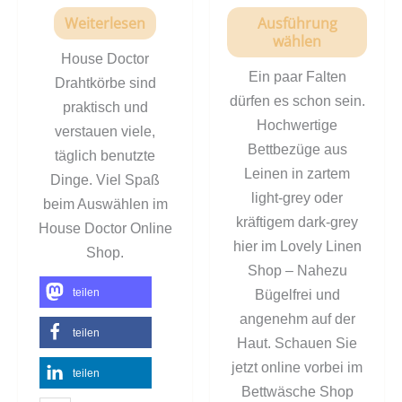
Weiterlesen
Ausführung
wählen
House Doctor
Ein paar Falten
Drahtkörbe sind
dürfen es schon sein.
praktisch und
Hochwertige
verstauen viele,
Bettbezüge aus
täglich benutzte
Leinen in zartem
Dinge. Viel Spaß
light-grey oder
beim Auswählen im
kräftigem dark-grey
House Doctor Online
hier im Lovely Linen
Shop.
Shop – Nahezu
teilen
Bügelfrei und
angenehm auf der
teilen
Haut. Schauen Sie
jetzt online vorbei im
teilen
Bettwäsche Shop