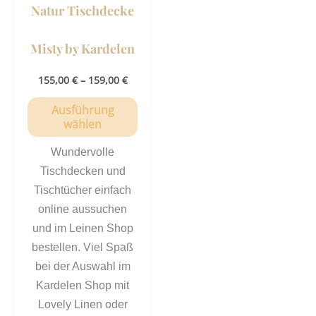
Natur Tischdecke
Produktseite
gewählt
Misty by Kardelen
werden
155,00
€
–
159,00
€
Ausführung
wählen
Wundervolle
Tischdecken und
Tischtücher einfach
online aussuchen
und im Leinen Shop
bestellen. Viel Spaß
bei der Auswahl im
Kardelen Shop mit
Lovely Linen oder