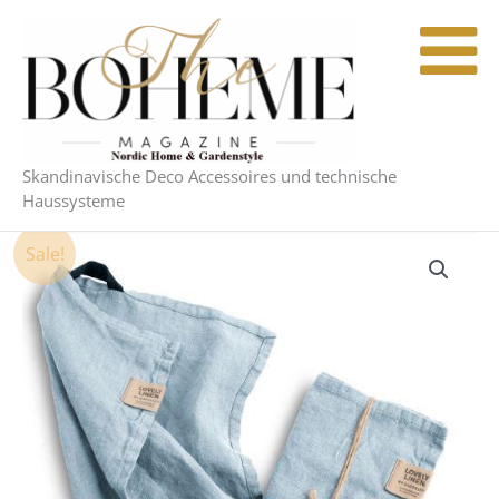
Zum
Inhalt
springen
Skandinavische Deco Accessoires und technische
Haussysteme
Ursprünglicher
Aktueller
Sale!
Preis
Preis
war:
ist:
58,00 €
57,50 €.