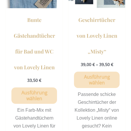
Die
Die
Optionen
Opti
können
könn
Bunte
Geschirrtücher
auf
auf
der
der
Gästehandtücher
von Lovely Linen
Produktseite
Prod
gewählt
gewä
für Bad und WC
„Misty“
werden
werd
39,00
€
–
39,50
€
von Lovely Linen
Ausführung
33,50
€
wählen
Ausführung
Passende schicke
wählen
Geschirrtücher der
Ein Farb-Mix mit
Kollektion „Misty“ von
Gästehandtüchern
Lovely Linen online
von Lovely Linen für
gesucht? Kein