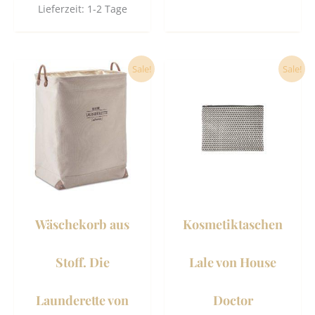
Lieferzeit:
1-2 Tage
Ursprünglicher
Aktueller
Dieses
Sale!
Sale!
Preis
Preis
Produkt
war:
ist:
19,90 €
19,50 €.
weist
mehrere
Varianten
auf.
Die
Optionen
können
Wäschekorb aus
Kosmetiktaschen
auf
der
Stoff. Die
Lale von House
Produktseite
gewählt
Launderette von
Doctor
werden