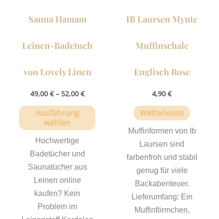
können
Sauna Hamam
IB Laursen Mynte
auf
der
Leinen-Badetuch
Muffinschale
Produktseite
gewählt
von Lovely Linen
Englisch Rose
werden
49,00
€
–
52,00
€
4,90
€
Ausführung
Weiterlesen
wählen
Muffinformen von Ib
Hochwertige
Laursen sind
Badetücher und
farbenfroh und stabil
Saunatücher aus
genug für viele
Leinen online
Backabenteuer.
kaufen? Kein
Lieferumfang: Ein
Problem im
Muffinförmchen,