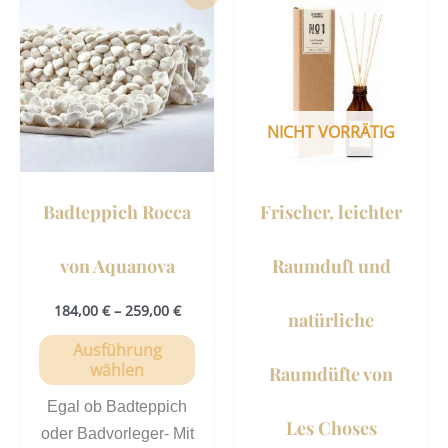
Produkt
Prod
weist
weist
mehrere
mehr
Varianten
Vari
auf.
auf.
NICHT VORRÄTIG
Die
Die
Optionen
Opti
können
könn
Badteppich Rocca
Frischer, leichter
auf
auf
der
der
von Aquanova
Raumduft und
Produktseite
Prod
gewählt
gewä
184,00
€
–
259,00
€
natürliche
werden
werd
Ausführung
wählen
Raumdüfte von
Egal ob Badteppich
Les Choses
oder Badvorleger- Mit