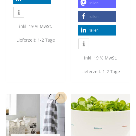
teilen
teilen
inkl. 19 % MwSt.
teilen
Lieferzeit:
1-2 Tage
inkl. 19 % MwSt.
Lieferzeit:
1-2 Tage
Ursprünglicher
Aktueller
Sale!
Preis
Preis
war:
ist:
13,90 €
0,00 €.