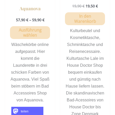
19,90
€
19,50
€
Aquanova
In den
57,90
€
–
59,90
€
Warenkorb
Ausführung
Kulturbeutel und
wählen
Kosmetiktasche,
Wäschekörbe online
Schminktasche und
aufgepasst. Hier
Reisenecessaire.
kommt die
Kulturtasche Lale im
Launderette in drei
House Doctor Shop
schicken Farben von
bequem einkaufen
Aquanova. Viel Spaß
und günstig nach
beim stöbern im Bad
Hause liefern lassen.
Accessoires Shop
Die skandinavischen
von Aquanova.
Bad-Acessoires von
House Doctor bis
teilen
Zone Denmark