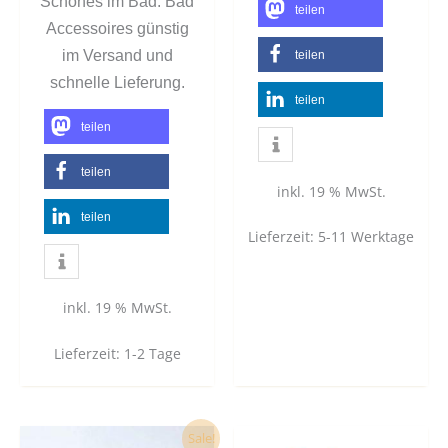
Schönes im Bad. Bad
teilen
Accessoires günstig
im Versand und
teilen
schnelle Lieferung.
teilen
teilen
teilen
inkl. 19 % MwSt.
teilen
Lieferzeit:
5-11 Werktage
inkl. 19 % MwSt.
Lieferzeit:
1-2 Tage
Dieses
Dies
Sale!