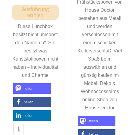
Frühstücksboxen von
Ausführung
House Doctor
wählen
bestehen aus Metall
Diese Lunchbox
und werden
besitzt nicht umsonst
verschlossen mit
den Namen 5*. Sie
einem schicken
besitzt was
Kofferverschluß. Viel
Kunststoffboxen nicht
Spaß beim
haben – Individualität
auswählen und
und Charme
günstig kaufen im
Möbel, Deko &
teilen
Wohnaccessoires
online Shop von
teilen
House Doctor
teilen
teilen
teilen