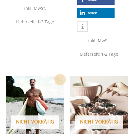
inkl. MwSt.
teilen
Lieferzeit:
1-2 Tage
inkl. MwSt.
Lieferzeit:
1-2 Tage
Dieses
Sale!
Produkt
weist
mehrere
Varianten
auf.
NICHT VORRÄTIG
NICHT VORRÄTIG
Die
Optionen