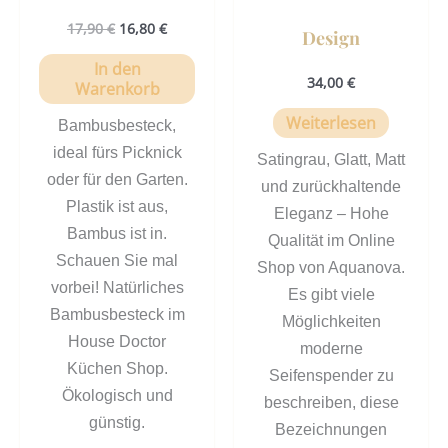
17,90
€
16,80
€
Design
In den
34,00
€
Warenkorb
Weiterlesen
Bambusbesteck,
ideal fürs Picknick
Satingrau, Glatt, Matt
oder für den Garten.
und zurückhaltende
Plastik ist aus,
Eleganz – Hohe
Bambus ist in.
Qualität im Online
Schauen Sie mal
Shop von Aquanova.
vorbei! Natürliches
Es gibt viele
Bambusbesteck im
Möglichkeiten
House Doctor
moderne
Küchen Shop.
Seifenspender zu
Ökologisch und
beschreiben, diese
günstig.
Bezeichnungen