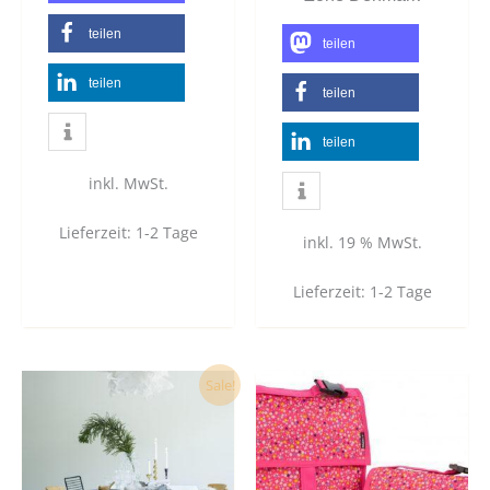
teilen
teilen
teilen
teilen
teilen
inkl. MwSt.
Lieferzeit:
1-2 Tage
inkl. 19 % MwSt.
Lieferzeit:
1-2 Tage
Dieses
Dies
Sale!
Produkt
Prod
weist
weist
mehrere
mehr