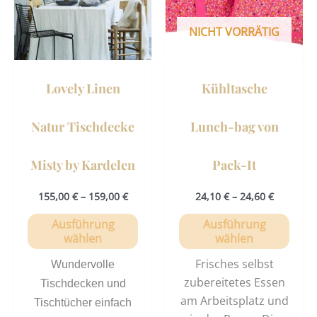
Varianten
Vari
auf.
auf.
NICHT VORRÄTIG
Die
Die
Optionen
Opti
können
könn
Lovely Linen
Kühltasche
auf
auf
der
der
Natur Tischdecke
Lunch-bag von
Produktseite
Prod
gewählt
gewä
Misty by Kardelen
Pack-It
werden
werd
155,00
€
–
159,00
€
24,10
€
–
24,60
€
Ausführung
Ausführung
wählen
wählen
Frisches selbst
Wundervolle
zubereitetes Essen
Tischdecken und
am Arbeitsplatz und
Tischtücher einfach