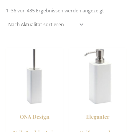
1–36 von 435 Ergebnissen werden angezeigt
Dies
Prod
weist
mehr
Vari
auf.
Die
Opti
könn
ONA Design
Eleganter
auf
der