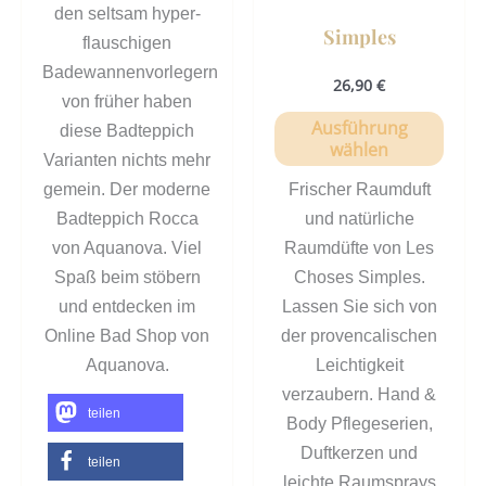
den seltsam hyper-
Simples
flauschigen
Badewannenvorlegern
26,90
€
von früher haben
Ausführung
diese Badteppich
wählen
Varianten nichts mehr
gemein. Der moderne
Frischer Raumduft
Badteppich Rocca
und natürliche
von Aquanova. Viel
Raumdüfte von Les
Spaß beim stöbern
Choses Simples.
und entdecken im
Lassen Sie sich von
Online Bad Shop von
der provencalischen
Aquanova.
Leichtigkeit
verzaubern. Hand &
teilen
Body Pflegeserien,
Duftkerzen und
teilen
leichte Raumsprays