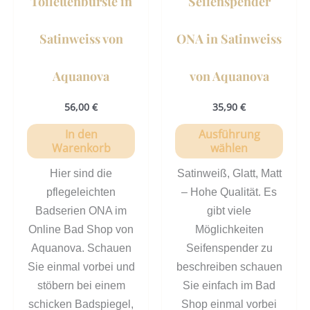
Toilettenbürste in
Seifenspender
Prod
gewä
Satinweiss von
ONA in Satinweiss
werd
Aquanova
von Aquanova
56,00
€
35,90
€
In den
Ausführung
Warenkorb
wählen
Hier sind die
Satinweiß, Glatt, Matt
pflegeleichten
– Hohe Qualität. Es
Badserien ONA im
gibt viele
Online Bad Shop von
Möglichkeiten
Aquanova. Schauen
Seifenspender zu
Sie einmal vorbei und
beschreiben schauen
stöbern bei einem
Sie einfach im Bad
schicken Badspiegel,
Shop einmal vorbei