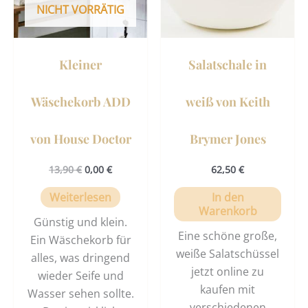
NICHT VORRÄTIG
Kleiner
Salatschale in
Wäschekorb ADD
weiß von Keith
von House Doctor
Brymer Jones
13,90
€
0,00
€
62,50
€
Weiterlesen
In den
Warenkorb
Günstig und klein.
Eine schöne große,
Ein Wäschekorb für
weiße Salatschüssel
alles, was dringend
jetzt online zu
wieder Seife und
kaufen mit
Wasser sehen sollte.
verschiedenen