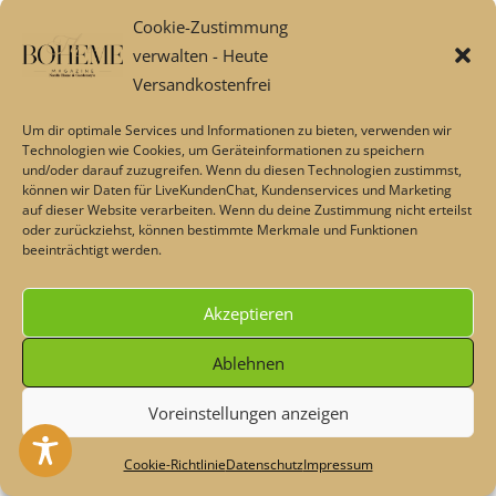
teilen
Lieblingswörter.
Cookie-Zustimmung
verwalten - Heute
teilen
teilen
Versandkostenfrei
teilen
Um dir optimale Services und Informationen zu bieten, verwenden wir
Technologien wie Cookies, um Geräteinformationen zu speichern
inkl. 19 % MwSt.
und/oder darauf zuzugreifen. Wenn du diesen Technologien zustimmst,
teilen
können wir Daten für LiveKundenChat, Kundenservices und Marketing
Lieferzeit:
1-2 Tage
auf dieser Website verarbeiten. Wenn du deine Zustimmung nicht erteilst
oder zurückziehst, können bestimmte Merkmale und Funktionen
beeinträchtigt werden.
inkl. 19 % MwSt.
Akzeptieren
Lieferzeit:
1-2 Tage
Ablehnen
Voreinstellungen anzeigen
Heute - Dekoschnäppchen & Rabatte im Sommer💖 Code:
#maisonplus
Verwerfen
Cookie-Richtlinie
Datenschutz
Impressum