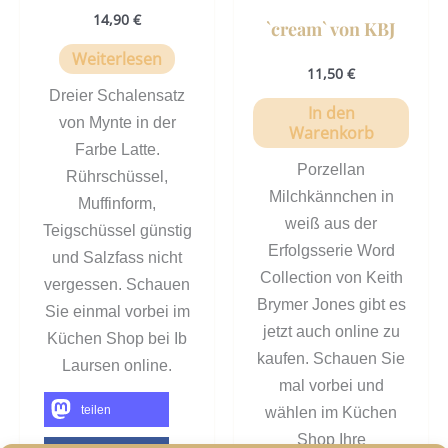
14,90
€
`cream` von KBJ
Weiterlesen
11,50
€
Dreier Schalensatz
In den
von Mynte in der
Warenkorb
Farbe Latte.
Porzellan
Rührschüssel,
Milchkännchen in
Muffinform,
weiß aus der
Teigschüssel günstig
Erfolgsserie Word
und Salzfass nicht
Collection von Keith
vergessen. Schauen
Brymer Jones gibt es
Sie einmal vorbei im
jetzt auch online zu
Küchen Shop bei Ib
kaufen. Schauen Sie
Laursen online.
mal vorbei und
teilen
wählen im Küchen
Shop Ihre