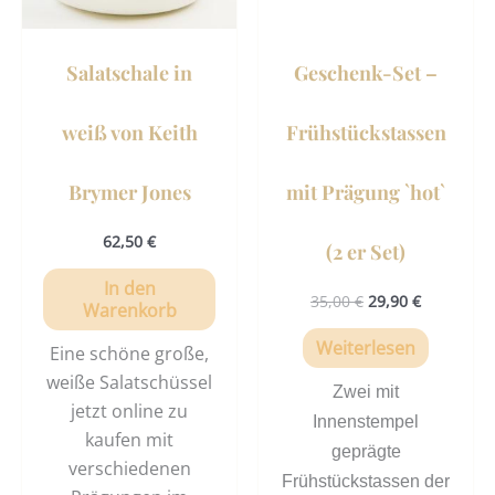
Salatschale in
Geschenk-Set –
weiß von Keith
Frühstückstassen
Brymer Jones
mit Prägung `hot`
62,50
€
(2 er Set)
In den
35,00
€
29,90
€
Warenkorb
Weiterlesen
Eine schöne große,
weiße Salatschüssel
Zwei mit
jetzt online zu
Innenstempel
kaufen mit
geprägte
verschiedenen
Frühstückstassen der