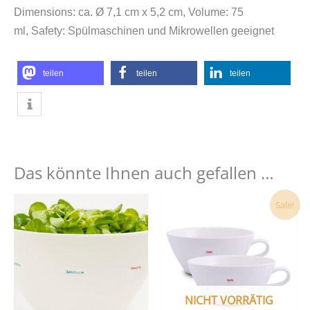
Dimensions: ca. Ø 7,1 cm x 5,2 cm,
Volume: 75
ml,
Safety: Spülmaschinen und Mikrowellen geeignet
teilen
teilen
teilen
Das könnte Ihnen auch gefallen …
Ursprünglicher
Aktueller
Sale!
Preis
Preis
war:
ist:
35,00 €
29,90 €.
NICHT VORRÄTIG