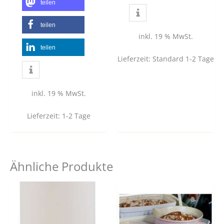
teilen
teilen
inkl. 19 % MwSt.
teilen
Lieferzeit:
Standard 1-2 Tage
inkl. 19 % MwSt.
Lieferzeit:
1-2 Tage
Ähnliche Produkte
Dieses
Produkt
weist