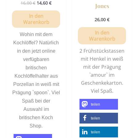
16,00
€
14,60
€
Jones
In den
26,00
€
Warenkorb
In den
Wohin mit dem
Warenkorb
Kochlöffel? Natürlich
2 Frühstückstassen
in den jetzt online
mit Henkel in weiß
verfügbaren
mit der Prägung
britischen
`amour` im
Kochlöffelhalter aus
Geschenkekarton.
Porzellan in weiß mit
Viel Spaß.
Prägung `spoon`. Viel
Spaß bei der
teilen
Auswahl im
britischen Koch
teilen
Shop.
teilen