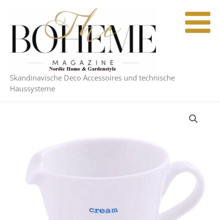
Zum
Inhalt
springen
Skandinavische Deco Accessoires und technische
Haussysteme