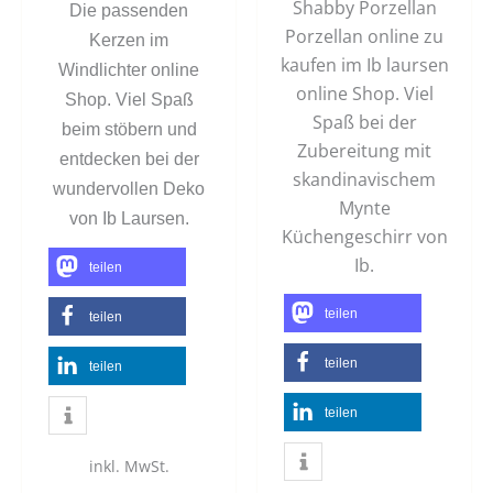
Shabby Porzellan
Die passenden
Porzellan online zu
Kerzen im
kaufen im Ib laursen
Windlichter online
online Shop. Viel
Shop. Viel Spaß
Spaß bei der
beim stöbern und
Zubereitung mit
entdecken bei der
skandinavischem
wundervollen Deko
Mynte
von Ib Laursen.
Küchengeschirr von
Ib.
teilen
teilen
teilen
teilen
teilen
teilen
inkl. MwSt.