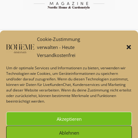
Cookie-Zustimmung
Mein Konto
verwalten - Heute
Zahlungsarten
Versandkostenfrei
Versand und Retoure****
Widerrufsbelehrung/Widerrufsrecht
Um dir optimale Services und Informationen zu bieten, verwenden wir
AGB
Technologien wie Cookies, um Geräteinformationen zu speichern
und/oder darauf zuzugreifen. Wenn du diesen Technologien zustimmst,
Impressum
können wir Daten für LiveKundenChat, Kundenservices und Marketing
Datenschutz
auf dieser Website verarbeiten. Wenn du deine Zustimmung nicht erteilst
Über uns
oder zurückziehst, können bestimmte Merkmale und Funktionen
beeinträchtigt werden.
Echtheit von Bewertungen
Barrierefreiheit
Akzeptieren
Alle Preise inkl. der gesetzlichen MwSt.
Ablehnen