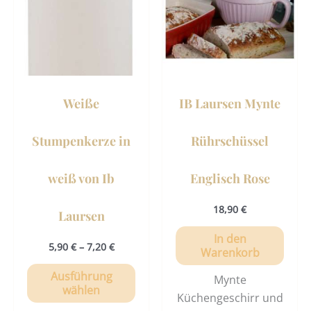
mehrere
Varianten
auf.
Die
Optionen
können
Weiße
IB Laursen Mynte
auf
der
Stumpenkerze in
Rührschüssel
Produktseite
gewählt
weiß von Ib
Englisch Rose
werden
18,90
€
Laursen
In den
5,90
€
–
7,20
€
Warenkorb
Ausführung
Mynte
wählen
Küchengeschirr und