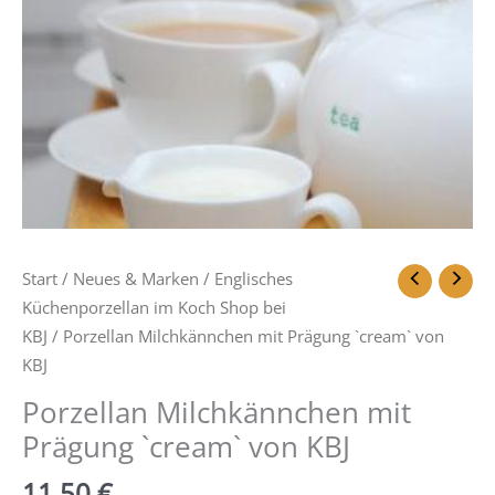
Start
/
Neues & Marken
/
Englisches
Küchenporzellan im Koch Shop bei
KBJ
/ Porzellan Milchkännchen mit Prägung `cream` von
KBJ
Porzellan Milchkännchen mit
Prägung `cream` von KBJ
11,50
€