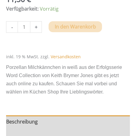
Verfügbarkeit:
Vorrätig
Porzellan
-
+
In den Warenkorb
Milchkännchen
mit
Prägung
`cream`
inkl. 19 % MwSt.
zzgl.
Versandkosten
von
Porzellan Milchkännchen in weiß aus der Erfolgsserie
KBJ
Word Collection von Keith Brymer Jones gibt es jetzt
Menge
auch online zu kaufen. Schauen Sie mal vorbei und
wählen im Küchen Shop Ihre Lieblingswörter.
Beschreibung
Zusätzliche Information