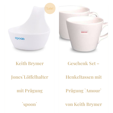
Ursprünglicher
Aktueller
Sale!
Preis
Preis
war:
ist:
16,00 €
14,60 €.
Keith Brymer
Geschenk Set –
Jones`Löffelhalter
Henkeltassen mit
mit Prägung
Prägung `Amour`
`spoon`
von Keith Brymer