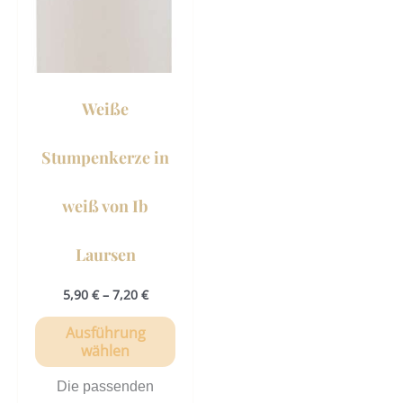
Varianten
auf.
Die
Optionen
können
Weiße
auf
der
Stumpenkerze in
Produktseite
gewählt
weiß von Ib
werden
Laursen
5,90
€
–
7,20
€
Ausführung
wählen
Die passenden