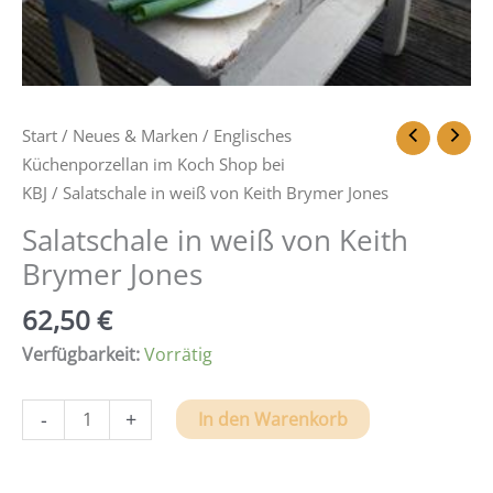
Start
/
Neues & Marken
/
Englisches
Küchenporzellan im Koch Shop bei
KBJ
/ Salatschale in weiß von Keith Brymer Jones
Salatschale in weiß von Keith
Brymer Jones
62,50
€
Verfügbarkeit:
Vorrätig
Salatschale
-
+
In den Warenkorb
in
weiß