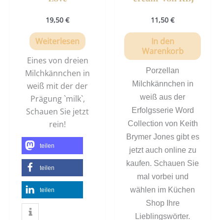
19,50
€
11,50
€
Weiterlesen
In den
Warenkorb
Eines von dreien
Porzellan
Milchkännchen in
Milchkännchen in
weiß mit der der
weiß aus der
Prägung `milk`,
Schauen Sie jetzt
Erfolgsserie Word
rein!
Collection von Keith
Brymer Jones gibt es
teilen
jetzt auch online zu
kaufen. Schauen Sie
teilen
mal vorbei und
wählen im Küchen
teilen
Shop Ihre
Lieblingswörter.