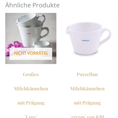
Ähnliche Produkte
NICHT VORRÄTIG
Großes
Porzellan
Milchkännchen
Milchkännchen
mit Prägung
mit Prägung
`Love`
`cream` von KBJ