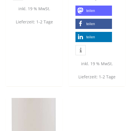
inkl. 19 % MwSt.
teilen
Lieferzeit:
1-2 Tage
teilen
teilen
inkl. 19 % MwSt.
Lieferzeit:
1-2 Tage
Dieses
Produkt
weist
mehrere