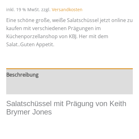
von
Keith
inkl. 19 % MwSt.
zzgl.
Versandkosten
Brymer
Eine schöne große, weiße Salatschüssel jetzt online zu
Jones
kaufen mit verschiedenen Prägungen im
Menge
Küchenporzellanshop von KBJ. Her mit dem
Salat..Guten Appetit.
Beschreibung
Zusätzliche Information
Salatschüssel mit Prägung von Keith
Brymer Jones