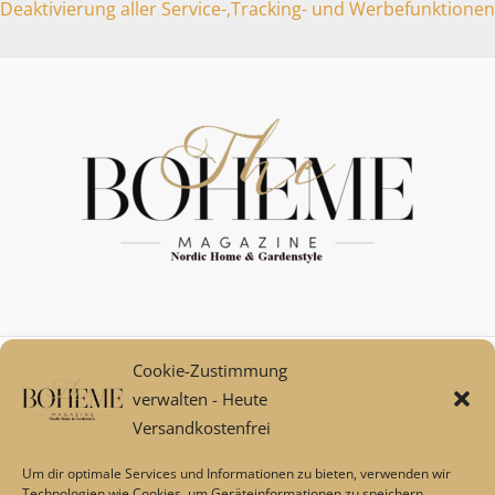
Deaktivierung aller Service-,Tracking- und Werbefunktionen
Cookie-Zustimmung
Mein Konto
verwalten - Heute
Zahlungsarten
Versandkostenfrei
Versand und Retoure****
Widerrufsbelehrung/Widerrufsrecht
Um dir optimale Services und Informationen zu bieten, verwenden wir
AGB
Technologien wie Cookies, um Geräteinformationen zu speichern