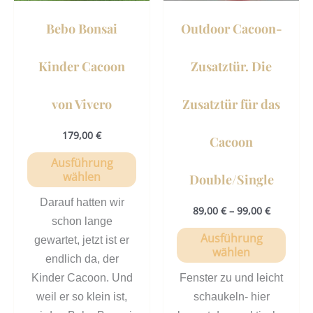
Optionen
Opti
können
könn
Bebo Bonsai
Outdoor Cacoon-
auf
auf
der
der
Kinder Cacoon
Zusatztür. Die
Produktseite
Prod
gewählt
gewä
von Vivero
Zusatztür für das
werden
werd
179,00
€
Cacoon
Ausführung
wählen
Double/Single
Darauf hatten wir
89,00
€
–
99,00
€
schon lange
Ausführung
gewartet, jetzt ist er
wählen
endlich da, der
Kinder Cacoon. Und
Fenster zu und leicht
weil er so klein ist,
schaukeln- hier