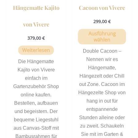
der
Hängematte Kajito
Cacoon von Vivere
Prod
gewä
299,00
€
von Vivere
werd
Ausführung
379,00
€
wählen
Weiterlesen
Double Cacoon –
Nennen wir es
Die Hängematte
Hängematte,
Kajito von Vivere
Hängezelt oder Chill
einfach im
out Zone. Cacoon im
Gartenzubehör Shop
Hängezelte Shop von
online kaufen.
hang in out für
Bestellen, aufbauen
entspannende
und begeistern. Der
Stunden alleine oder
bequeme Liegestuhl
zu zweit. Schaukeln
aus Canvas-Stoff mit
Sie mit im Garten &
Bambusrahmen für