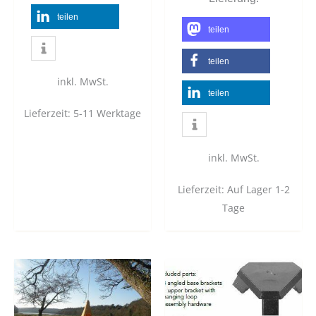
teilen
teilen
teilen
inkl. MwSt.
teilen
Lieferzeit:
5-11 Werktage
inkl. MwSt.
Lieferzeit:
Auf Lager 1-2
Tage
Dieses
Produkt
weist