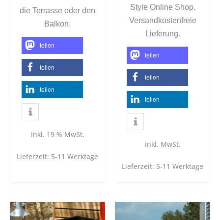
Style Online Shop.
die Terrasse oder den
Versandkostenfreie
Balkon.
Lieferung.
teilen
teilen
teilen
teilen
teilen
teilen
inkl. 19 % MwSt.
inkl. MwSt.
Lieferzeit:
5-11 Werktage
Lieferzeit:
5-11 Werktage
Dieses
Dies