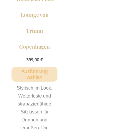
Produktseite
gewählt
Lounge von
werden
Trimm
Copenhagen
399,00
€
Ausführung
wählen
Stylisch im Look.
Wetterfeste und
strapazierfähige
Sitzkissen für
Drinnen und
Draußen. Die