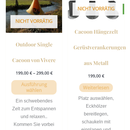
mehrere
NICHT VORRÄTIG
Varianten
auf.
NICHT VORRÄTIG
Die
Cacoon Hängezelt
Optionen
können
Outdoor Single
Gerüstverankerungen
auf
der
Cacoon von Vivere
aus Metall
Produktseite
gewählt
199,00
€
–
299,00
€
199,00
€
werden
Ausführung
Weiterlesen
wählen
Platz auswählen,
Ein schwebendes
Eckhölzer
Zelt zum Entspannen
bereitlegen,
und relaxen..
schaukeln mit
Kommen Sie vorbei
einplanen und