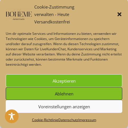
Aktionstage und Gutscheine 💖
Cookie-Zustimmung
Style, Deco & Blog
verwalten - Heute
Über uns
Versandkostenfrei
Club & Newsletter
Um dir optimale Services und Informationen zu bieten, verwenden wir
FAQs: MaisonPlus – Bestellung, Bezahlung, Versand und
Technologien wie Cookies, um Geräteinformationen zu speichern
mehr
und/oder darauf zuzugreifen. Wenn du diesen Technologien zustimmst,
können wir Daten für LiveKundenChat, Kundenservices und Marketing
auf dieser Website verarbeiten. Wenn du deine Zustimmung nicht erteilst
oder zurückziehst, können bestimmte Merkmale und Funktionen
Mein Datenschutz
beeinträchtigt werden.
Deaktivierung aller Service-,Tracking- und Werbefunktionen
Akzeptieren
Ablehnen
Voreinstellungen anzeigen
Heute - Dekoschnäppchen & Rabatte im Sommer💖 Code:
#maisonplus
Verwerfen
Cookie-Richtlinie
Datenschutz
Impressum