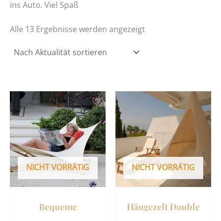
ins Auto. Viel Spaß
Alle 13 Ergebnisse werden angezeigt
Dies
Prod
weist
mehr
Vari
auf.
NICHT VORRÄTIG
NICHT VORRÄTIG
Die
Opti
könn
Bequeme
Hängezelt Double
auf