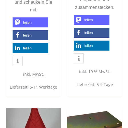
und schaukeln Sie
zusammenstecken.
mit.
teilen
teilen
teilen
teilen
teilen
teilen
inkl. 19 % MwSt.
inkl. MwSt.
Lieferzeit:
5-9 Tage
Lieferzeit:
5-11 Werktage
Dieses
Produkt
weist