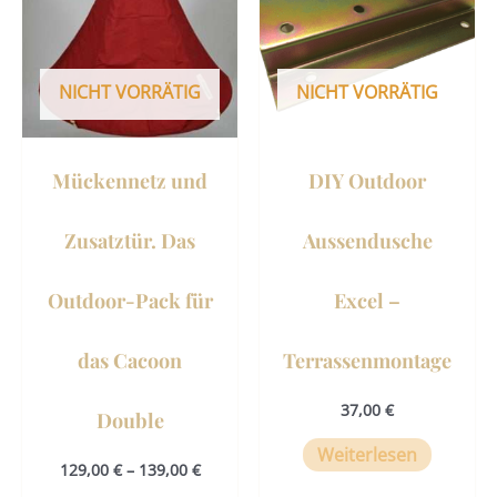
mehrere
Varianten
auf.
NICHT VORRÄTIG
NICHT VORRÄTIG
Die
Optionen
können
Mückennetz und
DIY Outdoor
auf
der
Zusatztür. Das
Aussendusche
Produktseite
gewählt
Outdoor-Pack für
Excel –
werden
das Cacoon
Terrassenmontage
37,00
€
Double
Weiterlesen
129,00
€
–
139,00
€