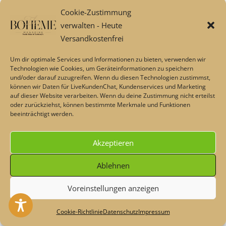
XXL Spannbettlaken Amalie – Doppelbett &
Cookie-Zustimmung
Boxspringbett von Linen Tales
verwalten - Heute
Geschenkideen
Versandkostenfrei
Gutscheine
Geschenkgutschein 25 €
Um dir optimale Services und Informationen zu bieten, verwenden wir
Technologien wie Cookies, um Geräteinformationen zu speichern
Geschenkgutschein 50 €
und/oder darauf zuzugreifen. Wenn du diesen Technologien zustimmst,
Geschenkgutschein 75 €
können wir Daten für LiveKundenChat, Kundenservices und Marketing
auf dieser Website verarbeiten. Wenn du deine Zustimmung nicht erteilst
Geschenkgutschein 100 €
oder zurückziehst, können bestimmte Merkmale und Funktionen
Geschenkideen bis 30 EUR
beeinträchtigt werden.
Geschenkideen bis 50 EUR
Geschenkideen bis 80 EUR
Akzeptieren
Spielzeug für Kleinkinder
Lounge🌹 & SALE %
Ablehnen
Deutsche Schlafberatung
Voreinstellungen anzeigen
Natur Bettwäsche Sonderposten im Online-SALE
Heute - Dekoschnäppchen & Rabatte im Sommer💖 Code:
Aktionstage und Gutscheine 💖
#maisonplus
Verwerfen
Cookie-Richtlinie
Datenschutz
Impressum
Style, Deco & Blog