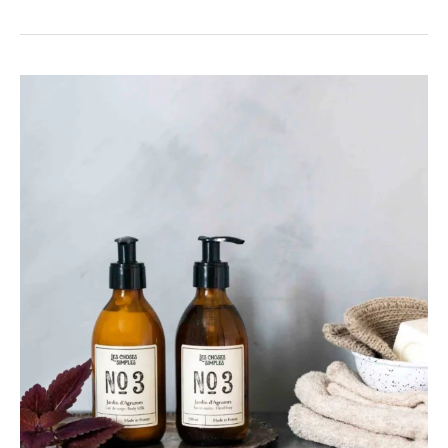
Les
Choses
Simples
–
Natur
im
Haus