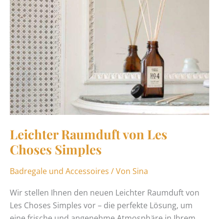
von
Les
Choses
Simples
Leichter Raumduft von Les
Choses Simples
Badregale und Accessoires
/ Von
Sina
Wir stellen Ihnen den neuen Leichter Raumduft von
Les Choses Simples vor – die perfekte Lösung, um
eine frische und angenehme Atmosphäre in Ihrem