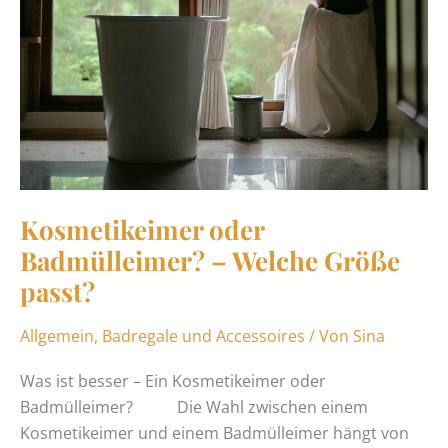
Kosmetikeimer oder
Badmülleimer? – Welche Größe
passt?
Allgemein
,
Badregale und Accessoires
/ Von
Sina
Was ist besser – Ein Kosmetikeimer oder
Badmülleimer? Die Wahl zwischen einem
Kosmetikeimer und einem Badmülleimer hängt von