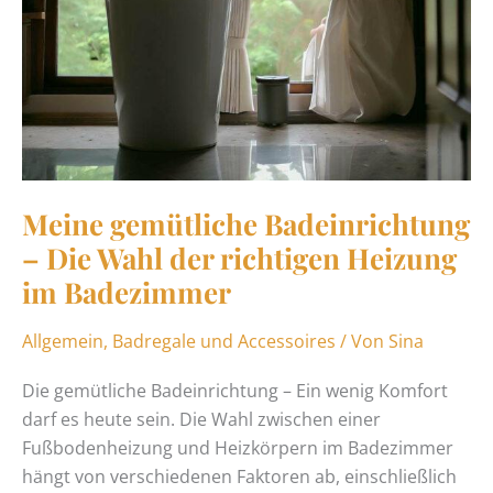
im
Badezimmer
Meine gemütliche Badeinrichtung
– Die Wahl der richtigen Heizung
im Badezimmer
Allgemein
,
Badregale und Accessoires
/ Von
Sina
Die gemütliche Badeinrichtung – Ein wenig Komfort
darf es heute sein. Die Wahl zwischen einer
Fußbodenheizung und Heizkörpern im Badezimmer
hängt von verschiedenen Faktoren ab, einschließlich