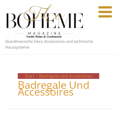
Zum
Inhalt
springen
Skandinavische Deco Accessoires und technische
Haussysteme
Start
Badregale und Accessoires
Badregale Und
Accessoires