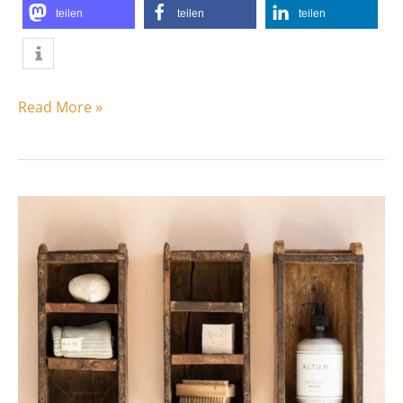
teilen
teilen
teilen
Read More »
DIY
Dekobox
„Ziegel“
von
Ib
Laursen