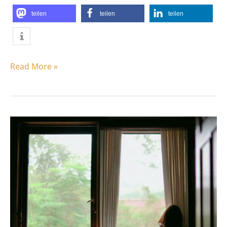
teilen
teilen
teilen
Read More »
Kosmetikeimer
oder
Badmülleimer?
–
Welche
Größe
passt?