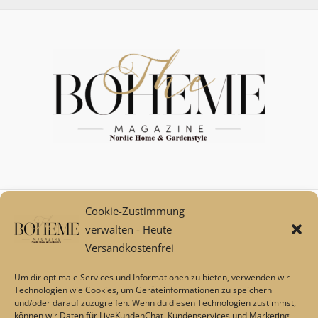
Cookie-Zustimmung
Mein Konto
verwalten - Heute
Zahlungsarten
Versandkostenfrei
Versand und Retoure****
Widerrufsbelehrung/Widerrufsrecht
Um dir optimale Services und Informationen zu bieten, verwenden wir
AGB
Technologien wie Cookies, um Geräteinformationen zu speichern
und/oder darauf zuzugreifen. Wenn du diesen Technologien zustimmst,
Impressum
können wir Daten für LiveKundenChat, Kundenservices und Marketing