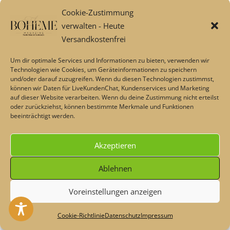
LIRA Deco Naturprodukte
Cookie-Zustimmung
FAQs: MaisonPlus – Bestellung, Bezahlung, Versand
verwalten - Heute
und mehr
Versandkostenfrei
Barrierefreiheit
Um dir optimale Services und Informationen zu bieten, verwenden wir
Neues & Marken
Technologien wie Cookies, um Geräteinformationen zu speichern
Wohndesign mit raumgestalt
und/oder darauf zuzugreifen. Wenn du diesen Technologien zustimmst,
können wir Daten für LiveKundenChat, Kundenservices und Marketing
Haus- & Gebäudetechnik der nächsten Generation
auf dieser Website verarbeiten. Wenn du deine Zustimmung nicht erteilst
Home & Living
oder zurückziehst, können bestimmte Merkmale und Funktionen
MaisonPlus Lounge 🌹
beeinträchtigt werden.
Günstig shoppen – Aktionen, Sonderangebote &
Gutscheine
Akzeptieren
Mein Konto
Ablehnen
Über uns
Badaccessoires von Aquanova
Voreinstellungen anzeigen
Alles fürs Bad
Heute - Dekoschnäppchen & Rabatte im Sommer💖 Code:
Industriestyle & Design
#maisonplus
Verwerfen
Cookie-Richtlinie
Datenschutz
Impressum
Garten & Style