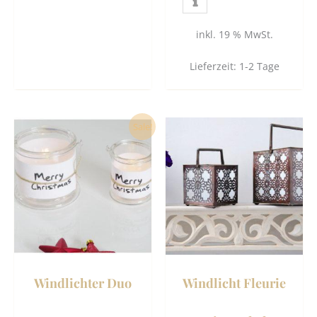
inkl. 19 % MwSt.
Lieferzeit:
1-2 Tage
Ursprünglicher
Aktueller
Dies
Sale!
Preis
Preis
Prod
war:
ist:
12,80 €
11,09 €.
weist
mehr
Vari
auf.
Die
Opti
könn
Windlichter Duo
Windlicht Fleurie
auf
der