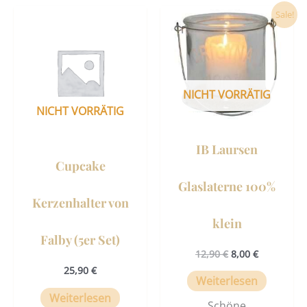
Ursprünglicher
Aktueller
Sale!
Preis
Preis
war:
ist:
12,90 €
8,00 €.
NICHT VORRÄTIG
NICHT VORRÄTIG
IB Laursen
Cupcake
Glaslaterne 100%
Kerzenhalter von
klein
Falby (5er Set)
12,90
€
8,00
€
25,90
€
Weiterlesen
Weiterlesen
Schöne