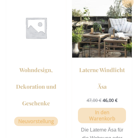
Ursprünglicher
Aktueller
Sale!
Preis
Preis
war:
ist:
47,00 €
46,00 €.
Wohndesign,
Laterne Windlicht
Dekoration und
Äsa
47,00
€
46,00
€
Geschenke
In den
Warenkorb
Neuvorstellung
Die Laterne Äsa für