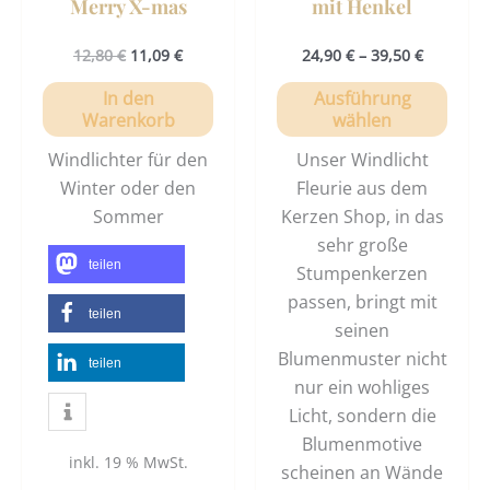
Merry X-mas
mit Henkel
Prod
gewä
12,80
€
11,09
€
24,90
€
–
39,50
€
werd
In den
Ausführung
Warenkorb
wählen
Windlichter für den
Unser Windlicht
Winter oder den
Fleurie aus dem
Sommer
Kerzen Shop, in das
sehr große
teilen
Stumpenkerzen
passen, bringt mit
teilen
seinen
Blumenmuster nicht
teilen
nur ein wohliges
Licht, sondern die
Blumenmotive
inkl. 19 % MwSt.
scheinen an Wände