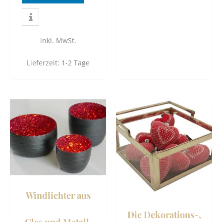
inkl. MwSt.
Lieferzeit:
1-2 Tage
Dieses
Dies
Produkt
Prod
weist
weist
mehrere
mehr
Varianten
Vari
auf.
auf.
Die
Die
Windlichter aus
Optionen
Opti
können
könn
Die Dekorations-,
auf
auf
Glas und Metall,