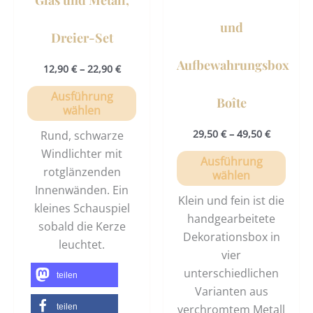
der
der
und
Produktseite
Prod
Dreier-Set
gewählt
gewä
Aufbewahrungsbox
12,90
€
–
22,90
€
werden
werd
Ausführung
Boîte
wählen
29,50
€
–
49,50
€
Rund, schwarze
Windlichter mit
Ausführung
rotglänzenden
wählen
Innenwänden. Ein
Klein und fein ist die
kleines Schauspiel
handgearbeitete
sobald die Kerze
Dekorationsbox in
leuchtet.
vier
unterschiedlichen
teilen
Varianten aus
verchromtem Metall
teilen