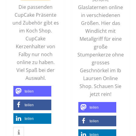
Die passenden
Glaslaternen online
CupCake Präsente
in verschiedenen
und Zubehör gibt es
Größen. Hier das
im Koch Shop.
Windlicht mit
CupCake
Metallgriff für eine
Kerzenhalter von
große
Falby nur noch
Stumpenkerze ohne
online zu haben.
grosses
Viel Spaß bei der
Geschnörkel im Ib
Auswahl.
Laursen Online
Shop. Schauen Sie
teilen
jetzt rein!
teilen
teilen
teilen
teilen
teilen