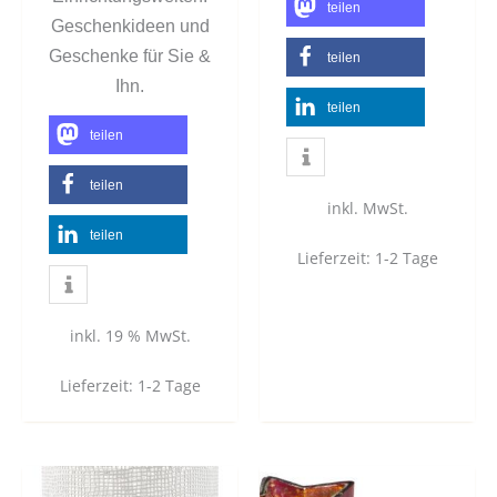
teilen
Geschenkideen und
Geschenke für Sie &
teilen
Ihn.
teilen
teilen
teilen
inkl. MwSt.
teilen
Lieferzeit:
1-2 Tage
inkl. 19 % MwSt.
Lieferzeit:
1-2 Tage
Dieses