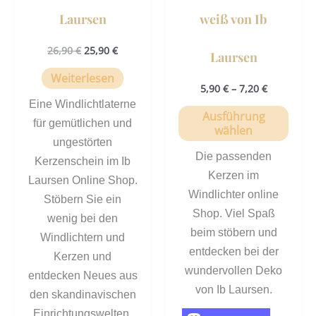
gewä
Laursen
weiß von Ib
werd
26,90
€
25,90
€
Laursen
Weiterlesen
5,90
€
–
7,20
€
Eine Windlichtlaterne
Ausführung
für gemütlichen und
wählen
ungestörten
Die passenden
Kerzenschein im Ib
Kerzen im
Laursen Online Shop.
Windlichter online
Stöbern Sie ein
Shop. Viel Spaß
wenig bei den
beim stöbern und
Windlichtern und
entdecken bei der
Kerzen und
wundervollen Deko
entdecken Neues aus
von Ib Laursen.
den skandinavischen
Einrichtungswelten.