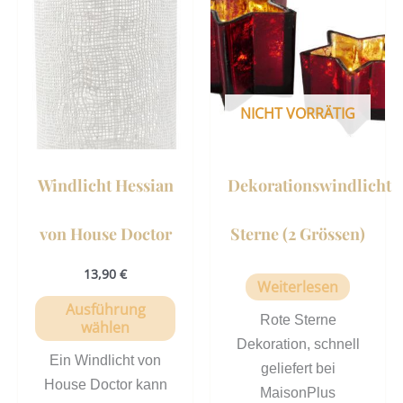
Produkt
weist
mehrere
Varianten
auf.
NICHT VORRÄTIG
Die
Optionen
können
Windlicht Hessian
Dekorationswindlicht
auf
der
von House Doctor
Sterne (2 Grössen)
Produktseite
gewählt
13,90
€
Weiterlesen
werden
Ausführung
Rote Sterne
wählen
Dekoration, schnell
Ein Windlicht von
geliefert bei
House Doctor kann
MaisonPlus