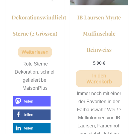
Dekorationswindlicht
IB Laursen Mynte
Sterne (2 Grössen)
Muffinschale
Reinweiss
Weiterlesen
5,90
€
Rote Sterne
Dekoration, schnell
In den
geliefert bei
Warenkorb
MaisonPlus
Immer noch mit einer
der Favoriten in der
teilen
Farbauswahl: Weiße
teilen
Muffinformen von IB
Laursen, Farbenfroh
teilen
und stabil. Jetzt im