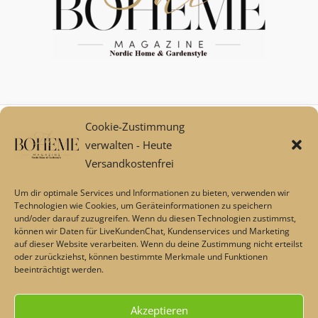
Cookie-Zustimmung
Mein Konto
verwalten - Heute
Zahlungsarten
Versandkostenfrei
Versand und Retoure****
Widerrufsbelehrung/Widerrufsrecht
Um dir optimale Services und Informationen zu bieten, verwenden wir
AGB
Technologien wie Cookies, um Geräteinformationen zu speichern
und/oder darauf zuzugreifen. Wenn du diesen Technologien zustimmst,
Impressum
können wir Daten für LiveKundenChat, Kundenservices und Marketing
Datenschutz
auf dieser Website verarbeiten. Wenn du deine Zustimmung nicht erteilst
Über uns
oder zurückziehst, können bestimmte Merkmale und Funktionen
beeinträchtigt werden.
Echtheit von Bewertungen
Barrierefreiheit
Akzeptieren