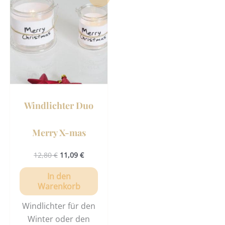
Preis
Preis
war:
ist:
12,80 €
11,09 €.
Windlichter Duo
Merry X-mas
12,80
€
11,09
€
In den
Warenkorb
Windlichter für den
Winter oder den