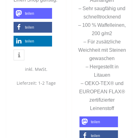
Aufhängen
– Sehr saugfähig und
teilen
schnelltrocknend
– 100 % Waffelleinen,
teilen
200 g/m2
teilen
– Für zusätzliche
Weichheit mit Steinen
gewaschen
– Hergestellt in
inkl. MwSt.
Litauen
Lieferzeit:
1-2 Tage
– OEKO-TEX® und
EUROPEAN FLAX®
zertifizierter
Leinenstoff
teilen
teilen