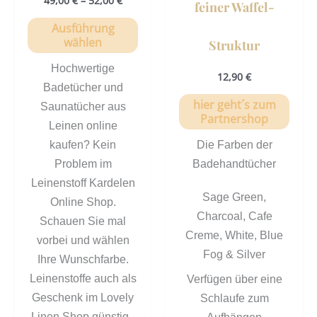
49,00
€
–
52,00
€
feiner Waffel-
Ausführung
wählen
Struktur
Hochwertige
12,90
€
Badetücher und
hier geht´s zum
Saunatücher aus
Partnershop
Leinen online
kaufen? Kein
Die Farben der
Problem im
Badehandtücher
Leinenstoff Kardelen
Sage Green,
Online Shop.
Charcoal, Cafe
Schauen Sie mal
Creme, White, Blue
vorbei und wählen
Fog & Silver
Ihre Wunschfarbe.
Leinenstoffe auch als
Verfügen über eine
Geschenk im Lovely
Schlaufe zum
Linen Shop günstig.