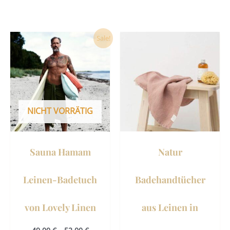
Dieses
Sale!
Produkt
weist
mehrere
Varianten
auf.
NICHT VORRÄTIG
Die
Optionen
können
Sauna Hamam
Natur
auf
der
Leinen-Badetuch
Badehandtücher
Produktseite
gewählt
von Lovely Linen
aus Leinen in
werden