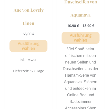
Duschseifen von
der
der
Ane von Lovely
Produktseite
Prod
Aquanova
gewählt
gewä
Linen
werden
werd
10,90
€
–
13,90
€
65,00
€
Ausführung
wählen
Ausführung
wählen
Viel Spaß beim
erfrischen mit den
inkl. MwSt.
neuen Seifen und
Duschseifen aus der
Lieferzeit:
1-2 Tage
Hamam-Serie von
Aquanova. Stöbern
und entdecken im
Online Bad und
Badezimmer
Accessoires Shop