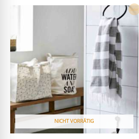
Ursprünglicher
Aktueller
Sale!
Preis
Preis
war:
ist:
13,90 €
0,00 €.
NICHT VORRÄTIG