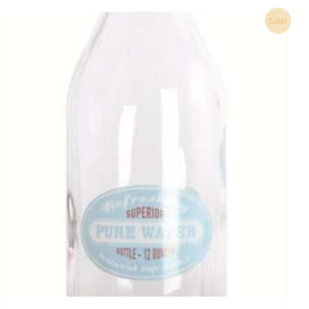
Ursprünglicher
Aktueller
Sale!
Preis
Preis
war:
ist:
12,90 €
9,50 €.