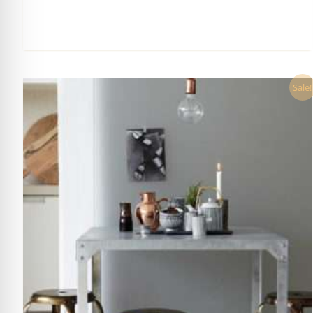
Ursprünglicher
Aktueller
Sale!
Preis
Preis
war:
ist:
16,90 €
14,50 €.