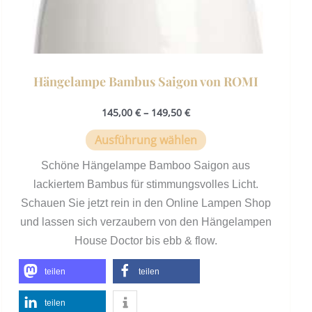
werden
Hängelampe Bambus Saigon von ROMI
145,00
€
–
149,50
€
Ausführung wählen
Schöne Hängelampe Bamboo Saigon aus
lackiertem Bambus für stimmungsvolles Licht.
Schauen Sie jetzt rein in den Online Lampen Shop
und lassen sich verzaubern von den Hängelampen
House Doctor bis ebb & flow.
teilen
teilen
teilen