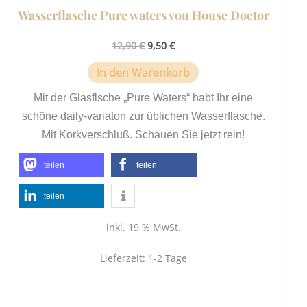
Wasserflasche Pure waters von House Doctor
12,90
€
9,50
€
In den Warenkorb
Mit der Glasflsche „Pure Waters“ habt Ihr eine
schöne daily-variaton zur üblichen Wasserflasche.
Mit Korkverschluß. Schauen Sie jetzt rein!
teilen
teilen
teilen
inkl. 19 % MwSt.
Lieferzeit:
1-2 Tage