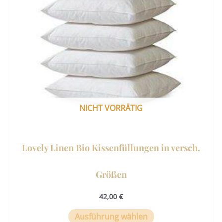
mehrere
Varianten
auf.
Die
Optionen
können
auf
der
NICHT VORRÄTIG
Produktseite
gewählt
werden
Lovely Linen Bio Kissenfüllungen in versch.
Größen
42,00
€
Ausführung wählen