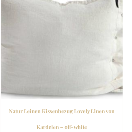
mehrere
Varianten
auf.
Die
Optionen
können
auf
der
Produktseite
gewählt
werden
Natur Leinen Kissenbezug Lovely Linen von
Kardelen – off-white