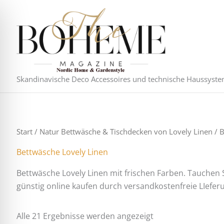
Nach
Zum
Aktualität
Inhalt
sortiert
springen
Skandinavische Deco Accessoires und technische Haussyst
Start
/
Natur Bettwäsche & Tischdecken von Lovely Linen
/ B
Bettwäsche Lovely Linen
Bettwäsche Lovely Linen mit frischen Farben. Tauchen S
günstig online kaufen durch versandkostenfreie LIefer
Alle 21 Ergebnisse werden angezeigt