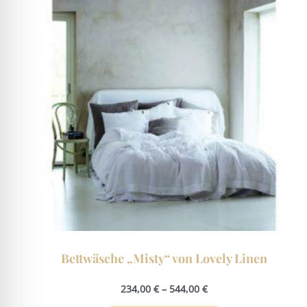
mehrere
Varianten
auf.
Die
Optionen
können
auf
der
Produktseite
gewählt
werden
Bettwäsche „Misty“ von Lovely Linen
234,00
€
–
544,00
€