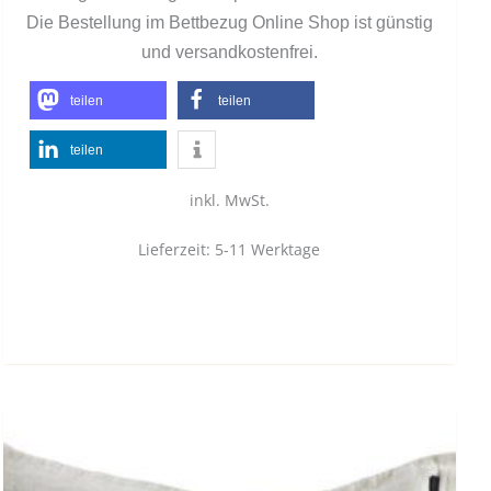
Die Bestellung im Bettbezug Online Shop ist günstig
und versandkostenfrei.
teilen
teilen
teilen
inkl. MwSt.
Lieferzeit:
5-11 Werktage
Dieses
Produkt
weist