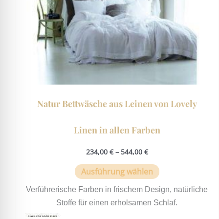
auf
der
Produktseite
gewählt
werden
Natur Bettwäsche aus Leinen von Lovely
Linen in allen Farben
234,00
€
–
544,00
€
Ausführung wählen
Verführerische Farben in frischem Design, natürliche
Stoffe für einen erholsamen Schlaf.