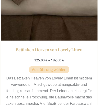
auf
der
Produktseite
gewählt
werden
Bettlaken Heaven von Lovely Linen
125,00
€
–
182,00
€
Ausführung wählen
Das Bettlaken Heaven von Lovely Linen ist mit dem
verwendeten Mischgewebe atmungsaktiv und
feuchtigkeitsaufnehmend. Der Leinenanteil sorgt für
eine schnelle Trocknung, die Baumwolle macht das
Laken geschmeidig. Viel Spaß bei der Farbauswahl.