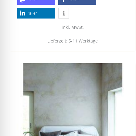
teilen
inkl. MwSt.
Lieferzeit:
5-11 Werktage
Dieses
Produkt
weist
mehrere
Varianten
auf.
Die
Optionen
können