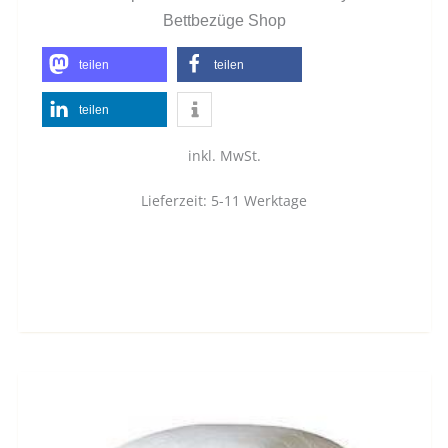
Bettbezüge Shop
teilen
teilen
teilen
inkl. MwSt.
Lieferzeit:
5-11 Werktage
Dieses
Produkt
weist