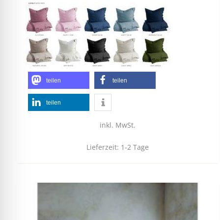
teilen
teilen
teilen
inkl. MwSt.
Lieferzeit:
1-2 Tage
Dieses
Produkt
weist