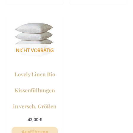
Dieses
Produkt
weist
mehrere
Varianten
NICHT VORRÄTIG
auf.
Die
Optionen
Lovely Linen Bio
können
auf
Kissenfüllungen
der
Produktseite
in versch. Größen
gewählt
werden
42,00
€
Ausführung