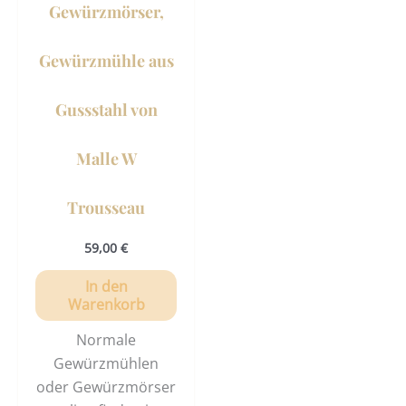
Gewürzmörser,
Gewürzmühle aus
Gussstahl von
Malle W
Trousseau
59,00
€
In den
Warenkorb
Normale
Gewürzmühlen
oder Gewürzmörser