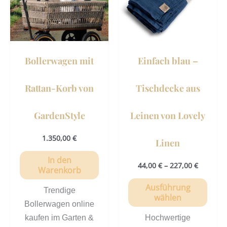
Vari
auf.
Die
Opti
könn
Bollerwagen mit
Einfach blau –
auf
der
Rattan-Korb von
Tischdecke aus
Prod
gewä
GardenStyle
Leinen von Lovely
werd
1.350,00
€
Linen
In den
44,00
€
–
227,00
€
Warenkorb
Ausführung
Trendige
wählen
Bollerwagen online
kaufen im Garten &
Hochwertige