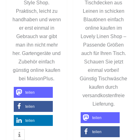
Style Shop.
Tischdecken aus
Praktisch, leicht zu
Leinen in schicken
handhaben und wenn
Blautönen einfach
er erst einmal in
online kaufen im
Gebrauch war gibt
Lovely Linen Shop –
man ihn nicht mehr
Passende Größen
her. Gartengeräte und
auch für Ihren Tisch.
Zubehör einfach
Schauen Sie jetzt
günstig online kaufen
einmal vorbei!
bei MaisonPlus.
Günstig Tischwäsche
kaufen durch
teilen
versandkostenfreie
.
Lieferung
teilen
teilen
teilen
teilen