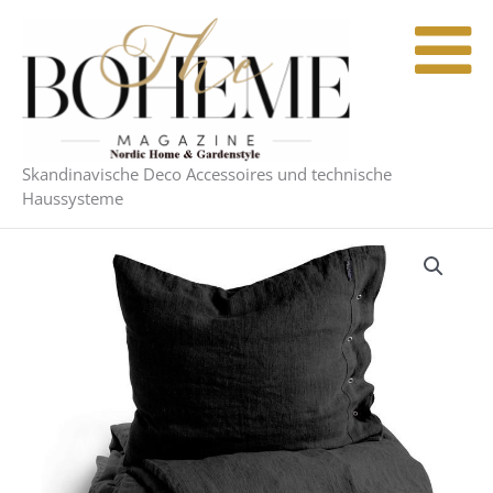
Zum
Inhalt
springen
Skandinavische Deco Accessoires und technische
Haussysteme