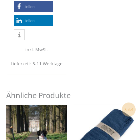
teilen
teilen
inkl. MwSt.
Lieferzeit:
5-11 Werktage
Ähnliche Produkte
Dies
Sale!
Prod
weist
mehr