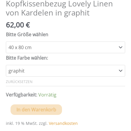
Kopfkissenbezug Lovely Linen
von Kardelen in graphit
62,00
€
Bitte Größe wählen
Bitte Farbe wählen:
ZURÜCKSETZEN
Verfügbarkeit:
Vorrätig
Kopfkissenbezug
In den Warenkorb
Lovely
Linen
inkl. 19 % MwSt.
zzgl.
Versandkosten
von