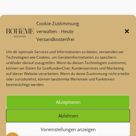
Cookie-Zustimmung
Mein Konto
verwalten - Heute
Zahlungsarten
Versandkostenfrei
Versand und Retoure****
Widerrufsbelehrung/Widerrufsrecht
Um dir optimale Services und Informationen zu bieten, verwenden wir
AGB
Technologien wie Cookies, um Geräteinformationen zu speichern
und/oder darauf zuzugreifen. Wenn du diesen Technologien zustimmst,
Impressum
können wir Daten für LiveKundenChat, Kundenservices und Marketing
Datenschutz
auf dieser Website verarbeiten. Wenn du deine Zustimmung nicht erteilst
Über uns
oder zurückziehst, können bestimmte Merkmale und Funktionen
beeinträchtigt werden.
Echtheit von Bewertungen
Barrierefreiheit
Akzeptieren
Alle Preise inkl. der gesetzlichen MwSt.
Ablehnen
Voreinstellungen anzeigen
Die durchgestrichenen Preise entsprechen dem bisherigen Preis
Heute - Dekoschnäppchen & Rabatte im Sommer💖 Code: