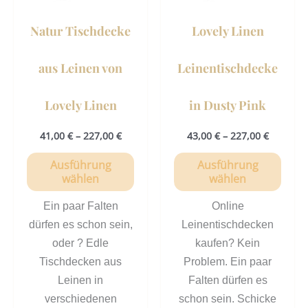
Optionen
Opti
können
könn
Natur Tischdecke
Lovely Linen
auf
auf
der
der
aus Leinen von
Leinentischdecke
Produktseite
Prod
gewählt
gewä
Lovely Linen
in Dusty Pink
werden
werd
41,00
€
–
227,00
€
43,00
€
–
227,00
€
Ausführung
Ausführung
wählen
wählen
Ein paar Falten
Online
dürfen es schon sein,
Leinentischdecken
oder ? Edle
kaufen? Kein
Tischdecken aus
Problem. Ein paar
Leinen in
Falten dürfen es
verschiedenen
schon sein. Schicke