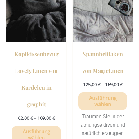
weist
weist
mehrere
mehr
Varianten
Vari
auf.
auf.
Die
Die
Optionen
Opti
können
könn
Kopfkissenbezug
Spannbettlaken
auf
auf
der
der
Lovely Linen von
von MagicLinen
Produktseite
Prod
gewählt
gewä
125,00
€
–
169,00
€
Kardelen in
werden
werd
Ausführung
graphit
wählen
Träumen Sie in der
62,00
€
–
109,00
€
atmungsaktiven und
Ausführung
natürlich erzeugten
wählen