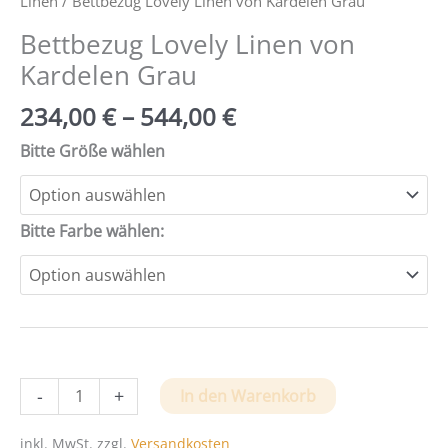
Linen
/ Bettbezug Lovely Linen von Kardelen Grau
Bettbezug Lovely Linen von
Kardelen Grau
234,00
€
–
544,00
€
Bitte Größe wählen
Bitte Farbe wählen:
Bettbezug
-
+
In den Warenkorb
Lovely
Linen
inkl. MwSt.
zzgl.
Versandkosten