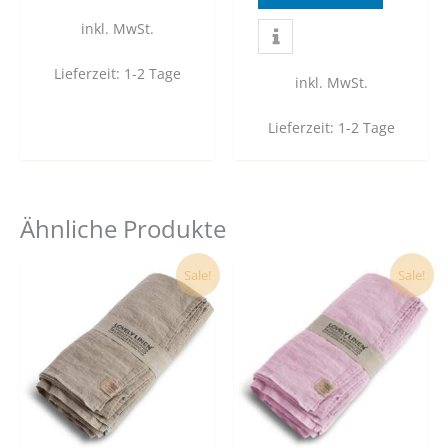
inkl. MwSt.
Lieferzeit:
1-2 Tage
inkl. MwSt.
Lieferzeit:
1-2 Tage
Ähnliche Produkte
Dieses
Dies
Sale!
Sale!
Produkt
Prod
weist
weist
mehrere
mehr
Varianten
Vari
auf.
auf.
Die
Die