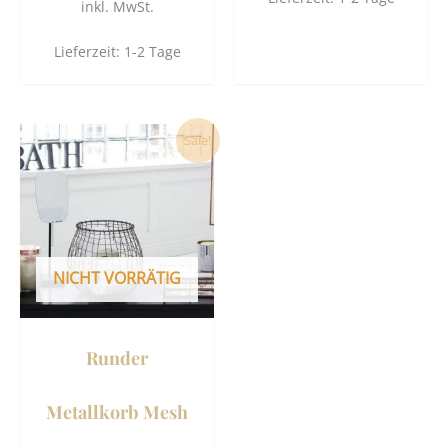
inkl. MwSt.
Lieferzeit:
1-2 Tage
Ursprünglicher
Aktueller
Sale!
Preis
Preis
war:
ist:
39,90 €
29,50 €.
NICHT VORRÄTIG
Runder
Metallkorb Mesh