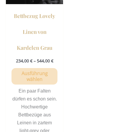
Optionen
können
Bettbezug Lovely
auf
der
Linen von
Produktseite
gewählt
Kardelen Grau
werden
234,00
€
–
544,00
€
Ausführung
wählen
Ein paar Falten
dürfen es schon sein.
Hochwertige
Bettbezüge aus
Leinen in zartem
light-grey oder