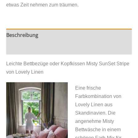
Misty
etwas Zeit nehmen zum träumen.
SunSet
Stripe
von
Lovely
Beschreibung
Linen
Zusätzliche Information
Menge
Leichte Bettbezüge oder Kopfkissen Misty SunSet Stripe
von Lovely Linen
Eine frische
Farbkombination von
Lovely Linen aus
Skandinavien. Die
angenehme Misty
Bettwäsche in einem
schönen Farb-Mix für