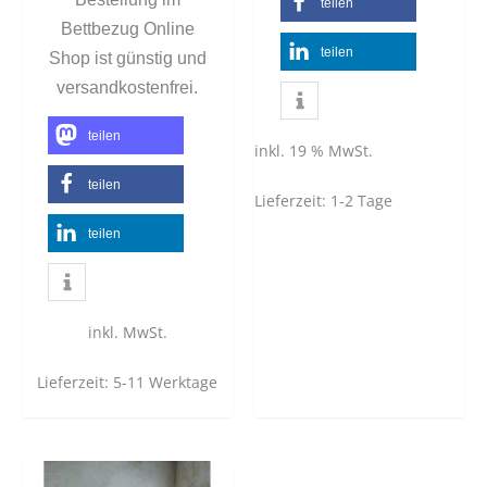
teilen
Bettbezug Online
teilen
Shop ist günstig und
versandkostenfrei.
teilen
inkl. 19 % MwSt.
teilen
Lieferzeit:
1-2 Tage
teilen
inkl. MwSt.
Lieferzeit:
5-11 Werktage
Dieses