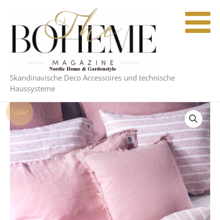
Zum
Inhalt
springen
Skandinavische Deco Accessoires und technische
Haussysteme
Sale!