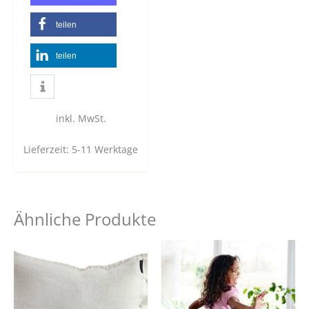
teilen
teilen
inkl. MwSt.
Lieferzeit:
5-11 Werktage
Ähnliche Produkte
Dieses
Dies
Produkt
Prod
weist
weist
mehrere
mehr