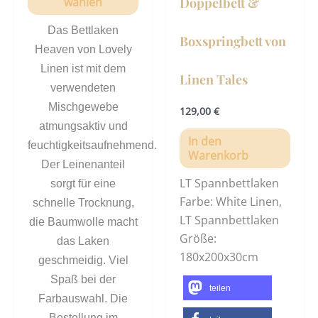
Doppelbett &
wählen
Das Bettlaken
Boxspringbett von
Heaven von Lovely
Linen ist mit dem
Linen Tales
verwendeten
Mischgewebe
129,00
€
atmungsaktiv und
In den
feuchtigkeitsaufnehmend.
Warenkorb
Der Leinenanteil
LT Spannbettlaken
sorgt für eine
Farbe: White Linen,
schnelle Trocknung,
LT Spannbettlaken
die Baumwolle macht
Größe:
das Laken
180x200x30cm
geschmeidig. Viel
Spaß bei der
teilen
Farbauswahl. Die
Bestellung im