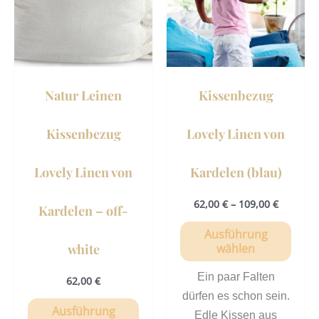
Varianten
Vari
auf.
auf.
Die
Die
Optionen
Opti
können
könn
Natur Leinen
Kissenbezug
auf
auf
der
der
Kissenbezug
Lovely Linen von
Produktseite
Prod
gewählt
gewä
Lovely Linen von
Kardelen (blau)
werden
werd
62,00
€
–
109,00
€
Kardelen – off-
Ausführung
white
wählen
Ein paar Falten
62,00
€
dürfen es schon sein.
Ausführung
Edle Kissen aus