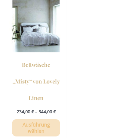
Produkt
weist
mehrere
Varianten
auf.
Die
Optionen
können
Bettwäsche
auf
der
„Misty“ von Lovely
Produktseite
gewählt
Linen
werden
234,00
€
–
544,00
€
Ausführung
wählen