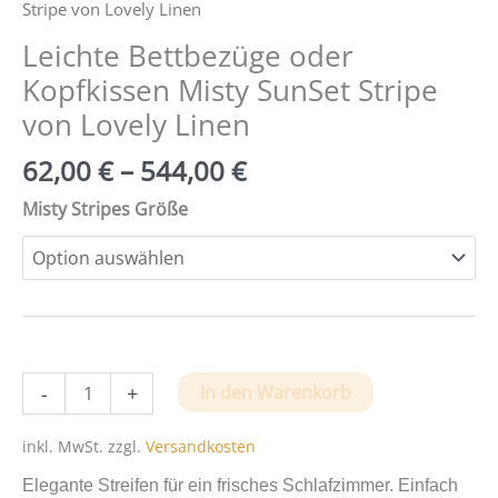
Stripe von Lovely Linen
Leichte Bettbezüge oder
Kopfkissen Misty SunSet Stripe
von Lovely Linen
62,00
€
–
544,00
€
Misty Stripes Größe
Leichte
-
+
In den Warenkorb
Bettbezüge
oder
inkl. MwSt.
zzgl.
Versandkosten
Kopfkissen
Elegante Streifen für ein frisches Schlafzimmer. Einfach