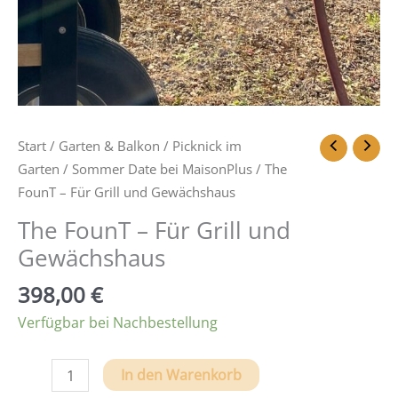
Start
/
Garten & Balkon
/
Picknick im
Garten
/
Sommer Date bei MaisonPlus
/ The
FounT – Für Grill und Gewächshaus
The FounT – Für Grill und
Gewächshaus
398,00
€
Verfügbar bei Nachbestellung
The
In den Warenkorb
FounT