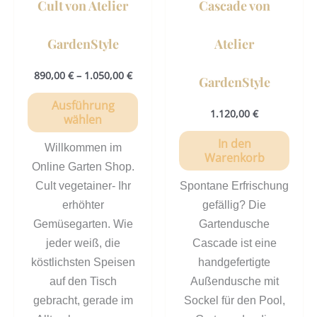
Cult von Atelier
Cascade von
Produktseite
gewählt
GardenStyle
Atelier
werden
890,00
€
–
1.050,00
€
GardenStyle
Ausführung
1.120,00
€
wählen
In den
Willkommen im
Warenkorb
Online Garten Shop.
Cult vegetainer- Ihr
Spontane Erfrischung
erhöhter
gefällig? Die
Gemüsegarten. Wie
Gartendusche
jeder weiß, die
Cascade ist eine
köstlichsten Speisen
handgefertigte
auf den Tisch
Außendusche mit
gebracht, gerade im
Sockel für den Pool,