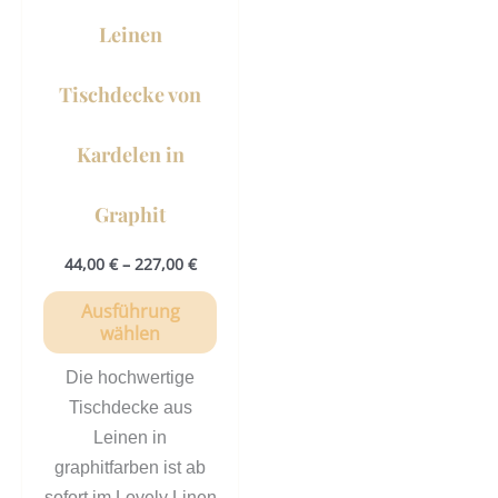
können
Leinen
auf
der
Tischdecke von
Produktseite
gewählt
Kardelen in
werden
Graphit
44,00
€
–
227,00
€
Ausführung
wählen
Die hochwertige
Tischdecke aus
Leinen in
graphitfarben ist ab
sofort im Lovely Linen