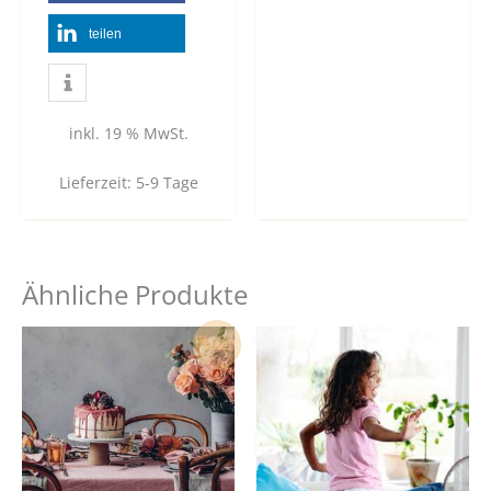
teilen
inkl. 19 % MwSt.
Lieferzeit:
5-9 Tage
Ähnliche Produkte
Dieses
Dies
Sale!
Produkt
Prod
weist
weist
mehrere
mehr
Varianten
Vari
auf.
auf.