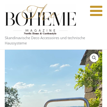
Zum
Inhalt
springen
Skandinavische Deco Accessoires und technische
Haussysteme