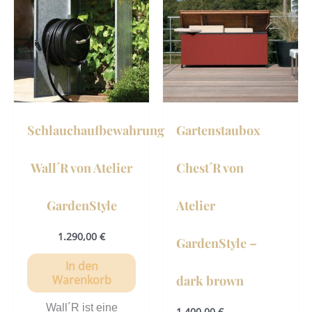
Schlauchaufbewahrung
Gartenstaubox
Wall´R von Atelier
Chest´R von
GardenStyle
Atelier
1.290,00
€
GardenStyle –
In den
dark brown
Warenkorb
Wall´R ist eine
1.400,00
€