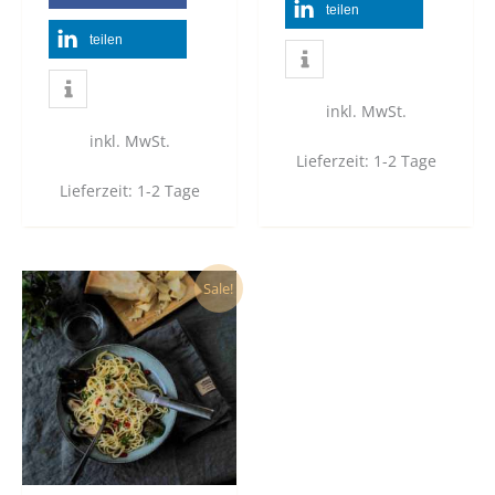
teilen
teilen
inkl. MwSt.
inkl. MwSt.
Lieferzeit:
1-2 Tage
Lieferzeit:
1-2 Tage
Dieses
Sale!
Produkt
weist
mehrere
Varianten
auf.
Die
Optionen