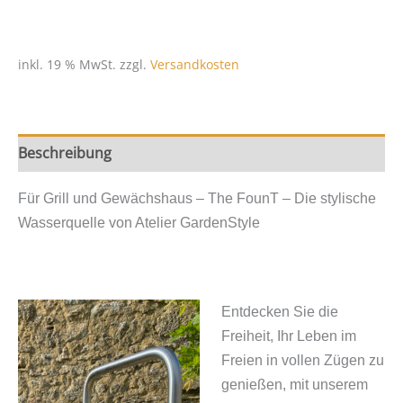
-
Für
Grill
inkl. 19 % MwSt.
zzgl.
Versandkosten
und
Gewächshaus
Menge
Beschreibung
Für Grill und Gewächshaus – The FounT – Die stylische
Wasserquelle von Atelier GardenStyle
Entdecken Sie die
Freiheit, Ihr Leben im
Freien in vollen Zügen zu
genießen, mit unserem