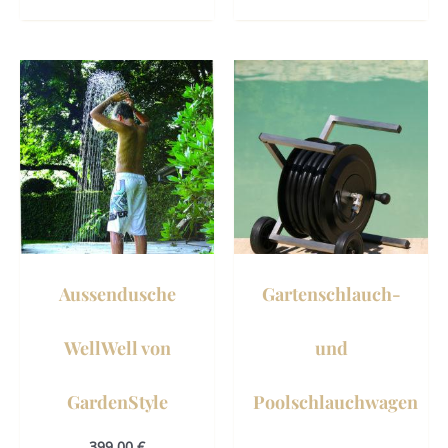
Aussendusche
Gartenschlauch-
WellWell von
und
GardenStyle
Poolschlauchwagen
399,00
€