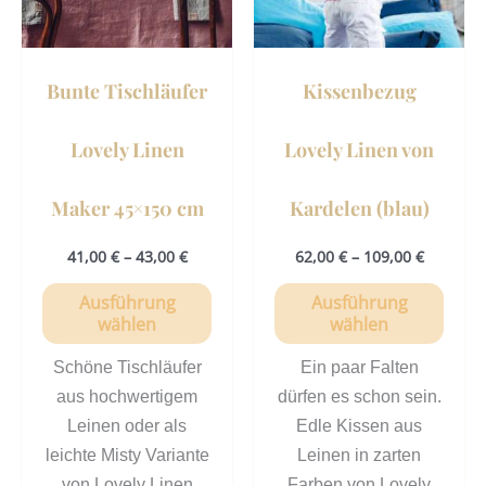
Die
Die
Optionen
Opti
können
könn
Bunte Tischläufer
Kissenbezug
auf
auf
der
der
Lovely Linen
Lovely Linen von
Produktseite
Prod
gewählt
gewä
Maker 45×150 cm
Kardelen (blau)
werden
werd
41,00
€
–
43,00
€
62,00
€
–
109,00
€
Ausführung
Ausführung
wählen
wählen
Schöne Tischläufer
Ein paar Falten
aus hochwertigem
dürfen es schon sein.
Leinen oder als
Edle Kissen aus
leichte Misty Variante
Leinen in zarten
von Lovely Linen
Farben von Lovely