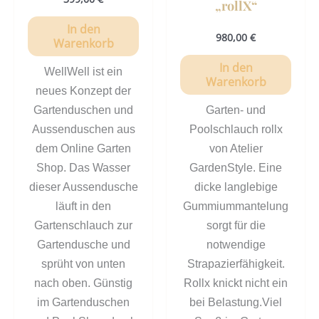
„rollX“
In den
980,00
€
Warenkorb
In den
WellWell ist ein
Warenkorb
neues Konzept der
Gartenduschen und
Garten- und
Aussenduschen aus
Poolschlauch rollx
dem Online Garten
von Atelier
Shop. Das Wasser
GardenStyle. Eine
dieser Aussendusche
dicke langlebige
läuft in den
Gummiummantelung
Gartenschlauch zur
sorgt für die
Gartendusche und
notwendige
sprüht von unten
Strapazierfähigkeit.
nach oben. Günstig
Rollx knickt nicht ein
im Gartenduschen
bei Belastung.Viel