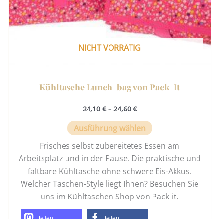
Produktseite
gewählt
werden
NICHT VORRÄTIG
Kühltasche Lunch-bag von Pack-It
24,10
€
–
24,60
€
Ausführung wählen
Frisches selbst zubereitetes Essen am
Arbeitsplatz und in der Pause. Die praktische und
faltbare Kühltasche ohne schwere Eis-Akkus.
Welcher Taschen-Style liegt Ihnen? Besuchen Sie
uns im Kühltaschen Shop von Pack-it.
teilen
teilen