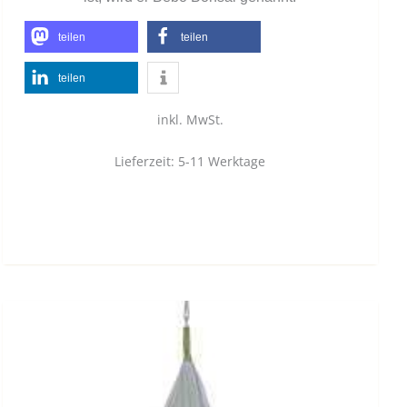
teilen
teilen
teilen
inkl. MwSt.
Lieferzeit:
5-11 Werktage
Dieses
Produkt
weist
mehrere
Varianten