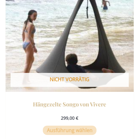
auf.
Die
Optionen
können
auf
der
Produktseite
gewählt
werden
NICHT VORRÄTIG
Hängezelte Songo von Vivere
299,00
€
Ausführung wählen