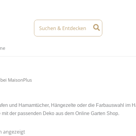
Nach
Aktualität
sortiert
Search
for:
eme
bei MaisonPlus
fen und Hamamtücher, Hängezelte oder die Farbauswahl im Hän
ne mit der passenden Deko aus dem Online Garten Shop.
n angezeigt