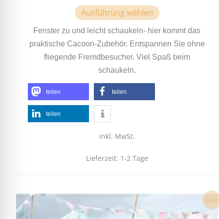
Ausführung wählen
Fenster zu und leicht schaukeln- hier kommt das
praktische Cacoon-Zubehör. Entspannen Sie ohne
fliegende Fremdbesucher. Viel Spaß beim
schaukeln.
teilen
teilen
teilen
inkl. MwSt.
Lieferzeit:
1-2 Tage
Ursprünglicher
Aktueller
Dieses
Sale!
Preis
Preis
Produkt
war:
ist: