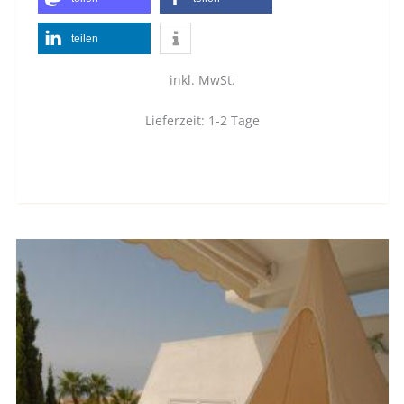
teilen
inkl. MwSt.
Lieferzeit:
1-2 Tage
Dieses
Produkt
weist
mehrere
Varianten
auf.
Die