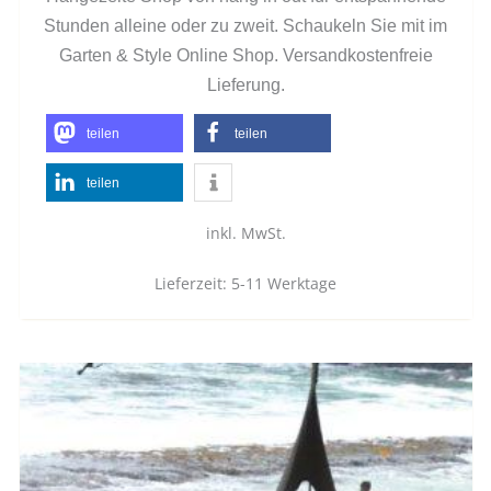
Stunden alleine oder zu zweit. Schaukeln Sie mit im
Garten & Style Online Shop. Versandkostenfreie
Lieferung.
teilen
teilen
teilen
inkl. MwSt.
Lieferzeit:
5-11 Werktage
Dieses
Produkt
weist
mehrere
Varianten