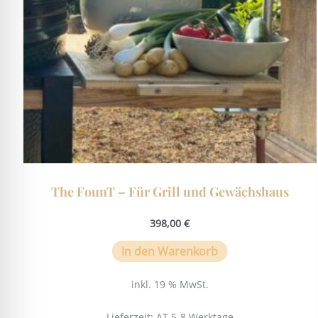
The FounT – Für Grill und Gewächshaus
398,00
€
In den Warenkorb
inkl. 19 % MwSt.
Lieferzeit:
AT 5-8 Werktage