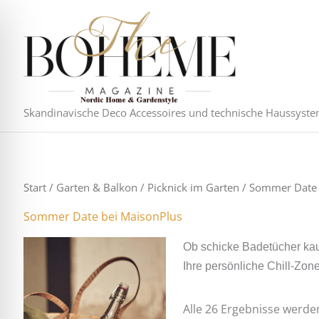
Zum
Inhalt
springen
Skandinavische Deco Accessoires und technische Haussyst
Start
/
Garten & Balkon
/
Picknick im Garten
/ Sommer Date 
Sommer Date bei MaisonPlus
Ob schicke Badetücher kau
Ihre persönliche Chill-Zo
Alle 26 Ergebnisse werde