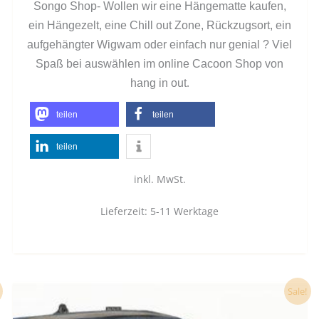
Songo Shop- Wollen wir eine Hängematte kaufen,
ein Hängezelt, eine Chill out Zone, Rückzugsort, ein
aufgehängter Wigwam oder einfach nur genial ? Viel
Spaß bei auswählen im online Cacoon Shop von
.
hang in out
teilen
teilen
teilen
inkl. MwSt.
Lieferzeit:
5-11 Werktage
Ursprünglicher
Aktueller
Dieses
Sale!
Preis
Preis
Produkt
war:
ist: