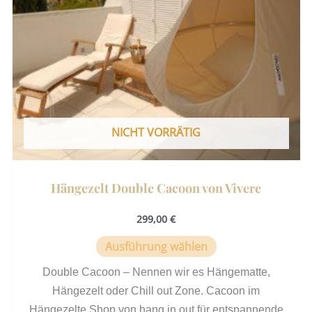
Optionen
können
auf
der
Produktseite
gewählt
werden
NICHT VORRÄTIG
Hängezelt Double Cacoon von Vivere
299,00
€
Ausführung wählen
Double Cacoon – Nennen wir es Hängematte,
Hängezelt oder Chill out Zone. Cacoon im
Hängezelte Shop von hang in out für entspannende