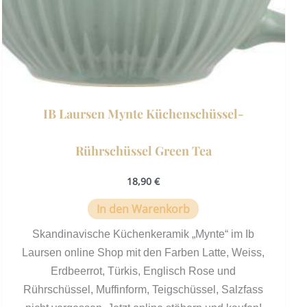
IB Laursen Mynte Küchenschüssel-
Rührschüssel Green Tea
18,90
€
In den Warenkorb
Skandinavische Küchenkeramik „Mynte“ im Ib
Laursen online Shop mit den Farben Latte, Weiss,
Erdbeerrot, Türkis, Englisch Rose und
Rührschüssel, Muffinform, Teigschüssel, Salzfass