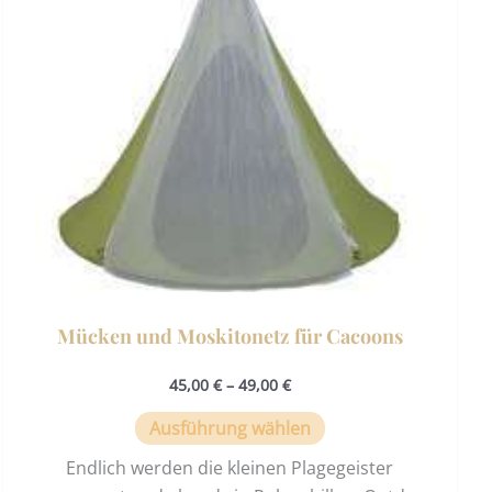
auf.
Die
Optionen
können
auf
der
Produktseite
gewählt
werden
Mücken und Moskitonetz für Cacoons
45,00
€
–
49,00
€
Ausführung wählen
Endlich werden die kleinen Plagegeister