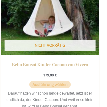
Optionen
können
auf
der
Produktseite
gewählt
werden
NICHT VORRÄTIG
Bebo Bonsai Kinder Cacoon von Vivero
179,00
€
Ausführung wählen
Darauf hatten wir schon lange gewartet, jetzt ist er
endlich da, der Kinder Cacoon. Und weil er so klein
ist, wird er Bebo Bonsai genannt.