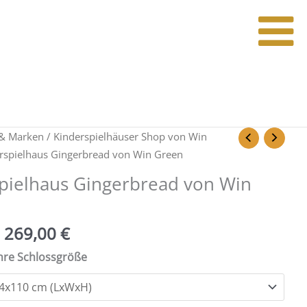
Ursprünglicher
Aktueller
& Marken
/
Kinderspielhäuser Shop von Win
Preis
Preis
rspielhaus Gingerbread von Win Green
war:
ist:
pielhaus Gingerbread von Win
279,00 €
269,00 €.
269,00
€
hre Schlossgröße