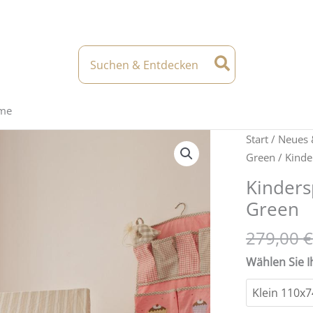
Search
for:
eme
Start
/
Neues 
Green
/ Kinde
Kinders
Green
279,00
€
Wählen Sie I