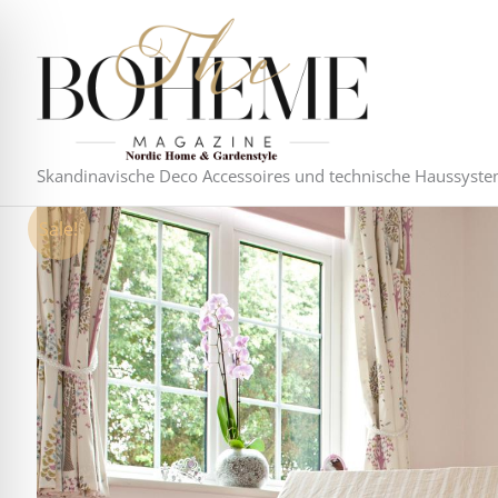
Zum
Inhalt
springen
Skandinavische Deco Accessoires und technische Haussyst
Sale!