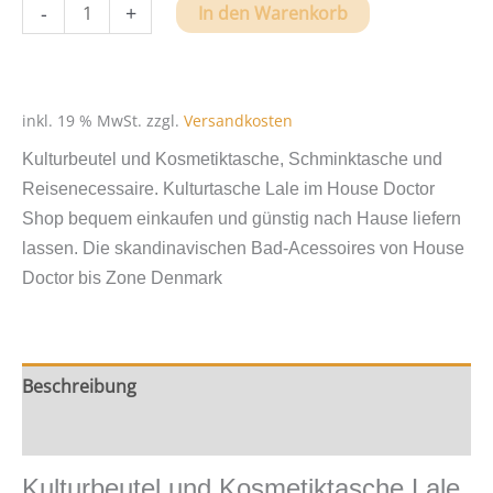
Kosmetiktaschen
-
+
In den Warenkorb
Lale
von
House
Doctor
inkl. 19 % MwSt.
zzgl.
Versandkosten
Menge
Kulturbeutel und Kosmetiktasche, Schminktasche und
Reisenecessaire. Kulturtasche Lale im House Doctor
Shop bequem einkaufen und günstig nach Hause liefern
lassen. Die skandinavischen Bad-Acessoires von House
Doctor bis Zone Denmark
Beschreibung
Zusätzliche Information
Kulturbeutel und Kosmetiktasche Lale