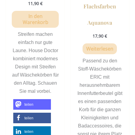
11,90
€
Flachsfarben
In den
Aquanova
Warenkorb
Streifen machen
17,90
€
einfach nur gute
Weiterlesen
Laune. House Doctor
kombiniert modernes
Passend zu den
Design mit Streifen
Stoff-Wäschekörben
auf Wäschekörben für
ERIC mit
den Alltag. Schauen
herausnehmbarem
Sie mal vorbei.
Innenfutterbeutel gibt
es einen passenden
teilen
Korb für die ganzen
Kleinigkeiten und
teilen
Badaccessoires, die
teilen
sonst nie ihrem Platz