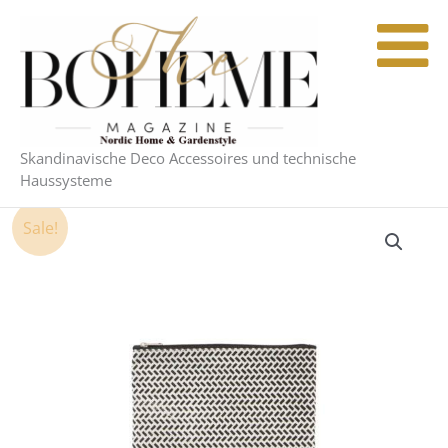
Zum
Inhalt
springen
Skandinavische Deco Accessoires und technische
Haussysteme
Ursprünglicher
Aktueller
Sale!
Preis
Preis
war:
ist:
19,90 €
19,50 €.