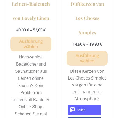
Leinen-Badetuch
Duftkerzen von
Produktseite
Prod
gewählt
gewä
von Lovely Linen
Les Choses
werden
werd
49,00
€
–
52,00
€
Simples
Ausführung
14,90
€
–
19,90
€
wählen
Ausführung
Hochwertige
wählen
Badetücher und
Diese Kerzen von
Saunatücher aus
Les Choses Simples
Leinen online
sorgen für eine
kaufen? Kein
entspannende
Problem im
Atmosphäre.
Leinenstoff Kardelen
Online Shop.
teilen
Schauen Sie mal