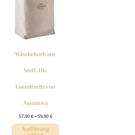
weist
mehrere
Varianten
auf.
Die
Optionen
können
Wäschekorb aus
auf
der
Stoff. Die
Produktseite
gewählt
Launderette von
werden
Aquanova
57,90
€
–
59,90
€
Ausführung