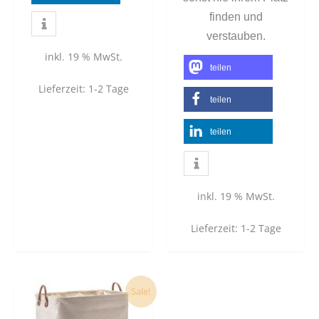
finden und
verstauben.
inkl. 19 % MwSt.
teilen
Lieferzeit:
1-2 Tage
teilen
teilen
inkl. 19 % MwSt.
Lieferzeit:
1-2 Tage
Dieses
Sale!
Produkt