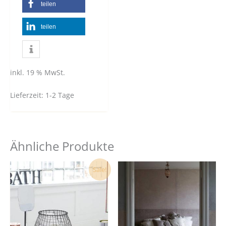
teilen
teilen
inkl. 19 % MwSt.
Lieferzeit:
1-2 Tage
Ähnliche Produkte
Ursprünglicher
Aktueller
Dies
Sale!
Preis
Preis
Prod
war:
ist:
39,90 €
29,50 €.
weist
mehr
Vari