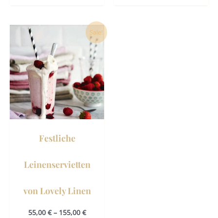
Dieses
Sale!
Produkt
weist
mehrere
Varianten
auf.
Die
Optionen
können
Festliche
auf
der
Leinenservietten
Produktseite
gewählt
von Lovely Linen
werden
55,00
€
–
155,00
€