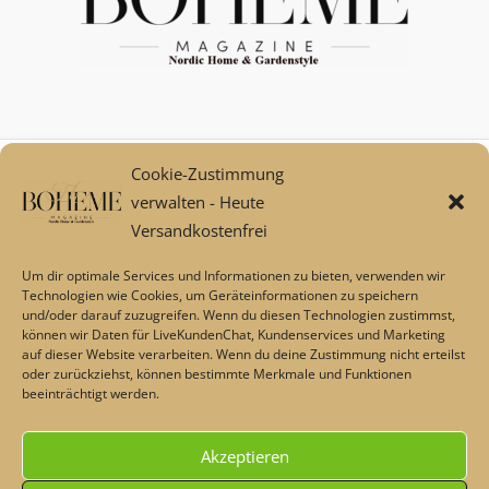
Cookie-Zustimmung
Mein Konto
verwalten - Heute
Zahlungsarten
Versandkostenfrei
Versand und Retoure****
Widerrufsbelehrung/Widerrufsrecht
Um dir optimale Services und Informationen zu bieten, verwenden wir
AGB
Technologien wie Cookies, um Geräteinformationen zu speichern
und/oder darauf zuzugreifen. Wenn du diesen Technologien zustimmst,
Impressum
können wir Daten für LiveKundenChat, Kundenservices und Marketing
Datenschutz
auf dieser Website verarbeiten. Wenn du deine Zustimmung nicht erteilst
Über uns
oder zurückziehst, können bestimmte Merkmale und Funktionen
beeinträchtigt werden.
Echtheit von Bewertungen
Barrierefreiheit
Akzeptieren