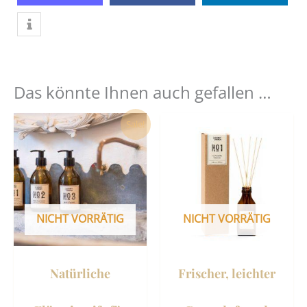
Das könnte Ihnen auch gefallen …
Dieses
Dies
Sale!
Produkt
Prod
weist
weist
mehrere
mehr
Varianten
Vari
auf.
auf.
NICHT VORRÄTIG
NICHT VORRÄTIG
Die
Die
Optionen
Opti
können
könn
Natürliche
Frischer, leichter
auf
auf
der
der