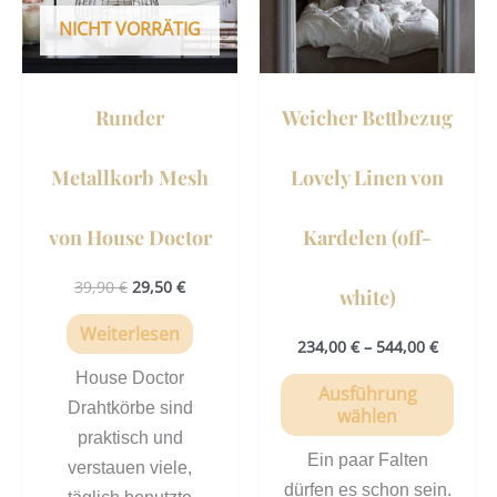
auf.
NICHT VORRÄTIG
Die
Opti
könn
Runder
Weicher Bettbezug
auf
der
Metallkorb Mesh
Lovely Linen von
Prod
gewä
von House Doctor
Kardelen (off-
werd
39,90
€
29,50
€
white)
Weiterlesen
234,00
€
–
544,00
€
House Doctor
Ausführung
Drahtkörbe sind
wählen
praktisch und
Ein paar Falten
verstauen viele,
dürfen es schon sein.