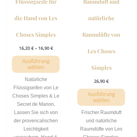
Flüsssigseife für
Raumduft und
Produktseite
Prod
gewählt
gewä
die Hand von Les
natürliche
werden
werd
Choses Simples
Raumdüfte von
16,20
€
–
16,90
€
Les Choses
Ausführung
Simples
wählen
Natürliche
26,90
€
Flüssigseifen von Le
Ausführung
Choses Simples & Le
wählen
Secret de Manon.
Lassen Sie sich von
Frischer Raumduft
der provencalischen
und natürliche
Leichtigkeit
Raumdüfte von Les