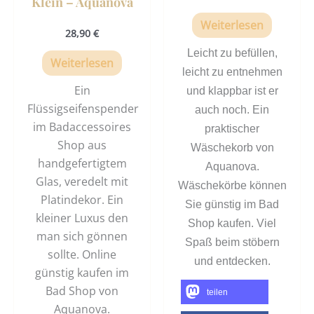
Klein – Aquanova
Weiterlesen
28,90
€
Leicht zu befüllen,
Weiterlesen
leicht zu entnehmen
Ein
und klappbar ist er
Flüssigseifenspender
auch noch. Ein
im Badaccessoires
praktischer
Shop aus
Wäschekorb von
handgefertigtem
Aquanova.
Glas, veredelt mit
Wäschekörbe können
Platindekor. Ein
Sie günstig im Bad
kleiner Luxus den
Shop kaufen. Viel
man sich gönnen
Spaß beim stöbern
sollte. Online
und entdecken.
günstig kaufen im
Bad Shop von
teilen
Aquanova.