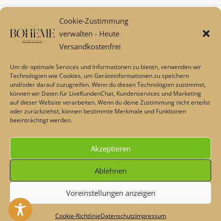
Cookie-Zustimmung
Mein Konto
verwalten - Heute
Zahlungsarten
Versandkostenfrei
Versand und Retoure****
Widerrufsbelehrung/Widerrufsrecht
Um dir optimale Services und Informationen zu bieten, verwenden wir
AGB
Technologien wie Cookies, um Geräteinformationen zu speichern
und/oder darauf zuzugreifen. Wenn du diesen Technologien zustimmst,
Impressum
können wir Daten für LiveKundenChat, Kundenservices und Marketing
Datenschutz
auf dieser Website verarbeiten. Wenn du deine Zustimmung nicht erteilst
Über uns
oder zurückziehst, können bestimmte Merkmale und Funktionen
beeinträchtigt werden.
Echtheit von Bewertungen
Barrierefreiheit
Akzeptieren
Alle Preise inkl. der gesetzlichen MwSt.
Ablehnen
Voreinstellungen anzeigen
Die durchgestrichenen Preise entsprechen dem bisherigen Preis
Heute - Dekoschnäppchen & Rabatte im Sommer💖 Code:
in diesem Online-Shop.
#maisonplus
Verwerfen
Cookie-Richtlinie
Datenschutz
Impressum