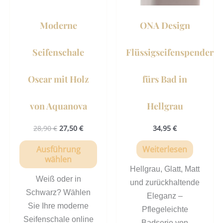
Optionen
können
Moderne
ONA Design
auf
der
Seifenschale
Flüssigseifenspender
Produktseite
gewählt
Oscar mit Holz
fürs Bad in
werden
von Aquanova
Hellgrau
28,90
€
27,50
€
34,95
€
Ausführung
Weiterlesen
wählen
Hellgrau, Glatt, Matt
Weiß oder in
und zurückhaltende
Schwarz? Wählen
Eleganz –
Sie Ihre moderne
Pflegeleichte
Seifenschale online
Badserie von