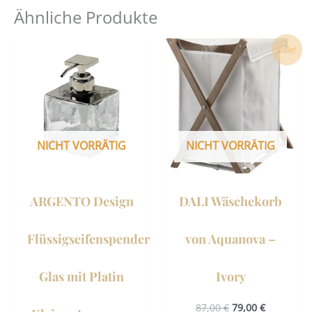
Ähnliche Produkte
Ursprünglicher
Aktueller
Sale!
Preis
Preis
war:
ist:
87,00 €
79,00 €.
NICHT VORRÄTIG
NICHT VORRÄTIG
ARGENTO Design
DALI Wäschekorb
Flüssigseifenspender
von Aquanova –
Glas mit Platin
Ivory
87,00
€
79,00
€