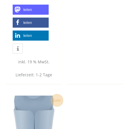
teilen
teilen
teilen
inkl. 19 % MwSt.
Lieferzeit:
1-2 Tage
Dieses
Sale!
Produkt
weist
mehrere