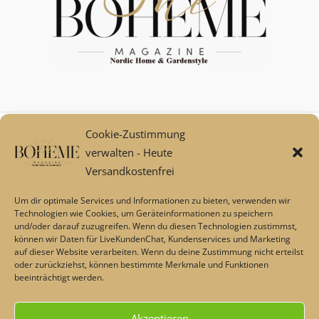
Cookie-Zustimmung
Mein Konto
verwalten - Heute
Zahlungsarten
Versandkostenfrei
Versand und Retoure****
Widerrufsbelehrung/Widerrufsrecht
Um dir optimale Services und Informationen zu bieten, verwenden wir
AGB
Technologien wie Cookies, um Geräteinformationen zu speichern
und/oder darauf zuzugreifen. Wenn du diesen Technologien zustimmst,
Impressum
können wir Daten für LiveKundenChat, Kundenservices und Marketing
Datenschutz
auf dieser Website verarbeiten. Wenn du deine Zustimmung nicht erteilst
Über uns
oder zurückziehst, können bestimmte Merkmale und Funktionen
beeinträchtigt werden.
Echtheit von Bewertungen
Barrierefreiheit
Akzeptieren