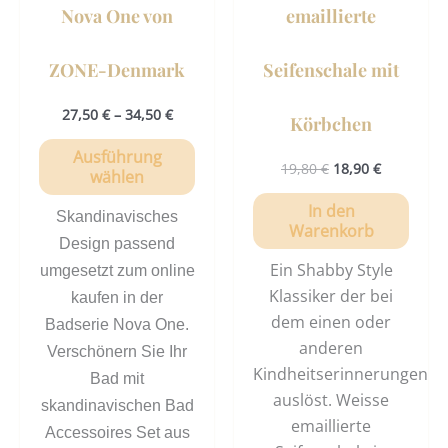
Nova One von
emaillierte
Produktseite
gewählt
ZONE-Denmark
Seifenschale mit
werden
27,50
€
–
34,50
€
Körbchen
Ausführung
19,80
€
18,90
€
wählen
In den
Skandinavisches
Warenkorb
Design passend
Ein Shabby Style
umgesetzt zum online
Klassiker der bei
kaufen in der
dem einen oder
Badserie Nova One.
anderen
Verschönern Sie Ihr
Kindheitserinnerungen
Bad mit
auslöst. Weisse
skandinavischen Bad
emaillierte
Accessoires Set aus