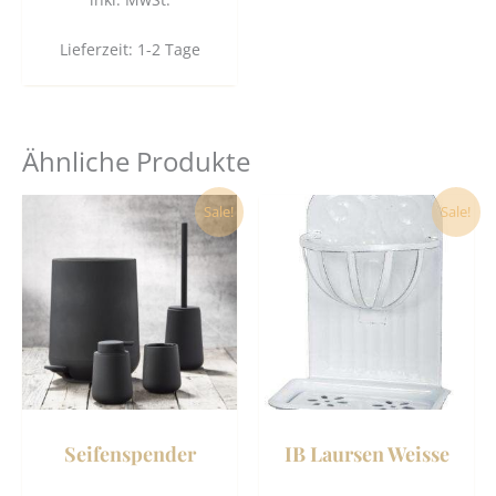
Lieferzeit:
1-2 Tage
Ähnliche Produkte
Ursprünglicher
Aktueller
Dieses
Sale!
Sale!
Preis
Preis
Produkt
war:
ist:
19,80 €
18,90 €.
weist
mehrere
Varianten
auf.
Die
Optionen
können
Seifenspender
IB Laursen Weisse
auf
der