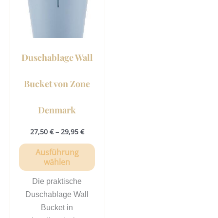
Varianten
auf.
Die
Optionen
können
Duschablage Wall
auf
der
Bucket von Zone
Produktseite
gewählt
Denmark
werden
27,50
€
–
29,95
€
Ausführung
wählen
Die praktische
Duschablage Wall
Bucket in