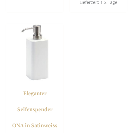
Lieferzeit:
1-2 Tage
Dieses
Produkt
weist
mehrere
Varianten
auf.
Die
Optionen
können
Eleganter
auf
der
Seifenspender
Produktseite
gewählt
ONA in Satinweiss
werden