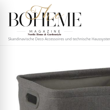
Zum
Inhalt
springen
Skandinavische Deco Accessoires und technische Haussyst