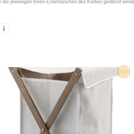
n die jeweiligen Innen-Eckenlaschen des Korbes gesteckt werden.
Ursprünglicher
Aktueller
Sale!
Preis
Preis
war:
ist:
87,00 €
79,00 €.