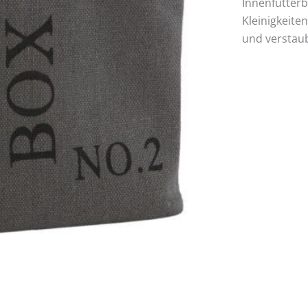
Innenfutterb
Kleinigkeite
und verstau