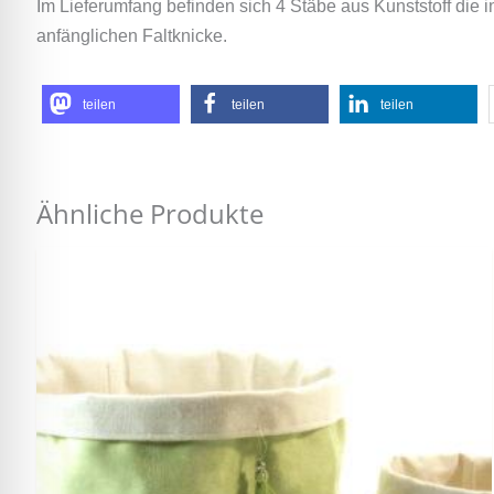
Im Lieferumfang befinden sich 4 Stäbe aus Kunststoff die i
anfänglichen Faltknicke.
teilen
teilen
teilen
Ähnliche Produkte
Dieses
Produkt
weist
mehrere
Varianten
auf.
Die
Optionen
können