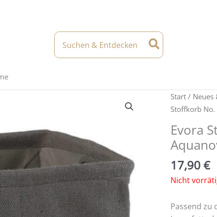
Search
for:
eme
Start
/
Neues 
Stoffkorb No.
Evora S
Aquano
17,90
€
Nicht vorrät
Passend zu 