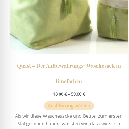
auf
der
Produktseite
gewählt
werden
Quast – Der Aufbewahrungs/ Wäschesack in
limefarben
18,00
€
–
59,00
€
Ausführung wählen
Als wir diese Wäschesäcke und Beutel zum ersten
Mal gesehen haben, wussten wir, dass wir sie in