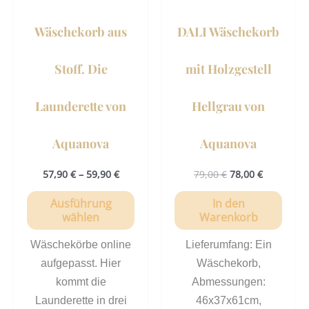
Optionen
können
Wäschekorb aus
DALI Wäschekorb
auf
der
Stoff. Die
mit Holzgestell
Produktseite
gewählt
Launderette von
Hellgrau von
werden
Aquanova
Aquanova
57,90
€
–
59,90
€
79,00
€
78,00
€
Ausführung
In den
wählen
Warenkorb
Wäschekörbe online
Lieferumfang: Ein
aufgepasst. Hier
Wäschekorb,
kommt die
Abmessungen:
Launderette in drei
46x37x61cm,