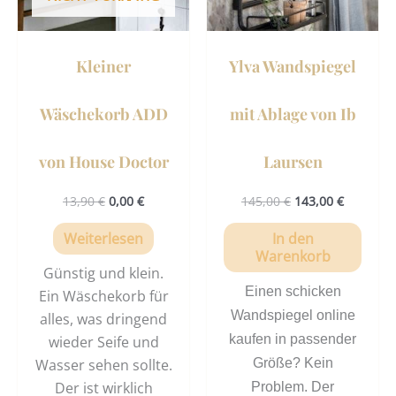
Kleiner
Ylva Wandspiegel
Wäschekorb ADD
mit Ablage von Ib
von House Doctor
Laursen
13,90
€
0,00
€
145,00
€
143,00
€
Weiterlesen
In den
Warenkorb
Günstig und klein.
Einen schicken
Ein Wäschekorb für
Wandspiegel online
alles, was dringend
kaufen in passender
wieder Seife und
Wasser sehen sollte.
Größe? Kein
Der ist wirklich
Problem. Der