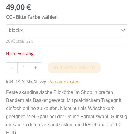
49,00
€
CC - Bitte Farbe wählen
ZURÜCKSETZEN
Nicht vorrätig
Wäschekörbe
-
+
In den Warenkorb
aus
Filz
inkl. 19 % MwSt.
zzgl.
Versandkosten
von
Feste skandinavische Filzkörbe im Shop in breiten
Zone-
Bändern als Basket gewebt. Mit praktischem Tragegriff
Denmark
einfach online zu kaufen. Nicht nur als Wäschekorb
Menge
geeignet. Viel Spaß bei der Online Farbauswahl. Günstig
einkaufen durch versandkostenfreie Bestellung ab 100
EUR