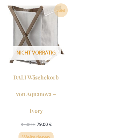
Ursprünglicher
Aktueller
Sale!
Preis
Preis
war:
ist:
87,00 €
79,00 €.
NICHT VORRÄTIG
DALI Wäschekorb
von Aquanova –
Ivory
87,00
€
79,00
€
Weiterlesen