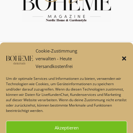
Cookie-Zustimmung
Mein Konto
verwalten - Heute
Zahlungsarten
Versandkostenfrei
Versand und Retoure****
Widerrufsbelehrung/Widerrufsrecht
Um dir optimale Services und Informationen zu bieten, verwenden wir
AGB
Technologien wie Cookies, um Geräteinformationen zu speichern
und/oder darauf zuzugreifen. Wenn du diesen Technologien zustimmst,
Impressum
können wir Daten für LiveKundenChat, Kundenservices und Marketing
Datenschutz
auf dieser Website verarbeiten. Wenn du deine Zustimmung nicht erteilst
Über uns
oder zurückziehst, können bestimmte Merkmale und Funktionen
beeinträchtigt werden.
Echtheit von Bewertungen
Barrierefreiheit
Akzeptieren