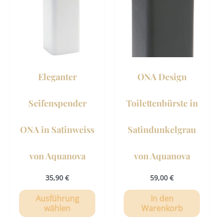
mehrere
Varianten
auf.
Die
Optionen
können
Eleganter
ONA Design
auf
der
Seifenspender
Toilettenbürste in
Produktseite
gewählt
ONA in Satinweiss
Satindunkelgrau
werden
von Aquanova
von Aquanova
35,90
€
59,00
€
Ausführung
In den
wählen
Warenkorb