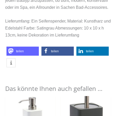
jeden Badtyp anzupassen, ob bunt, modern, konservativ
oder im Spa, ein Allrounder in Sachen Bad-Accessoires.
Lieferumfang: Ein Seifenspender, Material: Kunstharz und
Edelstahl Farbe: Satingrau Abmessungen: 10 x 10 x h
13cm, keine Dekoration im Lieferumfang
teilen
teilen
teilen
Das könnte Ihnen auch gefallen …
Dieses
Produkt
weist