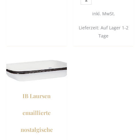
inkl. MwSt.
Lieferzeit:
Auf Lager 1-2
Tage
Dieses
Produkt
weist
mehrere
Varianten
IB Laursen
auf.
Die
emaillierte
Optionen
können
nostalgische
auf