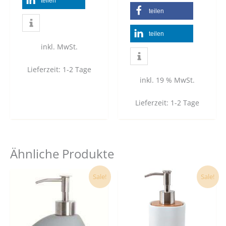
teilen
teilen
teilen
inkl. MwSt.
Lieferzeit:
1-2 Tage
inkl. 19 % MwSt.
Lieferzeit:
1-2 Tage
Ähnliche Produkte
Ursprünglicher
Aktueller
Dies
Sale!
Sale!
Preis
Preis
Prod
war:
ist:
19,90 €
14,90 €.
weist
mehr