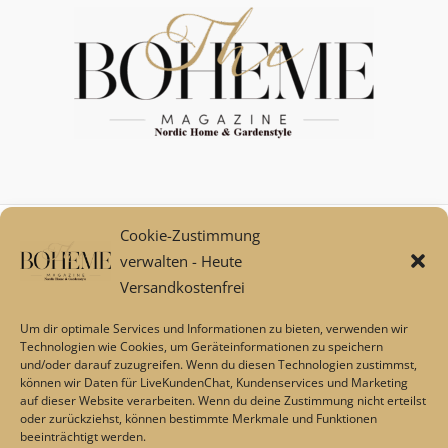
Cookie-Zustimmung
Mein Konto
verwalten - Heute
Zahlungsarten
Versandkostenfrei
Versand und Retoure****
Widerrufsbelehrung/Widerrufsrecht
Um dir optimale Services und Informationen zu bieten, verwenden wir
AGB
Technologien wie Cookies, um Geräteinformationen zu speichern
und/oder darauf zuzugreifen. Wenn du diesen Technologien zustimmst,
Impressum
können wir Daten für LiveKundenChat, Kundenservices und Marketing
Datenschutz
auf dieser Website verarbeiten. Wenn du deine Zustimmung nicht erteilst
Über uns
oder zurückziehst, können bestimmte Merkmale und Funktionen
beeinträchtigt werden.
Echtheit von Bewertungen