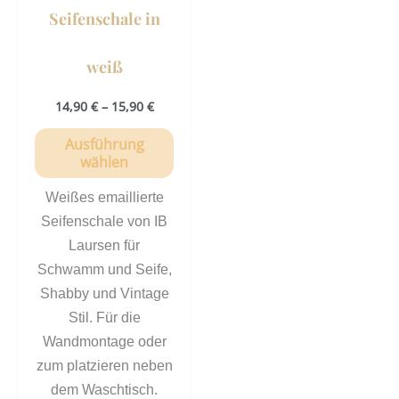
der
Seifenschale in
Produktseite
gewählt
weiß
werden
14,90
€
–
15,90
€
Ausführung
wählen
Weißes emaillierte
Seifenschale von IB
Laursen für
Schwamm und Seife,
Shabby und Vintage
Stil. Für die
Wandmontage oder
zum platzieren neben
dem Waschtisch.