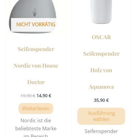
Vari
auf.
Die
NICHT VORRÄTIG
Opti
könn
OSCAR
auf
der
Seifenspender
Seifenspender
Prod
gewä
Nordic von House
Holz von
werd
Doctor
Aquanova
19,90
€
14,90
€
35,90
€
Weiterlesen
Ausführung
wählen
Nordic ist die
beliebteste Marke
Seifenspender
im Bereich