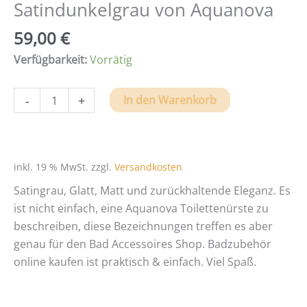
Satindunkelgrau von Aquanova
59,00
€
Verfügbarkeit:
Vorrätig
ONA
-
+
In den Warenkorb
Design
Toilettenbürste
in
Satindunkelgrau
inkl. 19 % MwSt.
zzgl.
Versandkosten
von
Satingrau, Glatt, Matt und zurückhaltende Eleganz. Es
Aquanova
ist nicht einfach, eine Aquanova Toilettenürste zu
Menge
beschreiben, diese Bezeichnungen treffen es aber
genau für den Bad Accessoires Shop. Badzubehör
online kaufen ist praktisch & einfach. Viel Spaß.