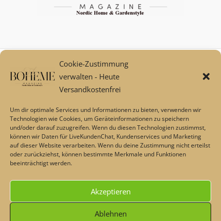
Cookie-Zustimmung
Mein Konto
verwalten - Heute
Zahlungsarten
Versandkostenfrei
Versand und Retoure****
Widerrufsbelehrung/Widerrufsrecht
Um dir optimale Services und Informationen zu bieten, verwenden wir
AGB
Technologien wie Cookies, um Geräteinformationen zu speichern
und/oder darauf zuzugreifen. Wenn du diesen Technologien zustimmst,
Impressum
können wir Daten für LiveKundenChat, Kundenservices und Marketing
Datenschutz
auf dieser Website verarbeiten. Wenn du deine Zustimmung nicht erteilst
Über uns
oder zurückziehst, können bestimmte Merkmale und Funktionen
beeinträchtigt werden.
Echtheit von Bewertungen
Barrierefreiheit
Akzeptieren
Alle Preise inkl. der gesetzlichen MwSt.
Ablehnen