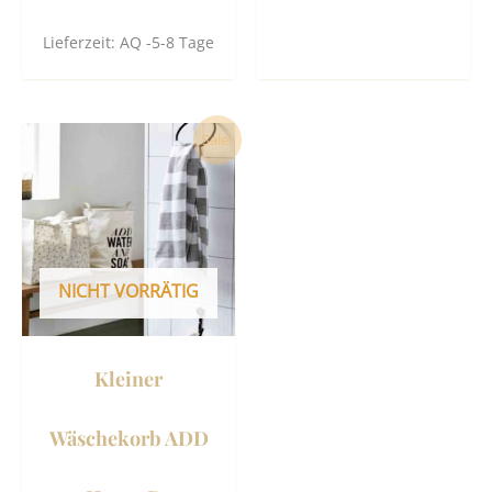
Lieferzeit:
AQ -5-8 Tage
Ursprünglicher
Aktueller
Sale!
Preis
Preis
war:
ist:
13,90 €
0,00 €.
NICHT VORRÄTIG
Kleiner
Wäschekorb ADD