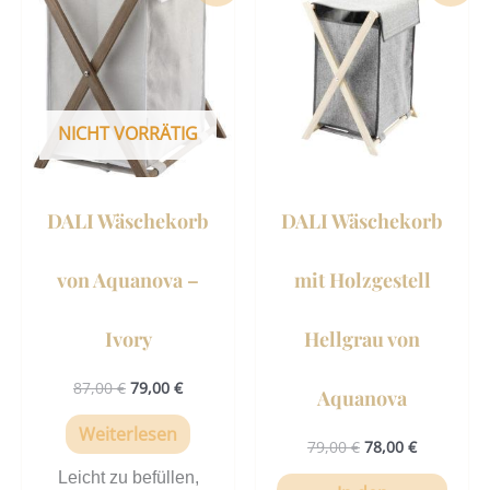
war:
ist:
war:
ist:
87,00 €
79,00 €.
79,00 €
78,00 €.
NICHT VORRÄTIG
DALI Wäschekorb
DALI Wäschekorb
von Aquanova –
mit Holzgestell
Ivory
Hellgrau von
87,00
€
79,00
€
Aquanova
Weiterlesen
79,00
€
78,00
€
Leicht zu befüllen,