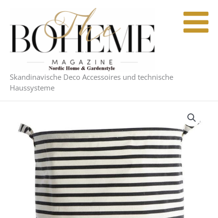
Zum
Inhalt
springen
Skandinavische Deco Accessoires und technische
Haussysteme