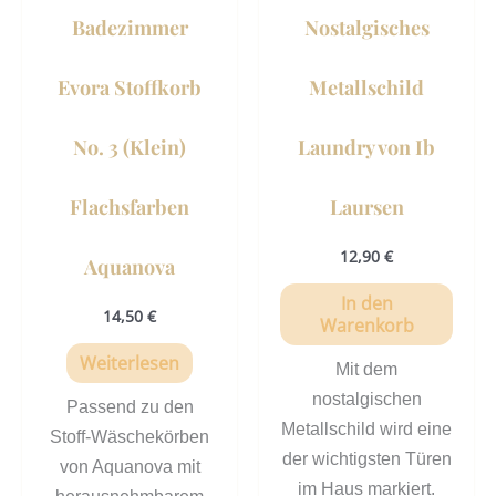
Badezimmer
Nostalgisches
Evora Stoffkorb
Metallschild
No. 3 (Klein)
Laundry von Ib
Flachsfarben
Laursen
12,90
€
Aquanova
In den
14,50
€
Warenkorb
Weiterlesen
Mit dem
nostalgischen
Passend zu den
Metallschild wird eine
Stoff-Wäschekörben
der wichtigsten Türen
von Aquanova mit
im Haus markiert.