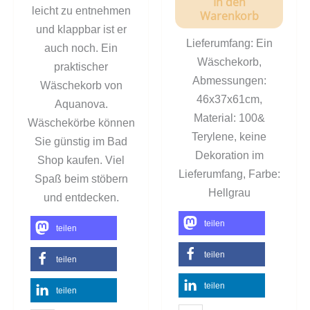
In den
leicht zu entnehmen
Warenkorb
und klappbar ist er
Lieferumfang: Ein
auch noch. Ein
Wäschekorb,
praktischer
Abmessungen:
Wäschekorb von
46x37x61cm,
Aquanova.
Material: 100&
Wäschekörbe können
Terylene, keine
Sie günstig im Bad
Dekoration im
Shop kaufen. Viel
Lieferumfang, Farbe:
Spaß beim stöbern
Hellgrau
und entdecken.
teilen
teilen
teilen
teilen
teilen
teilen