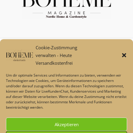
Cookie-Zustimmung
Mein Konto
verwalten - Heute
Zahlungsarten
Versandkostenfrei
Versand und Retoure****
Widerrufsbelehrung/Widerrufsrecht
Um dir optimale Services und Informationen zu bieten, verwenden wir
AGB
Technologien wie Cookies, um Geräteinformationen zu speichern
und/oder darauf zuzugreifen. Wenn du diesen Technologien zustimmst,
Impressum
können wir Daten für LiveKundenChat, Kundenservices und Marketing
Datenschutz
auf dieser Website verarbeiten. Wenn du deine Zustimmung nicht erteilst
Über uns
oder zurückziehst, können bestimmte Merkmale und Funktionen
beeinträchtigt werden.
Echtheit von Bewertungen
Barrierefreiheit
Akzeptieren