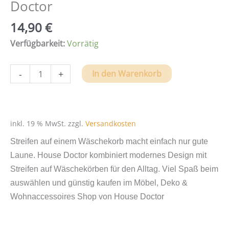
Doctor
14,90
€
Verfügbarkeit:
Vorrätig
Wäschekorb
-
+
In den Warenkorb
Stripes
von
House
Doctor
inkl. 19 % MwSt.
zzgl.
Versandkosten
Menge
Streifen auf einem Wäschekorb macht einfach nur gute
Laune. House Doctor kombiniert modernes Design mit
Streifen auf Wäschekörben für den Alltag. Viel Spaß beim
auswählen und günstig kaufen im Möbel, Deko &
Wohnaccessoires Shop von House Doctor