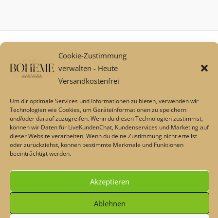
Mein Konto
Cookie-Zustimmung
Zahlungsarten
verwalten - Heute
Versand und Retoure****
Versandkostenfrei
Widerrufsbelehrung/Widerrufsrecht
AGB
Um dir optimale Services und Informationen zu bieten, verwenden wir
Impressum
Technologien wie Cookies, um Geräteinformationen zu speichern
und/oder darauf zuzugreifen. Wenn du diesen Technologien zustimmst,
Datenschutz
können wir Daten für LiveKundenChat, Kundenservices und Marketing auf
Über uns
dieser Website verarbeiten. Wenn du deine Zustimmung nicht erteilst
oder zurückziehst, können bestimmte Merkmale und Funktionen
Echtheit von Bewertungen
beeinträchtigt werden.
Barrierefreiheit
Akzeptieren
Alle Preise inkl. der gesetzlichen MwSt.
Ablehnen
Die durchgestrichenen Preise entsprechen dem bisherigen Preis