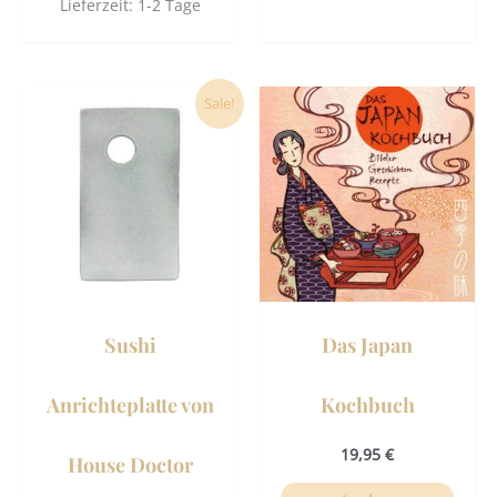
Lieferzeit:
1-2 Tage
Ursprünglicher
Aktueller
Sale!
Preis
Preis
war:
ist:
58,50 €
56,90 €.
Sushi
Das Japan
Anrichteplatte von
Kochbuch
19,95
€
House Doctor