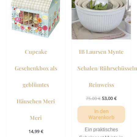
Cupcake
IB Laursen Mynte
Geschenkbox als
Schalen/Rührschüssel
geblümtes
Reinweiss
75,00
€
53,00
€
Häuschen Meri
In den
Meri
Warenkorb
Ein praktisches
14,99
€