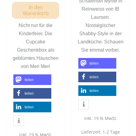
Schalenset Mynte in
In den
Reinweiss von IB
Warenkorb
Laursen.
Nicht nur für die
Nostalgischer
Kinderfeier. Die
Shabby-Style in der
Cupcake
Landküche. Schauen
Geschenkbox als
Sie einmal vorbei.
geblümtes Häuschen
teilen
von Meri Meri
teilen
teilen
teilen
teilen
teilen
inkl. 19 % MwSt.
Lieferzeit:
1-2 Tage
inkl. 19 % MwSt.