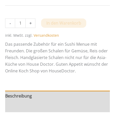
Sushi
-
+
In den Warenkorb
Schale
von
inkl. MwSt.
zzgl.
Versandkosten
House
Das passende Zubehör für ein Sushi Menue mit
Doctor
Freunden. Die großen Schalen für Gemüse, Reis oder
Menge
Fleisch. Handglasierte Schalen nicht nur für die Asia-
Küche von House Doctor. Guten Appetit wünscht der
Online Koch Shop von HouseDoctor.
Beschreibung
Zusätzliche Information