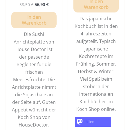
In den
58,50
€
56,90
€
Warenkorb
In den
Das japanische
Warenkorb
Kochbuch ist in den
4 Jahreszeiten
Die Sushi
aufgeteilt. Typisch
Anrichteplatte von
japanische
House Doctor ist
Kochrezepte im
der passende
Frühling, Sommer,
Begleiter für die
Herbst & Winter.
frischen
Viel Spaß beim
Meeresfrüchte. Die
stöbern der
Anrichtplatte nimmt
internationalen
die Sojaschale an
Kochbücher im
der Seite auf. Guten
Koch Shop online.
Appetit wünscht der
Koch Shop von
teilen
HouseDoctor.