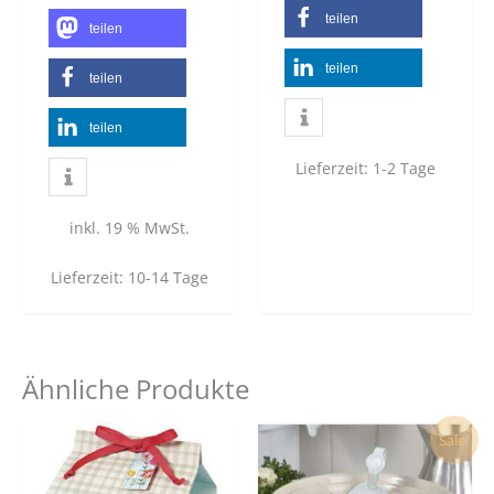
teilen
teilen
teilen
teilen
teilen
Lieferzeit:
1-2 Tage
inkl. 19 % MwSt.
Lieferzeit:
10-14 Tage
Ähnliche Produkte
Ursprünglicher
Aktueller
Sale!
Preis
Preis
war:
ist:
75,00 €
53,00 €.