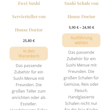
Zwei Sushi
Sushi Schale von
auf
der
Servierteller von
House Doctor
Prod
gewä
5,90
€
–
24,90
€
House Doctor
werd
Ausführung
25,80
€
wählen
In den
Das passende
Warenkorb
Zubehör für ein
Sushi Menue mit
Das passende
Freunden. Die
Zubehör für ein
großen Schalen für
Sushi Menue mit
Gemüse, Reis oder
Freunden. Die
Fleisch.
großen Teller zum
Handglasierte
anrichten oder als
Schalen nicht nur
Essteller.
für die Asia-Küche