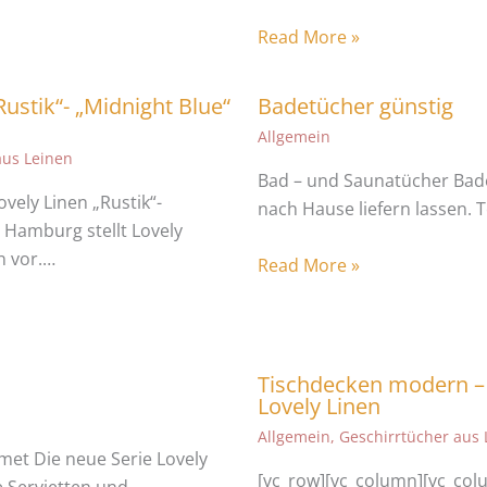
Read More »
Rustik“- „Midnight Blue“
Badetücher günstig
Allgemein
aus Leinen
Bad – und Saunatücher Bad
ely Linen „Rustik“-
nach Hause liefern lassen.
 Hamburg stellt Lovely
n vor.…
Read More »
Tischdecken modern – 
Lovely Linen
Allgemein
,
Geschirrtücher aus 
met Die neue Serie Lovely
[vc_row][vc_column][vc_col
e Servietten und