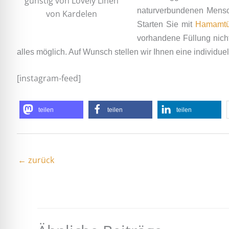
günstig von Lovely Linen
naturverbundenen Mensch
von Kardelen
Starten Sie mit
Hamamtü
vorhandene Füllung nich
alles möglich. Auf Wunsch stellen wir Ihnen eine individue
[instagram-feed]
teilen
teilen
teilen
←
zurück