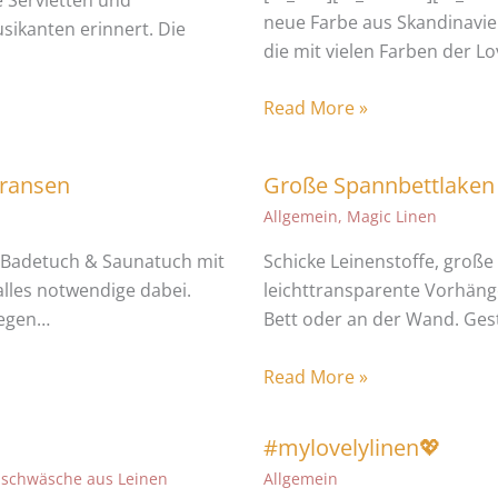
neue Farbe aus Skandinavien
sikanten erinnert. Die
die mit vielen Farben der L
Read More »
Fransen
Große Spannbettlaken 
Allgemein
,
Magic Linen
, Badetuch & Saunatuch mit
Schicke Leinenstoffe, groß
alles notwendige dabei.
leichttransparente Vorhänge
gegen…
Bett oder an der Wand. Gest
Read More »
#mylovelylinen💖
ischwäsche aus Leinen
Allgemein