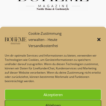
Cookie-Zustimmung
Mein Konto
verwalten - Heute
Zahlungsarten
Versandkostenfrei
Versand und Retoure****
Widerrufsbelehrung/Widerrufsrecht
Um dir optimale Services und Informationen zu bieten, verwenden wir
AGB
Technologien wie Cookies, um Geräteinformationen zu speichern
und/oder darauf zuzugreifen. Wenn du diesen Technologien zustimmst,
Impressum
können wir Daten für LiveKundenChat, Kundenservices und Marketing
Datenschutz
auf dieser Website verarbeiten. Wenn du deine Zustimmung nicht erteilst
Über uns
oder zurückziehst, können bestimmte Merkmale und Funktionen
beeinträchtigt werden.
Echtheit von Bewertungen
Barrierefreiheit
Akzeptieren
Alle Preise inkl. der gesetzlichen MwSt.
Ablehnen