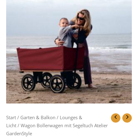
Start
/
Garten & Balkon
/
Lounges &
Licht
/ Wagon Bollerwagen mit Segeltuch Atelier
GardenStyle