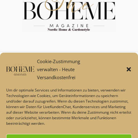
Cookie-Zustimmung
Mein Konto
verwalten - Heute
Zahlungsarten
Versandkostenfrei
Versand und Retoure****
Widerrufsbelehrung/Widerrufsrecht
Um dir optimale Services und Informationen zu bieten, verwenden wir
AGB
Technologien wie Cookies, um Geräteinformationen zu speichern
und/oder darauf zuzugreifen. Wenn du diesen Technologien zustimmst,
Impressum
können wir Daten für LiveKundenChat, Kundenservices und Marketing
Datenschutz
auf dieser Website verarbeiten. Wenn du deine Zustimmung nicht erteilst
Über uns
oder zurückziehst, können bestimmte Merkmale und Funktionen
beeinträchtigt werden.
Echtheit von Bewertungen
Barrierefreiheit