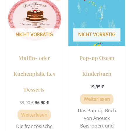
war:
ist:
39,90 €
36,90 €.
NICHT VORRÄTIG
NICHT VORRÄTIG
Muffin- oder
Pop-up Ozean
Kuchenplatte Les
Kinderbuch
19,95
€
Desserts
Weiterlesen
39,90
€
36,90
€
Das Pop-up-Buch
Weiterlesen
von Anouck
Boisrobert und
Die französische