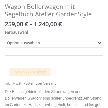
Wagon Bollerwagen mit
Segeltuch Atelier GardenStyle
259,00
€
–
1.240,00
€
Farbauswahl
Wagon
In den Warenkorb
Bollerwagen
mit
inkl. MwSt.
Kostenloser Versand
Segeltuch
Die Einsatzgebiete für den Strandwagen und
Atelier
Bollerwagen „Wagon“ sind schier unbegrenzt. Am Strand,
GardenStyle
im Garten, zu Hause…herbeigeholt, bepackt und los geht