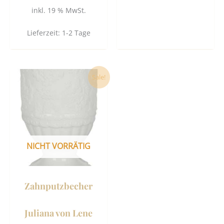
inkl. 19 % MwSt.
Lieferzeit:
1-2 Tage
Ursprünglicher
Aktueller
Sale!
Preis
Preis
war:
ist:
26,80 €
24,90 €.
NICHT VORRÄTIG
Zahnputzbecher
Juliana von Lene