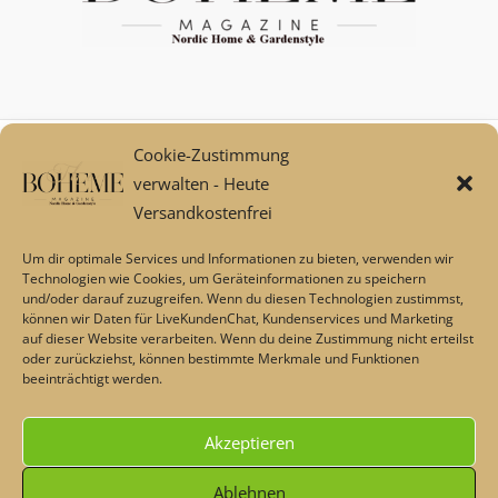
Cookie-Zustimmung
Mein Konto
verwalten - Heute
Zahlungsarten
Versandkostenfrei
Versand und Retoure****
Widerrufsbelehrung/Widerrufsrecht
Um dir optimale Services und Informationen zu bieten, verwenden wir
AGB
Technologien wie Cookies, um Geräteinformationen zu speichern
und/oder darauf zuzugreifen. Wenn du diesen Technologien zustimmst,
Impressum
können wir Daten für LiveKundenChat, Kundenservices und Marketing
Datenschutz
auf dieser Website verarbeiten. Wenn du deine Zustimmung nicht erteilst
Über uns
oder zurückziehst, können bestimmte Merkmale und Funktionen
beeinträchtigt werden.
Echtheit von Bewertungen
Barrierefreiheit
Akzeptieren
Alle Preise inkl. der gesetzlichen MwSt.
Ablehnen