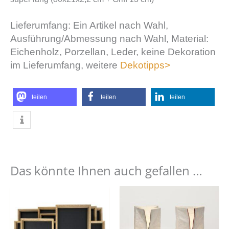
Lieferumfang: Ein Artikel nach Wahl,
Ausführung/Abmessung nach Wahl, Material:
Eichenholz, Porzellan, Leder, keine Dekoration
im Lieferumfang, weitere
Dekotipps>
teilen
teilen
teilen
Das könnte Ihnen auch gefallen …
Dieses
Dies
Produkt
Prod
weist
weist