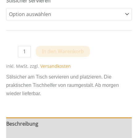
Stilsicher servieren
Der
In den Warenkorb
aufgeräumte
Tisch
inkl. MwSt.
zzgl.
Versandkosten
-
Stilsicher am Tisch servieren und platzieren. Die
Stilsicher
praktischen Tischhelfer von raumgestalt. Ab morgen
servieren
wieder lieferbar.
mit
raumgestalt
Menge
Beschreibung
Zusätzliche Information