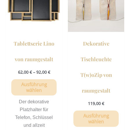
mehrere
mehr
Varianten
Vari
auf.
auf.
Die
Die
Optionen
Opti
können
könn
Tablettserie Lino
Dekorative
auf
auf
der
der
von raumgestalt
Tischleuchte
Produktseite
Prod
gewählt
gewä
62,00
€
–
92,00
€
T(w)oZip von
werden
werd
Ausführung
raumgestalt
wählen
Der dekorative
119,00
€
Platzhalter für
Ausführung
Telefon, Schlüssel
wählen
und allzeit