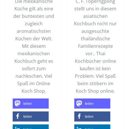
Die mexikanische
C. F. Toperngpong
Küche gilt als eine
stellt uns in diesem
der buntesten und
asiatischen
zugleich
Kochbuch nicht nur
aromatischsten
ausgesuchte
Küchen der Welt.
thailändische
Mit diesem
Familienrezepte
mexikanischen
vor.. Thai
Kochbuch geht es
Kochbücher online
sofort zum
kaufen ist kein
nachkochen. Viel
Problem. Viel Spaß
Spaß im Online
beim stöbern im
Koch Shop.
Koch Shop online.
teilen
teilen
teilen
teilen