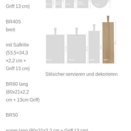
Griff 13 cm)
BR40S
breit
mit Saftrille
(53,5×34,3
×2,2 cm +
Griff 13 cm)
Stilsicher servieren und dekorieren
BR60 lang
(60x21x2,2
cm + 13cm Griff)
BR50
super lang (80x21x2,2 cm + Griff 13 cm)