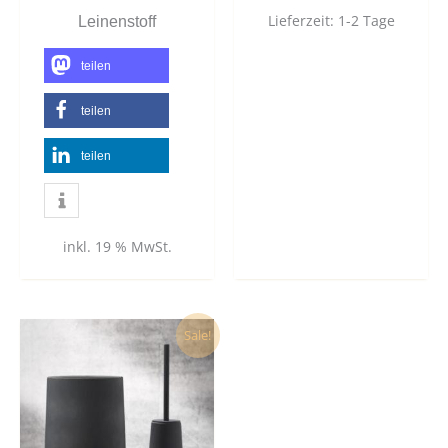
Lieferzeit:
1-2 Tage
Leinenstoff
teilen
teilen
teilen
inkl. 19 % MwSt.
Dieses
Sale!
Produkt
weist
mehrere
Varianten