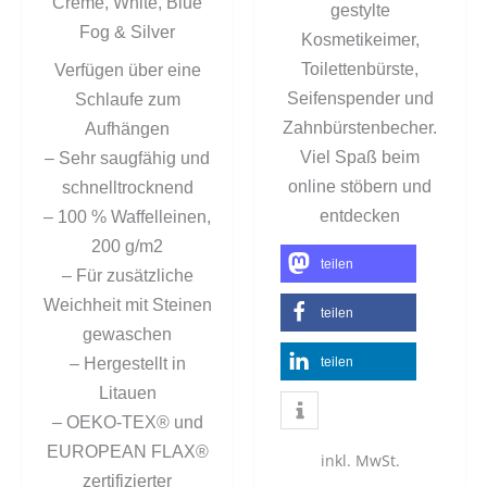
Creme, White, Blue
gestylte
Fog & Silver
Kosmetikeimer,
Toilettenbürste,
Verfügen über eine
Seifenspender und
Schlaufe zum
Zahnbürstenbecher.
Aufhängen
Viel Spaß beim
– Sehr saugfähig und
online stöbern und
schnelltrocknend
entdecken
– 100 % Waffelleinen,
200 g/m2
teilen
– Für zusätzliche
Weichheit mit Steinen
teilen
gewaschen
– Hergestellt in
teilen
Litauen
– OEKO-TEX® und
EUROPEAN FLAX®
inkl. MwSt.
zertifizierter