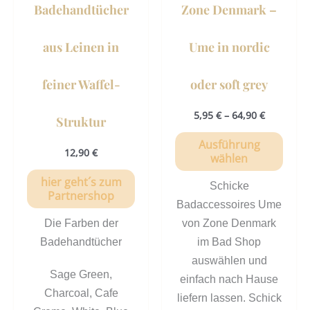
Badehandtücher
Zone Denmark –
Prod
gewä
aus Leinen in
Ume in nordic
werd
feiner Waffel-
oder soft grey
5,95
€
–
64,90
€
Struktur
Ausführung
12,90
€
wählen
hier geht´s zum
Schicke
Partnershop
Badaccessoires Ume
Die Farben der
von Zone Denmark
Badehandtücher
im Bad Shop
auswählen und
Sage Green,
einfach nach Hause
Charcoal, Cafe
liefern lassen. Schick