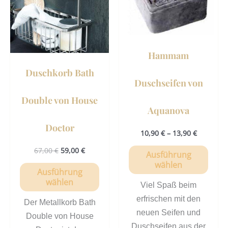
Varianten
Vari
auf.
auf.
Die
Die
Optionen
Opti
Hammam
können
könn
Duschkorb Bath
auf
auf
Duschseifen von
der
der
Double von House
Produktseite
Prod
Aquanova
gewählt
gewä
Doctor
werden
werd
10,90
€
–
13,90
€
67,00
€
59,00
€
Ausführung
wählen
Ausführung
wählen
Viel Spaß beim
erfrischen mit den
Der Metallkorb Bath
neuen Seifen und
Double von House
Duschseifen aus der