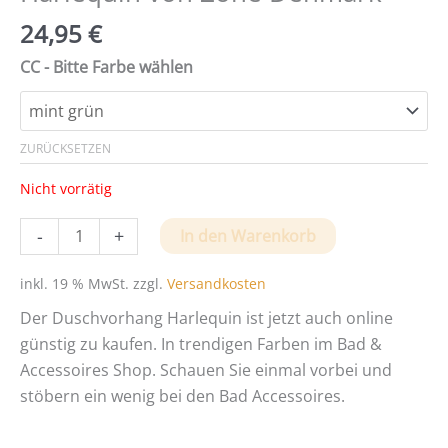
24,95
€
CC - Bitte Farbe wählen
ZURÜCKSETZEN
Nicht vorrätig
Günstiger
-
+
In den Warenkorb
Duschvorhang
Harlequin
inkl. 19 % MwSt.
zzgl.
Versandkosten
von
Der Duschvorhang Harlequin ist jetzt auch online
Zone
günstig zu kaufen. In trendigen Farben im Bad &
Denmark
Accessoires Shop. Schauen Sie einmal vorbei und
Menge
stöbern ein wenig bei den Bad Accessoires.