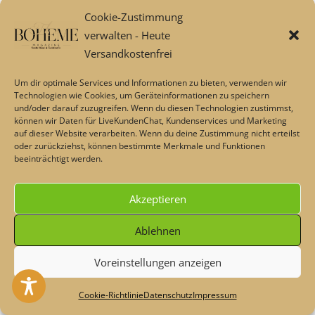
Cookie-Zustimmung
Mein Datenschutz
verwalten - Heute
Versandkostenfrei
Deaktivierung aller Service-,Tracking- und Werbefunktionen
Um dir optimale Services und Informationen zu bieten, verwenden wir
Technologien wie Cookies, um Geräteinformationen zu speichern
und/oder darauf zuzugreifen. Wenn du diesen Technologien zustimmst,
können wir Daten für LiveKundenChat, Kundenservices und Marketing
auf dieser Website verarbeiten. Wenn du deine Zustimmung nicht erteilst
oder zurückziehst, können bestimmte Merkmale und Funktionen
beeinträchtigt werden.
Akzeptieren
Ablehnen
Voreinstellungen anzeigen
Heute - Dekoschnäppchen & Rabatte im Sommer💖 Code:
#maisonplus
Verwerfen
Cookie-Richtlinie
Datenschutz
Impressum
Mein Konto