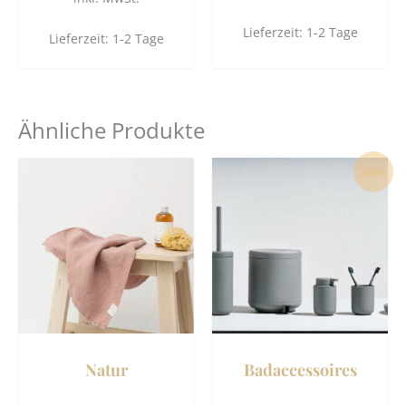
Lieferzeit:
1-2 Tage
Lieferzeit:
1-2 Tage
Ähnliche Produkte
Dies
Sale!
Prod
weist
mehr
Vari
auf.
Die
Opti
könn
Natur
Badaccessoires
auf
der