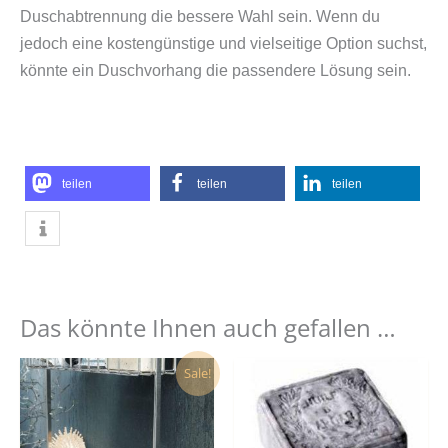
Duschabtrennung die bessere Wahl sein. Wenn du
jedoch eine kostengünstige und vielseitige Option suchst,
könnte ein Duschvorhang die passendere Lösung sein.
teilen
teilen
teilen
Das könnte Ihnen auch gefallen …
Ursprünglicher
Aktueller
Dieses
Dies
Sale!
Preis
Preis
Produkt
Prod
war:
ist:
67,00 €
59,00 €.
weist
weist
mehrere
mehr