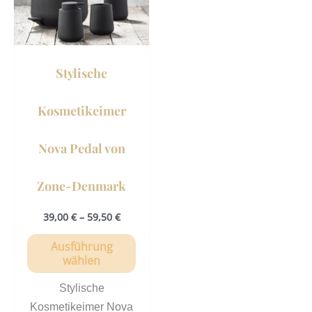
auf.
Die
Optionen
können
Stylische
auf
der
Kosmetikeimer
Produktseite
gewählt
Nova Pedal von
werden
Zone-Denmark
39,00
€
–
59,50
€
Ausführung
wählen
Stylische
Kosmetikeimer Nova