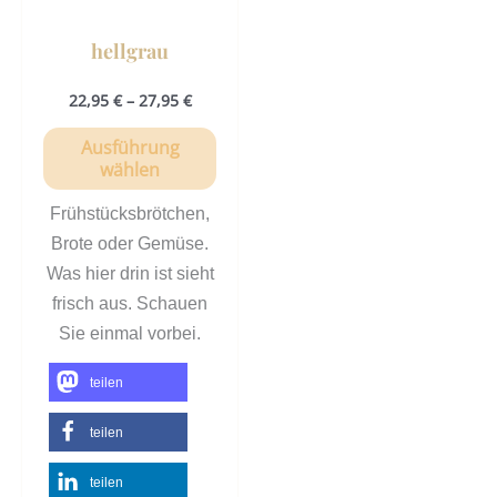
werden
hellgrau
22,95
€
–
27,95
€
Ausführung
wählen
Frühstücksbrötchen,
Brote oder Gemüse.
Was hier drin ist sieht
frisch aus. Schauen
Sie einmal vorbei.
teilen
teilen
teilen