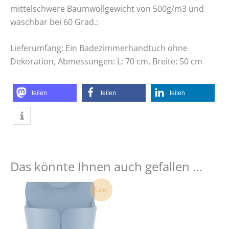
mittelschwere Baumwollgewicht von 500g/m3 und
waschbar bei 60 Grad.:
Lieferumfang: Ein Badezimmerhandtuch ohne
Dekoration, Abmessungen: L: 70 cm, Breite: 50 cm
teilen
teilen
teilen
Das könnte Ihnen auch gefallen …
Dieses
Sale!
Produkt
weist
mehrere