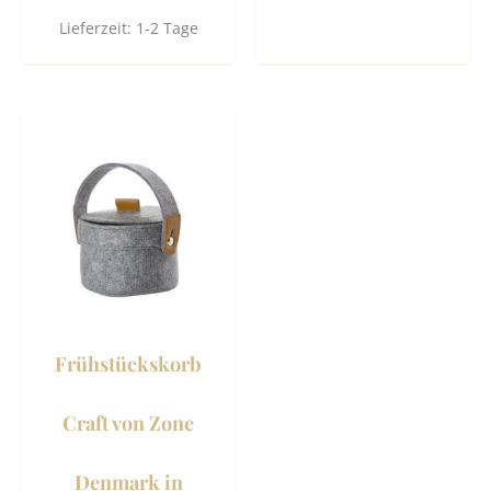
Lieferzeit:
1-2 Tage
Dieses
Produkt
weist
mehrere
Varianten
auf.
Die
Optionen
können
Frühstückskorb
auf
der
Craft von Zone
Produktseite
gewählt
Denmark in