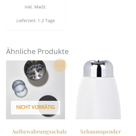
inkl. MwSt.
Lieferzeit:
1-2 Tage
Ähnliche Produkte
Ursprünglicher
Aktueller
Dies
Sale!
Preis
Preis
Prod
war:
ist:
37,95 €
35,90 €.
weist
mehr
Vari
auf.
NICHT VORRÄTIG
Die
Opti
könn
Aufbewahrungsschale
Schaumspender
auf