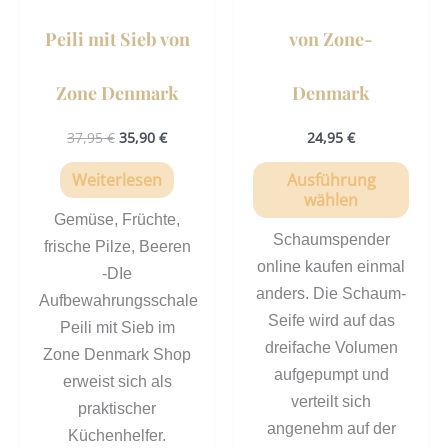
der
Peili mit Sieb von
von Zone-
Prod
gewä
Zone Denmark
Denmark
werd
37,95
€
35,90
€
24,95
€
Weiterlesen
Ausführung
wählen
Gemüse, Früchte,
Schaumspender
frische Pilze, Beeren
online kaufen einmal
-DIe
anders. Die Schaum-
Aufbewahrungsschale
Seife wird auf das
Peili mit Sieb im
dreifache Volumen
Zone Denmark Shop
aufgepumpt und
erweist sich als
verteilt sich
praktischer
angenehm auf der
Küchenhelfer.