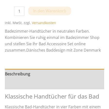
Klassisches
In den Warenkorb
Badezimmer-
Handtuch
inkl. MwSt.
zzgl.
Versandkosten
von
Badezimmer-Handtücher in neutralen Farben.
Zone-
Kombinieren Sie ruhig einmal im Badezimmer Shop
Denmark
und stellen Sie Ihr Bad Accessoire Set online
Menge
zusammen.Dänisches Baddesign mit Zone Denmark
Beschreibung
Zusätzliche Information
Klassische Handtücher für das Bad
Klassische Bad-Handtücher in vier Farben mit einem