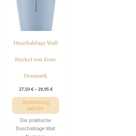
Varianten
auf.
Die
Optionen
können
Duschablage Wall
auf
der
Bucket von Zone
Produktseite
gewählt
Denmark
werden
27,50
€
–
29,95
€
Ausführung
wählen
Die praktische
Duschablage Wall