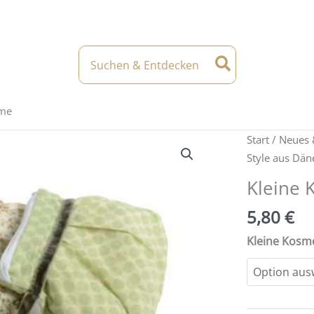
Search
for:
eme
Start
/
Neues 
Style aus Dä
Kleine 
5,80
€
Kleine Kosm