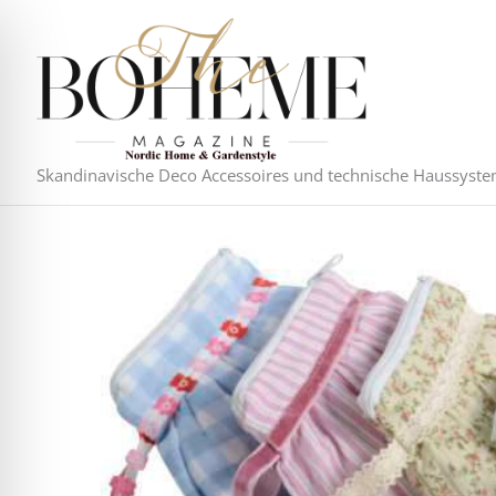
Zum
Inhalt
springen
Skandinavische Deco Accessoires und technische Haussyst