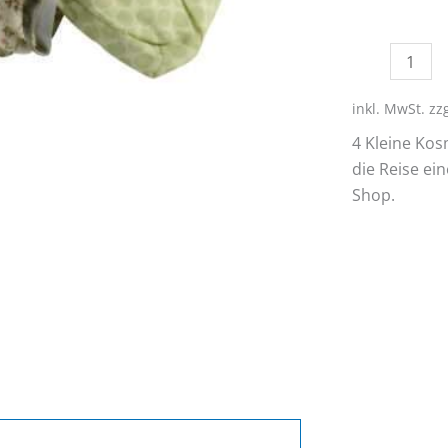
Kleine
Kosmetiktas
von
inkl. MwSt.
zz
IB
4 Kleine Kos
Laursen
die Reise ei
Menge
Shop.