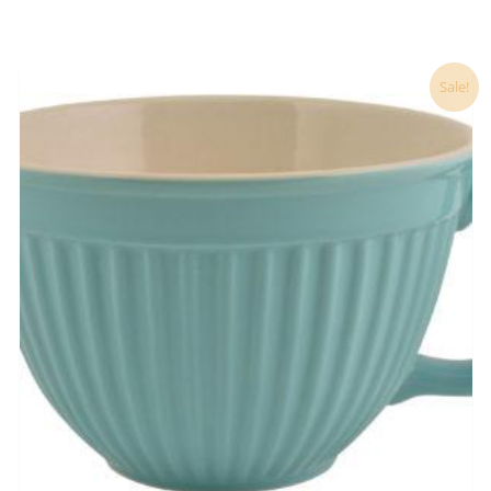
Ursprünglicher
Aktueller
Sale!
Preis
Preis
war:
ist:
19,90 €
19,50 €.