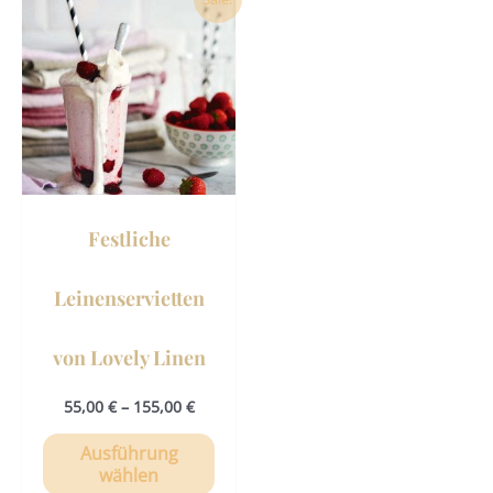
Produkt
weist
mehrere
Varianten
auf.
Die
Optionen
können
Festliche
auf
der
Leinenservietten
Produktseite
gewählt
von Lovely Linen
werden
55,00
€
–
155,00
€
Ausführung
wählen