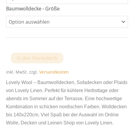
Baumwolldecke - Größe
Lovely
In den Warenkorb
Wool
-
inkl. MwSt.
zzgl.
Versandkosten
Weiche
Lovely Wool – Baumwolldecken, Sofadecken oder Plaids
Baumwolldecke
von Lovely Linen. Perfekt für kühlere Herbsttage oder
von
abends im Sommer auf der Terrasse. Eine hochwertige
Lovely
Kombination in schicken nordischen Farben. Wolldecken
Linen
bis 140x220cm. Viel Spaß bei der Auswahl im Online
Menge
Wolle, Decken und Leinen Shop von Lovely Linen.