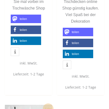
Sie mal vorbei im
Tischdecken online
Tischwäsche Shop
Shop günstig kaufen.
Viel Spaß bei der
teilen
Dekoration
teilen
teilen
teilen
teilen
teilen
inkl. MwSt.
Lieferzeit:
1-2 Tage
inkl. MwSt.
Lieferzeit:
1-2 Tage
Dieses
Sale!