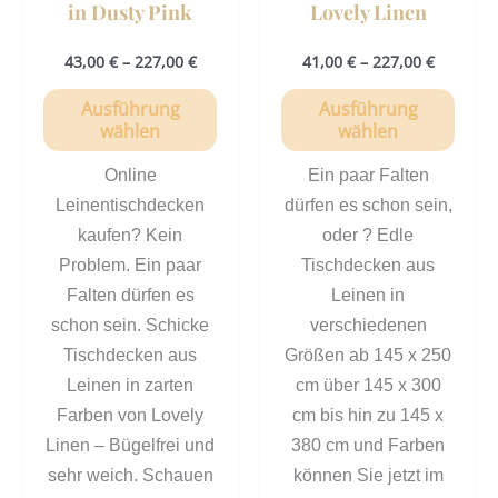
in Dusty Pink
Lovely Linen
werden
werd
43,00
€
–
227,00
€
41,00
€
–
227,00
€
Ausführung
Ausführung
wählen
wählen
Online
Ein paar Falten
Leinentischdecken
dürfen es schon sein,
kaufen? Kein
oder ? Edle
Problem. Ein paar
Tischdecken aus
Falten dürfen es
Leinen in
schon sein. Schicke
verschiedenen
Tischdecken aus
Größen ab 145 x 250
Leinen in zarten
cm über 145 x 300
Farben von Lovely
cm bis hin zu 145 x
Linen – Bügelfrei und
380 cm und Farben
sehr weich. Schauen
können Sie jetzt im