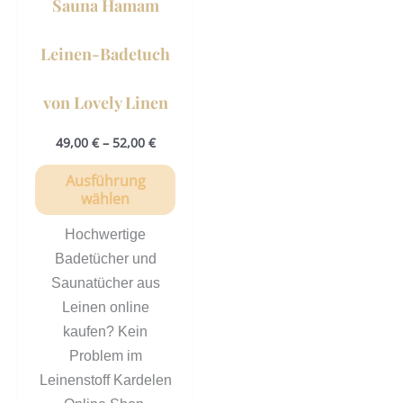
Sauna Hamam
auf
der
Leinen-Badetuch
Produktseite
gewählt
von Lovely Linen
werden
49,00
€
–
52,00
€
Ausführung
wählen
Hochwertige
Badetücher und
Saunatücher aus
Leinen online
kaufen? Kein
Problem im
Leinenstoff Kardelen