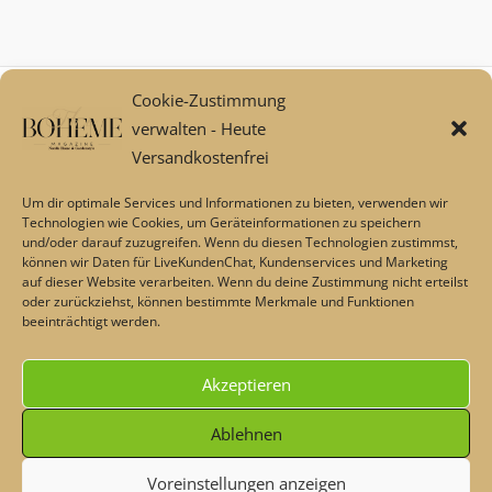
Cookie-Zustimmung
Mein Konto
verwalten - Heute
Zahlungsarten
Versandkostenfrei
Versand und Retoure****
Widerrufsbelehrung/Widerrufsrecht
Um dir optimale Services und Informationen zu bieten, verwenden wir
AGB
Technologien wie Cookies, um Geräteinformationen zu speichern
und/oder darauf zuzugreifen. Wenn du diesen Technologien zustimmst,
Impressum
können wir Daten für LiveKundenChat, Kundenservices und Marketing
Datenschutz
auf dieser Website verarbeiten. Wenn du deine Zustimmung nicht erteilst
Über uns
oder zurückziehst, können bestimmte Merkmale und Funktionen
beeinträchtigt werden.
Echtheit von Bewertungen
Barrierefreiheit
Akzeptieren
Alle Preise inkl. der gesetzlichen MwSt.
Ablehnen
Voreinstellungen anzeigen
Die durchgestrichenen Preise entsprechen dem bisherigen Preis