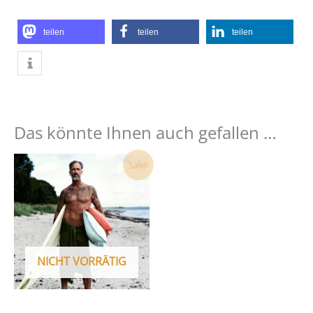
teilen
teilen
teilen
Das könnte Ihnen auch gefallen …
Dieses
Sale!
Produkt
weist
mehrere
Varianten
auf.
NICHT VORRÄTIG
Die
Optionen
können