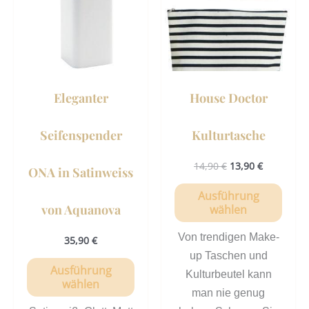
Varianten
Vari
auf.
auf.
Die
Die
Optionen
Opti
können
könn
Eleganter
House Doctor
auf
auf
der
der
Seifenspender
Kulturtasche
Produktseite
Prod
gewählt
gewä
14,90
€
13,90
€
ONA in Satinweiss
werden
werd
Ausführung
von Aquanova
wählen
Von trendigen Make-
35,90
€
up Taschen und
Ausführung
Kulturbeutel kann
wählen
man nie genug