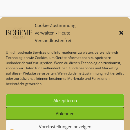
Cookie-Zustimmung
Mein Konto
verwalten - Heute
Zahlungsarten
Versandkostenfrei
Versand und Retoure****
Widerrufsbelehrung/Widerrufsrecht
Um dir optimale Services und Informationen zu bieten, verwenden wir
AGB
Technologien wie Cookies, um Geräteinformationen zu speichern
und/oder darauf zuzugreifen. Wenn du diesen Technologien zustimmst,
Impressum
können wir Daten für LiveKundenChat, Kundenservices und Marketing
Datenschutz
auf dieser Website verarbeiten. Wenn du deine Zustimmung nicht erteilst
Über uns
oder zurückziehst, können bestimmte Merkmale und Funktionen
beeinträchtigt werden.
Echtheit von Bewertungen
Barrierefreiheit
Akzeptieren
Alle Preise inkl. der gesetzlichen MwSt.
Ablehnen
Voreinstellungen anzeigen
Die durchgestrichenen Preise entsprechen dem bisherigen Preis