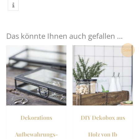
Das könnte Ihnen auch gefallen …
Dieses
Dies
Sale!
Produkt
Prod
weist
weist
mehrere
mehr
Varianten
Vari
auf.
auf.
Die
Die
Optionen
Opti
können
könn
Dekorations
DIY Dekobox aus
auf
auf
der
der
Aufbewahrungs-
Holz von Ib
Produktseite
Prod