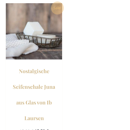
Ursprünglicher
Aktueller
Sale!
Preis
Preis
war:
ist:
15,90 €
15,50 €.
Nostalgische
Seifenschale Juna
aus Glas von Ib
Laursen