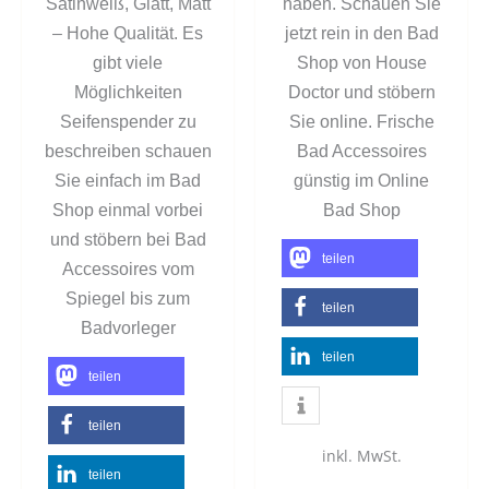
Satinweiß, Glatt, Matt
haben. Schauen Sie
– Hohe Qualität. Es
jetzt rein in den Bad
gibt viele
Shop von House
Möglichkeiten
Doctor und stöbern
Seifenspender zu
Sie online. Frische
beschreiben schauen
Bad Accessoires
Sie einfach im Bad
günstig im Online
Shop einmal vorbei
Bad Shop
und stöbern bei Bad
teilen
Accessoires vom
Spiegel bis zum
teilen
Badvorleger
teilen
teilen
teilen
inkl. MwSt.
teilen