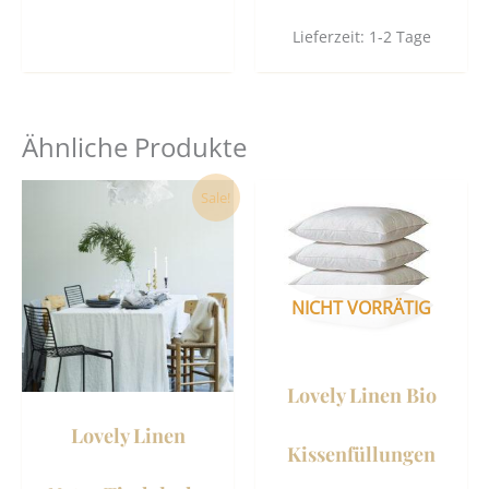
Lieferzeit:
1-2 Tage
Ähnliche Produkte
Dieses
Dies
Sale!
Produkt
Prod
weist
weist
mehrere
mehr
Varianten
Vari
NICHT VORRÄTIG
auf.
auf.
Die
Die
Optionen
Opti
Lovely Linen Bio
können
könn
Lovely Linen
auf
auf
Kissenfüllungen
der
der