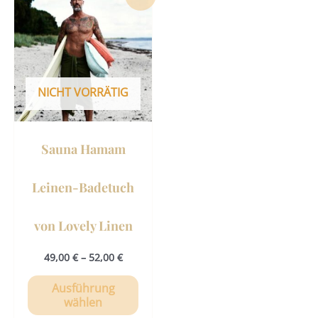
Produkt
weist
mehrere
Varianten
auf.
NICHT VORRÄTIG
Die
Optionen
können
Sauna Hamam
auf
der
Leinen-Badetuch
Produktseite
gewählt
von Lovely Linen
werden
49,00
€
–
52,00
€
Ausführung
wählen