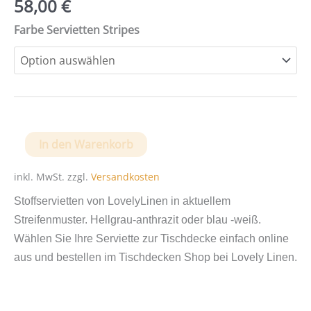
58,00
€
Farbe Servietten Stripes
Stoffservietten
In den Warenkorb
Stripes
von
inkl. MwSt.
zzgl.
Versandkosten
Lovely
Stoffservietten von LovelyLinen in aktuellem
Linen
Streifenmuster. Hellgrau-anthrazit oder blau -weiß.
Menge
Wählen Sie Ihre Serviette zur Tischdecke einfach online
aus und bestellen im Tischdecken Shop bei Lovely Linen.