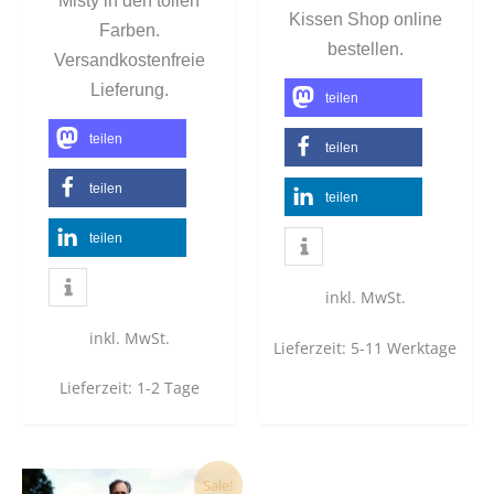
Misty in den tollen
Kissen Shop online
Farben.
bestellen.
Versandkostenfreie
Lieferung.
teilen
teilen
teilen
teilen
teilen
teilen
inkl. MwSt.
inkl. MwSt.
Lieferzeit:
5-11 Werktage
Lieferzeit:
1-2 Tage
Dieses
Sale!