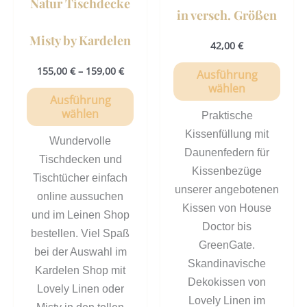
Natur Tischdecke
Produktseite
Prod
in versch. Größen
gewählt
gewä
Misty by Kardelen
werden
werd
42,00
€
155,00
€
–
159,00
€
Ausführung
wählen
Ausführung
wählen
Praktische
Kissenfüllung mit
Wundervolle
Daunenfedern für
Tischdecken und
Kissenbezüge
Tischtücher einfach
unserer angebotenen
online aussuchen
Kissen von House
und im Leinen Shop
Doctor bis
bestellen. Viel Spaß
GreenGate.
bei der Auswahl im
Skandinavische
Kardelen Shop mit
Dekokissen von
Lovely Linen oder
Lovely Linen im