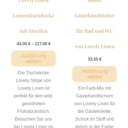
auf
auf
der
der
Leinentischdecke
Gästehandtücher
Produktseite
Prod
gewählt
gewä
mit Streifen
für Bad und WC
werden
werd
43,00
€
–
227,00
€
von Lovely Linen
Ausführung
33,50
€
wählen
Ausführung
Die Tischdecke
wählen
Lovely Stripe von
Lovely Linen ist
Ein Farb-Mix mit
perfekt für den wild,
Gästehandtüchern
geordneten
von Lovely Linen für
Frühstückstisch.
die Gästetoilette.
Besuchen Sie uns
Schick im Stoff und
bei Lovely Linen im
stylish in der Farbe.