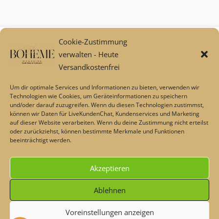
Cookie-Zustimmung
Mein Konto
verwalten - Heute
Zahlungsarten
Versandkostenfrei
Versand und Retoure****
Widerrufsbelehrung/Widerrufsrecht
Um dir optimale Services und Informationen zu bieten, verwenden wir
AGB
Technologien wie Cookies, um Geräteinformationen zu speichern
und/oder darauf zuzugreifen. Wenn du diesen Technologien zustimmst,
Impressum
können wir Daten für LiveKundenChat, Kundenservices und Marketing
Datenschutz
auf dieser Website verarbeiten. Wenn du deine Zustimmung nicht erteilst
Über uns
oder zurückziehst, können bestimmte Merkmale und Funktionen
beeinträchtigt werden.
Echtheit von Bewertungen
Barrierefreiheit
Akzeptieren
Alle Preise inkl. der gesetzlichen MwSt.
Ablehnen
Voreinstellungen anzeigen
Die durchgestrichenen Preise entsprechen dem bisherigen Preis