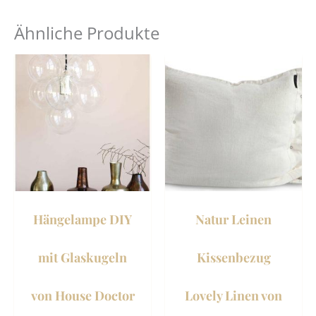
Ähnliche Produkte
Dies
Prod
weist
mehr
Vari
auf.
Die
Opti
könn
Hängelampe DIY
Natur Leinen
auf
der
mit Glaskugeln
Kissenbezug
Prod
gewä
von House Doctor
Lovely Linen von
werd