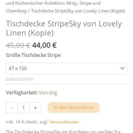
und Küchentücher Kollektion Misty, Stripe und
Chambray
/ Tischdecke StripeSky von Lovely Linen (Kopie)
Tischdecke StripeSky von Lovely
Linen (Kopie)
45,00
€
44,00
€
Größe Tischdecke Stripe
ZURÜCKSETZEN
Verfügbarkeit:
Vorrätig
Tischdecke
-
+
In den Warenkorb
StripeSky
von
inkl. 19 % MwSt.
zzgl.
Versandkosten
Lovely
Die Tischdecke StripeSky im Kardelen ist perfekt für