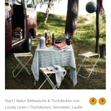
Start
/
Natur Bettwäsche & Tischdecken von
Lovely Linen
/
Tischdecken, Servietten, Läufer