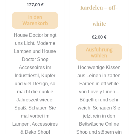
127,00
€
Kardelen – off-
In den
white
Warenkorb
House Doctor bringt
62,00
€
uns Licht. Moderne
Ausführung
Lampen und House
wählen
Doctor Shop
Accessoires im
Hochwertige Kissen
Industriestil, Kupfer
aus Leinen in zarten
und viel Design, so
Farben in off-white
macht die dunkle
von Lovely Linen –
Jahreszeit wieder
Bügelfrei und sehr
Spaß. Schauen Sie
weich. Schauen Sie
mal vorbei im
jetzt rein in den
Lampen, Accessoires
Bettwäsche Online
& Deko Shop!
Shop und stöbern ein