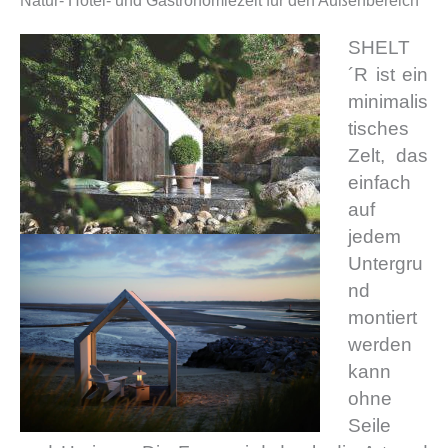
Natur- Hotel- und Gastronomiezelt für den Außenbereich
SHELT
´R ist ein
minimalis
tisches
Zelt, das
einfach
auf
jedem
Untergru
nd
montiert
werden
kann
ohne
Seile