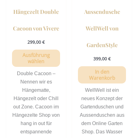
können
Hängezelt Double
Aussendusche
auf
der
Cacoon von Vivere
WellWell von
Produktseite
gewählt
299,00
€
GardenStyle
werden
Ausführung
399,00
€
wählen
In den
Double Cacoon –
Warenkorb
Nennen wir es
Hängematte,
WellWell ist ein
Hängezelt oder Chill
neues Konzept der
out Zone. Cacoon im
Gartenduschen und
Hängezelte Shop von
Aussenduschen aus
hang in out für
dem Online Garten
entspannende
Shop. Das Wasser