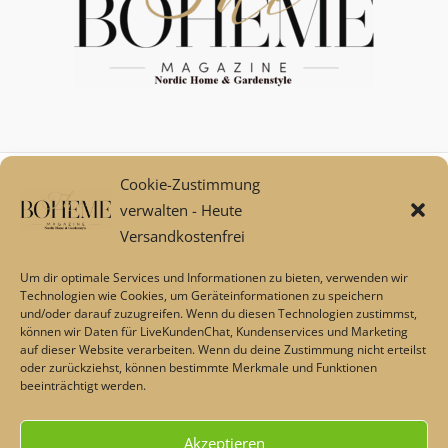
Cookie-Zustimmung
Mein Konto
verwalten - Heute
Zahlungsarten
Versandkostenfrei
Versand und Retoure****
Widerrufsbelehrung/Widerrufsrecht
Um dir optimale Services und Informationen zu bieten, verwenden wir
AGB
Technologien wie Cookies, um Geräteinformationen zu speichern
und/oder darauf zuzugreifen. Wenn du diesen Technologien zustimmst,
Impressum
können wir Daten für LiveKundenChat, Kundenservices und Marketing
Datenschutz
auf dieser Website verarbeiten. Wenn du deine Zustimmung nicht erteilst
Über uns
oder zurückziehst, können bestimmte Merkmale und Funktionen
beeinträchtigt werden.
Echtheit von Bewertungen
Barrierefreiheit
Akzeptieren