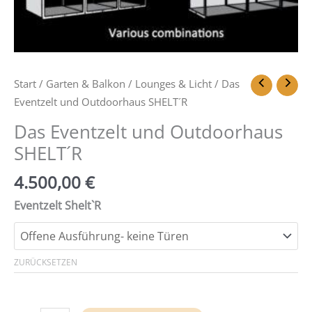
Start
/
Garten & Balkon
/
Lounges & Licht
/ Das
Eventzelt und Outdoorhaus SHELT´R
Das Eventzelt und Outdoorhaus
SHELT´R
4.500,00
€
Eventzelt Shelt`R
ZURÜCKSETZEN