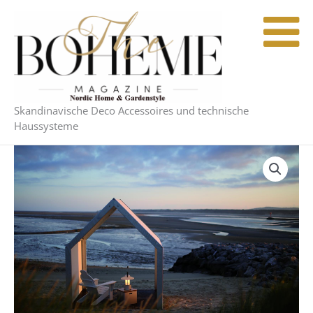
Zum
Inhalt
springen
Skandinavische Deco Accessoires und technische
Haussysteme