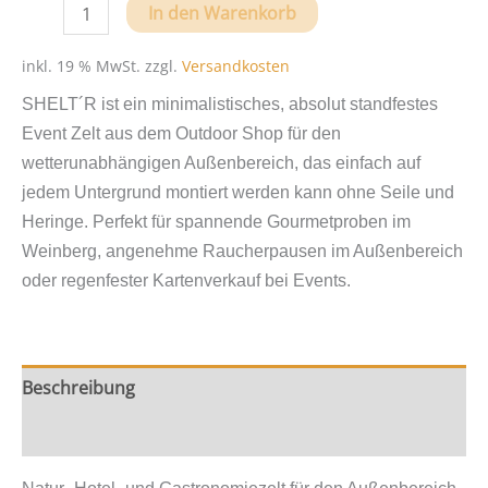
Das
In den Warenkorb
Eventzelt
und
inkl. 19 % MwSt.
zzgl.
Versandkosten
Outdoorhaus
SHELT´R ist ein minimalistisches, absolut standfestes
SHELT
Event Zelt aus dem Outdoor Shop für den
´R
wetterunabhängigen Außenbereich, das einfach auf
Menge
jedem Untergrund montiert werden kann ohne Seile und
Heringe. Perfekt für spannende Gourmetproben im
Weinberg, angenehme Raucherpausen im Außenbereich
oder regenfester Kartenverkauf bei Events.
Beschreibung
Zusätzliche Information