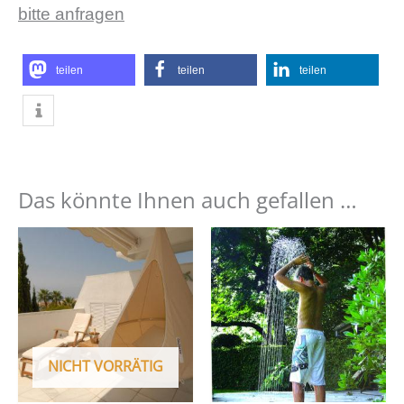
bitte anfragen
teilen
teilen
teilen
Das könnte Ihnen auch gefallen …
Dieses
Produkt
weist
mehrere
Varianten
auf.
NICHT VORRÄTIG
Die
Optionen