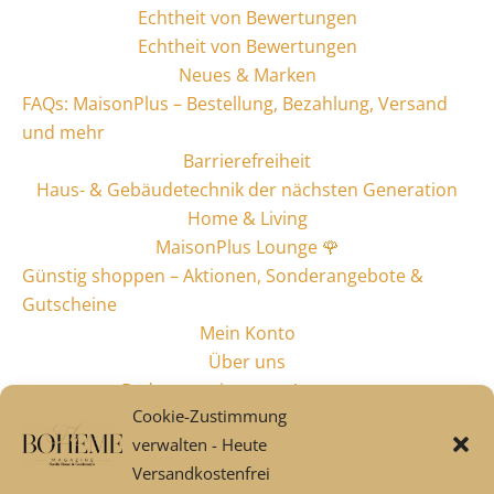
Echtheit von Bewertungen
Echtheit von Bewertungen
Neues & Marken
FAQs: MaisonPlus – Bestellung, Bezahlung, Versand
und mehr
Barrierefreiheit
Haus- & Gebäudetechnik der nächsten Generation
Home & Living
MaisonPlus Lounge 🌹
Günstig shoppen – Aktionen, Sonderangebote &
Gutscheine
Mein Konto
Über uns
Badaccessoires von Aquanova
Cookie-Zustimmung
Alles fürs Bad
verwalten - Heute
Industriestyle & Design
Versandkostenfrei
Garten & Style