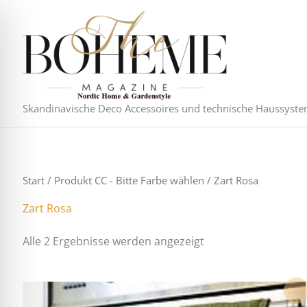
Nach
Zum
Aktualität
Inhalt
sortiert
springen
Skandinavische Deco Accessoires und technische Haussyst
Start
/ Produkt CC - Bitte Farbe wählen / Zart Rosa
Zart Rosa
Alle 2 Ergebnisse werden angezeigt
Ursprünglicher
Aktueller
Dieses
Sale!
Preis
Preis